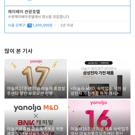
제이베이 관광호텔
수유제이베이호텔에서 청소팀 모집합니다
서울 강북구
월
5,600,000원
1년 이상
많이 본 기사
야놀자17주년 기념 야놀자 통합발
<야놀자 MRO, 숙박업소 위한 삼
주센터 할인 프로모션 진행
성전자 가전제품 특가 개시>
야놀자제휴점 금융혜택제공 위한
야놀자16주년 기념 제휴 숙박업주
제휴 및 금융서비스 게시
대상 야놀자통합발주센터 할인쿠