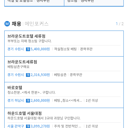
객실 및 호텔청소
경력무관
청소팀
경력무관
채용
메인포커스
1
/
2
브라운도트호텔 세류점
부부또는 자매 청소팀 구합니다.
경기 수원시
월
5,400,000원
객실청소및 베팅
경력무관
브라운도트세류점
베팅삼촌구해요
경기 수원시
월
2,316,930원
베팅삼촌
경력무관
바로호텔
청소한분..<캐셔 한분>.. 구합니다.
경기 하남시
월
2,600,000원
베팅.,청소<<캐셔 모셔봅니다.
1년 이상
하운드호텔 서울대점
하운드호텔 서울대점 에서 3교대 과장님 구인합니다.
서울 관악구
월
3,099,270원
주차 및 전반적인 당번업무
1년 이상