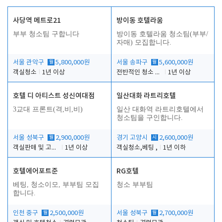
사당역 메트로21
방이동 호텔라움
부부 청소팀 구합니다
방이동 호텔라움 청소팀(부부/
자매) 모집합니다.
서울 관악구
월
5,800,000원
서울 송파구
월
5,600,000원
객실청소
1년 이상
전반적인 청소 업무(객실청소.객실정리)
1년 이상
호텔 디 아티스트 성신여대점
일산대화 라트리호텔
3교대 프론트(격,비,비)
일산 대화역 라트리호텔에서
청소팀을 구인합니다.
서울 성북구
월
2,900,000원
경기 고양시
시
2,600,000원
객실판매 및 고객응대
1년 이상
객실청소,베팅 ,
1년 이하
호텔에어포트준
RG호텔
베팅, 청소이모, 부부팀 모집
청소 부부팀
합니다.
인천 중구
월
2,500,000원
서울 성북구
월
2,700,000원