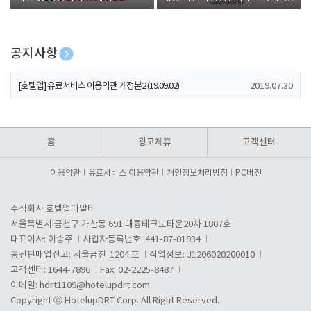
폰 증정
공지사항
[호텔업] 개인정보 처리방침 개정본1 (19.09.02)
2019.07.30
[호텔업] 유료서비스 이용약관 개정본2 (19.09.02)
2019.07.30
[호텔업] 개인정보 처리방침 개정본2 (19.09.02)
2019.07.30
홈
광고제휴
고객센터
이용약관
유료서비스 이용약관
개인정보처리방침
PC버전
주식회사 호텔업디알티
서울특별시 금천구 가산동 691 대륭테크노타운20차 1807호
대표이사: 이송주
사업자등록번호: 441-87-01934
통신판매업신고: 서울금천-1204 호
직업정보: J1206020200010
고객센터: 1644-7896
Fax: 02-2225-8487
이메일:
hdrt1109@hotelupdrt.com
Copyright ⓒ HotelupDRT Corp. All Right Reserved.