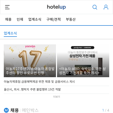
채용
인재
업계소식
구매/견적
부동산
업계소식
야놀자17주년 기념 야놀자 통합발
<야놀자 MRO, 숙박업소 위한 삼
주센터 할인 프로모션 진행
성전자 가전제품 특가 개시>
야놀자제휴점 금융혜택제공 위한 제휴 및 금융서비스 게시
울산시, 피서․행락지 주변 불법행위 19건 적발
더보기
채용
메인박스
1
/
4