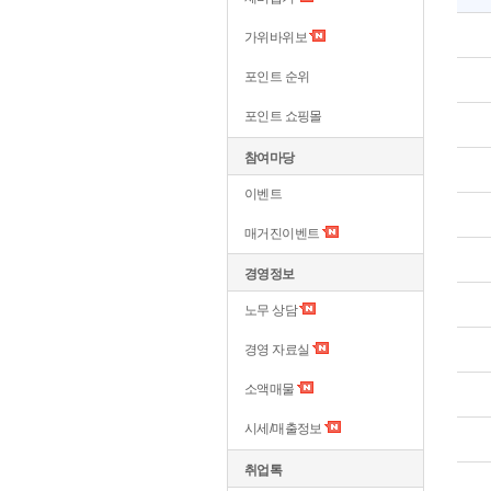
가위바위보
포인트 순위
포인트 쇼핑몰
참여마당
이벤트
매거진이벤트
경영정보
노무 상담
경영 자료실
소액매물
시세/매출정보
취업톡