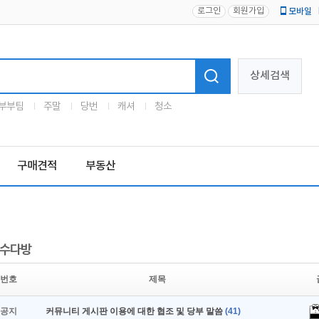
로그인
회원가입
모바일
로고
상세검색
부부팀
주말
당번
캐셔
청소
구매견적
부동산
수다방
번호
제목
공지
커뮤니티 게시판 이용에 대한 협조 및 당부 말씀
(41)