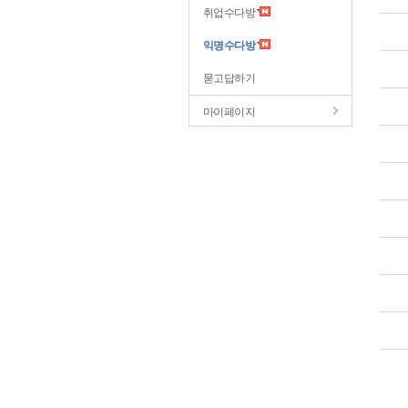
취업수다방
익명수다방
묻고답하기
마이페이지