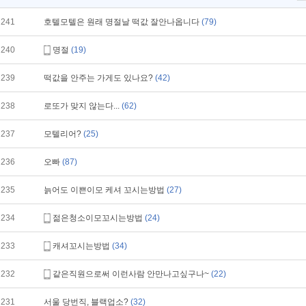
241
호텔모텔은 원래 명절날 떡값 잘안나옵니다
(79)
240
명절
(19)
239
떡값을 안주는 가게도 있나요?
(42)
238
로또가 맞지 않는다...
(62)
237
모텔리어?
(25)
236
오빠
(87)
235
늙어도 이쁜이모 케셔 꼬시는방법
(27)
234
젊은청소이모꼬시는방법
(24)
233
캐셔꼬시는방법
(34)
232
같은직원으로써 이런사람 안만나고싶구나~
(22)
231
서울 당번직, 블랙업소?
(32)