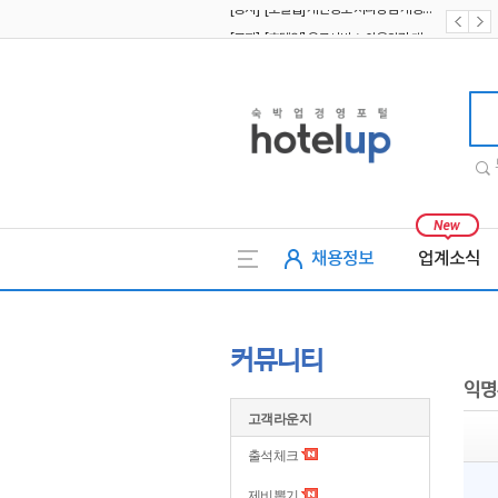
[공지] [호텔업] 유료서비스 이용약관 개정본2 (19.09.02)
[공지] [호텔업] 개인정보 처리방침 개정본2 (19.09.02)
호텔업
채용정보
업계소식
커뮤니티
익명
고객라운지
출석체크
제비뽑기