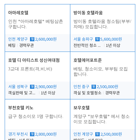
아마레호텔
방이동 호텔라움
인천 *아마레호텔* 베팅삼촌
방이동 호텔라움 청소팀(부부/
구합니다.
자매) 모집합니다.
인천 계양구
월
2,600,000원
서울 송파구
월
5,600,000원
베팅
경력무관
전반적인 청소 업무(객실청소.객실정리)
1년 이상
호텔 디 아티스트 성신여대점
호텔에어포트준
3교대 프론트(격,비,비)
베팅, 청소이모, 부부팀 모집
합니다.
서울 성북구
월
2,900,000원
인천 중구
월
2,500,000원
객실판매 및 고객응대
1년 이상
객실 및 호텔청소
경력무관
부천호텔 키노
보우호텔
급구 청소이모 1명 구합니다.
계양구 *보우호텔* 에서 청소
이모 모집합니다.
경기 부천시
월
2,800,000원
인천 계양구
월
2,500,000원