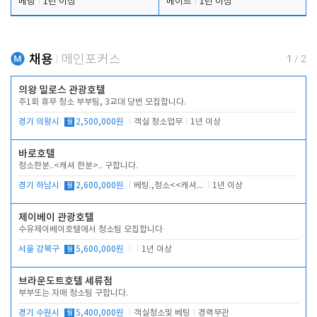
베팅
1년 이상
메이드
1년 이상
채용
메인포커스
1
/
2
의왕 밀로스 관광호텔
주1회 휴무 청소 부부팀, 3교대 당번 모집합니다.
경기 의왕시
월
2,500,000원
객실 청소업무
1년 이상
바로호텔
청소한분..<캐셔 한분>.. 구합니다.
경기 하남시
월
2,600,000원
베팅.,청소<<캐셔 모셔봅니다.
1년 이상
제이베이 관광호텔
수유제이베이호텔에서 청소팀 모집합니다
서울 강북구
월
5,600,000원
1년 이상
브라운도트호텔 세류점
부부또는 자매 청소팀 구합니다.
경기 수원시
월
5,400,000원
객실청소및 베팅
경력무관