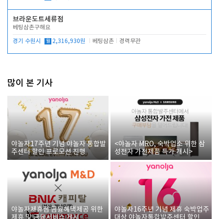
브라운도트세류점
베팅삼촌구해요
경기 수원시
월
2,316,930원
베팅삼촌
경력무관
많이 본 기사
야놀자17주년 기념 야놀자 통합발
<야놀자 MRO, 숙박업소 위한 삼
주센터 할인 프로모션 진행
성전자 가전제품 특가 개시>
야놀자제휴점 금융혜택제공 위한
야놀자16주년 기념 제휴 숙박업주
제휴 및 금융서비스 게시
대상 야놀자통합발주센터 할인쿠