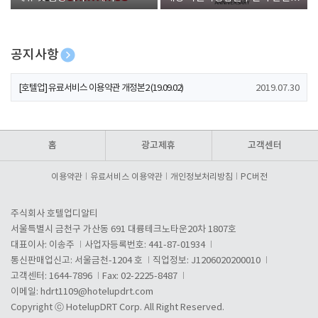
폰 증정
공지사항
[호텔업] 개인정보 처리방침 개정본1 (19.09.02)
2019.07.30
[호텔업] 유료서비스 이용약관 개정본2 (19.09.02)
2019.07.30
[호텔업] 개인정보 처리방침 개정본2 (19.09.02)
2019.07.30
홈
광고제휴
고객센터
이용약관
유료서비스 이용약관
개인정보처리방침
PC버전
주식회사 호텔업디알티
서울특별시 금천구 가산동 691 대륭테크노타운20차 1807호
대표이사: 이송주
사업자등록번호: 441-87-01934
통신판매업신고: 서울금천-1204 호
직업정보: J1206020200010
고객센터: 1644-7896
Fax: 02-2225-8487
이메일:
hdrt1109@hotelupdrt.com
Copyright ⓒ HotelupDRT Corp. All Right Reserved.