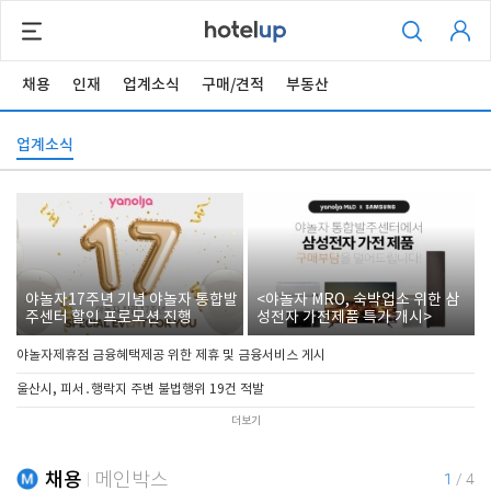
채용
인재
업계소식
구매/견적
부동산
업계소식
야놀자17주년 기념 야놀자 통합발
<야놀자 MRO, 숙박업소 위한 삼
주센터 할인 프로모션 진행
성전자 가전제품 특가 개시>
야놀자제휴점 금융혜택제공 위한 제휴 및 금융서비스 게시
울산시, 피서․행락지 주변 불법행위 19건 적발
더보기
채용
메인박스
1
/
4