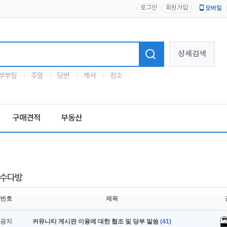
로그인
회원가입
모바일
로고
상세검색
부부팀
주말
당번
캐셔
청소
구매견적
부동산
수다방
번호
제목
공지
커뮤니티 게시판 이용에 대한 협조 및 당부 말씀
(41)