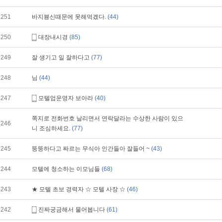
251
바지븅신때문에 못해먹겠다.
(44)
250
대장내시경
(85)
249
잘 생기고 일 잘하다고
(77)
248
님
(44)
247
모텔업운영자 보아라
(40)
쪽지로 전화번호 날리면서 연락달라는 수상한 사람이 있으
246
니 조심하세요.
(77)
245
뚱뚱하다고 짜르는 무식아 인간들아 잘들어 ~
(43)
244
모텔에 청소하는 이모님들
(68)
243
★ 모텔 초보 경력자 ☆ 모텔 사장 ☆
(46)
242
진짜궁금해서 물어봅니다
(61)