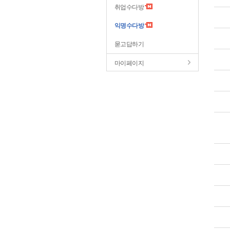
취업수다방
익명수다방
묻고답하기
마이페이지