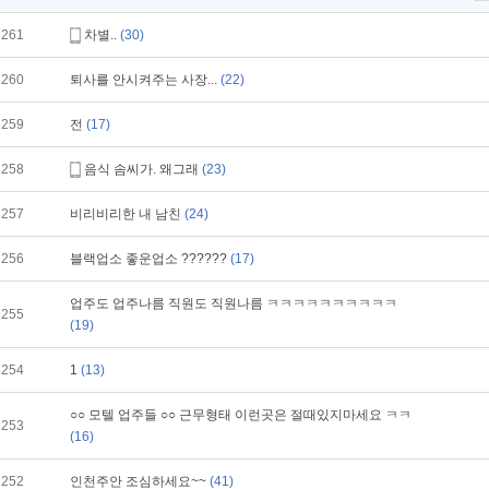
261
차별..
(30)
260
퇴사를 안시켜주는 사장...
(22)
259
전
(17)
258
음식 솜씨가. 왜그래
(23)
257
비리비리한 내 남친
(24)
256
블랙업소 좋운업소 ??????
(17)
업주도 업주나름 직원도 직원나름 ㅋㅋㅋㅋㅋㅋㅋㅋㅋㅋ
255
(19)
254
1
(13)
○○ 모텔 업주들 ○○ 근무형태 이런곳은 절때있지마세요 ㅋㅋ
253
(16)
252
인천주안 조심하세요~~
(41)