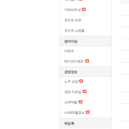
가위바위보
포인트 순위
포인트 쇼핑몰
참여마당
이벤트
매거진이벤트
경영정보
노무 상담
경영 자료실
소액매물
시세/매출정보
취업톡