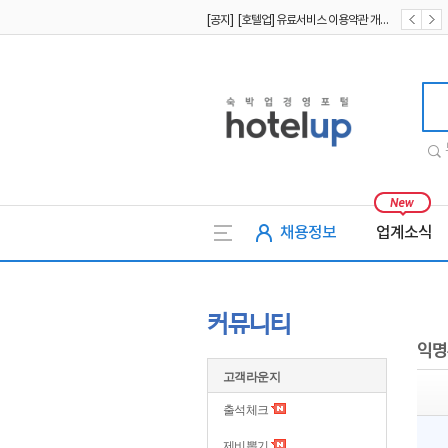
[공지] [호텔업] 유료서비스 이용약관 개정본2 (19.09.02)
[공지] [호텔업] 개인정보 처리방침 개정본2 (19.09.02)
호텔업
채용정보
업계소식
커뮤니티
익명
고객라운지
출석체크
제비뽑기