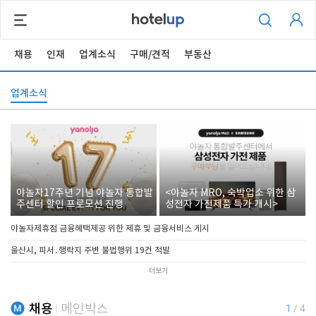
채용
인재
업계소식
구매/견적
부동산
업계소식
야놀자17주년 기념 야놀자 통합발
<야놀자 MRO, 숙박업소 위한 삼
주센터 할인 프로모션 진행
성전자 가전제품 특가 개시>
야놀자제휴점 금융혜택제공 위한 제휴 및 금융서비스 게시
울산시, 피서․행락지 주변 불법행위 19건 적발
더보기
채용
메인박스
1
/
4