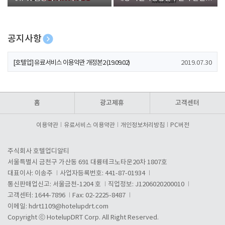
폰 증정
공지사항
[호텔업] 개인정보 처리방침 개정본1 (19.09.02)
2019.07.30
[호텔업] 유료서비스 이용약관 개정본2 (19.09.02)
2019.07.30
[호텔업] 개인정보 처리방침 개정본2 (19.09.02)
2019.07.30
홈
광고제휴
고객센터
이용약관
유료서비스 이용약관
개인정보처리방침
PC버전
주식회사 호텔업디알티
서울특별시 금천구 가산동 691 대륭테크노타운20차 1807호
대표이사: 이송주
사업자등록번호: 441-87-01934
통신판매업신고: 서울금천-1204 호
직업정보: J1206020200010
고객센터: 1644-7896
Fax: 02-2225-8487
이메일:
hdrt1109@hotelupdrt.com
Copyright ⓒ HotelupDRT Corp. All Right Reserved.