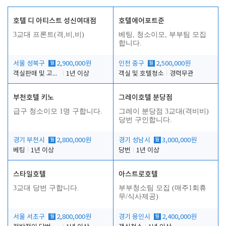
호텔 디 아티스트 성신여대점
호텔에어포트준
3교대 프론트(격,비,비)
베팅, 청소이모, 부부팀 모집
합니다.
서울 성북구
월
2,900,000원
인천 중구
월
2,500,000원
객실판매 및 고객응대
1년 이상
객실 및 호텔청소
경력무관
부천호텔 키노
그레이호텔 분당점
급구 청소이모 1명 구합니다.
그레이 분당점 3교대(격비비)
당번 구인합니다.
경기 부천시
월
2,800,000원
경기 성남시
월
3,000,000원
베팅
1년 이상
당번
1년 이상
스타일호텔
아스트로호텔
3교대 당번 구합니다.
부부청소팀 모집 (매주1회휴
무/식사제공)
서울 서초구
월
2,800,000원
경기 용인시
월
2,400,000원