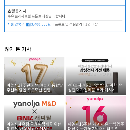
호텔클래시
수유 클래시호텔 프론트 과장님 구합니다.
서울 강북구
월
3,400,000원
프론트 및 객실관리
1년 이상
많이 본 기사
야놀자17주년 기념 야놀자 통합발
<야놀자 MRO, 숙박업소 위한 삼
주센터 할인 프로모션 진행
성전자 가전제품 특가 개시>
야놀자제휴점 금융혜택제공 위한
야놀자16주년 기념 제휴 숙박업주
제휴 및 금융서비스 게시
대상 야놀자통합발주센터 할인쿠