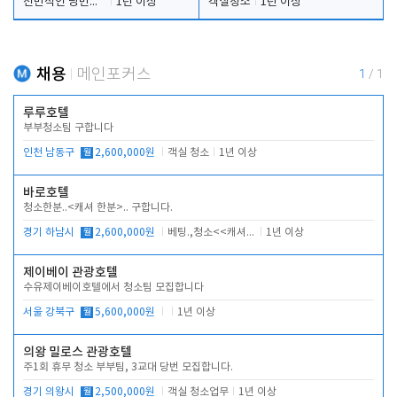
전반적인 당번업무
1년 이상
객실청소
1년 이상
채용
메인포커스
1
/
1
루루호텔
부부청소팀 구합니다
인천 남동구
월
2,600,000원
객실 청소
1년 이상
바로호텔
청소한분..<캐셔 한분>.. 구합니다.
경기 하남시
월
2,600,000원
베팅.,청소<<캐셔 모셔봅니다.
1년 이상
제이베이 관광호텔
수유제이베이호텔에서 청소팀 모집합니다
서울 강북구
월
5,600,000원
1년 이상
의왕 밀로스 관광호텔
주1회 휴무 청소 부부팀, 3교대 당번 모집합니다.
경기 의왕시
월
2,500,000원
객실 청소업무
1년 이상