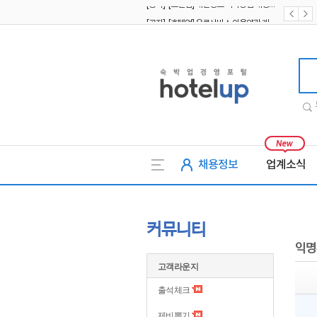
[공지] [호텔업] 유료서비스 이용약관 개정본2 (19.09.02)
[공지] [호텔업] 개인정보 처리방침 개정본2 (19.09.02)
호텔업
채용정보
업계소식
커뮤니티
익명
고객라운지
출석체크
제비뽑기