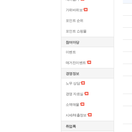
가위바위보
포인트 순위
포인트 쇼핑몰
참여마당
이벤트
매거진이벤트
경영정보
노무 상담
경영 자료실
소액매물
시세/매출정보
취업톡