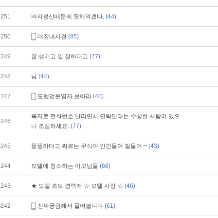
251
바지븅신때문에 못해먹겠다.
(44)
250
대장내시경
(85)
249
잘 생기고 일 잘하다고
(77)
248
님
(44)
247
모텔업운영자 보아라
(40)
쪽지로 전화번호 날리면서 연락달라는 수상한 사람이 있으
246
니 조심하세요.
(77)
245
뚱뚱하다고 짜르는 무식아 인간들아 잘들어 ~
(43)
244
모텔에 청소하는 이모님들
(68)
243
★ 모텔 초보 경력자 ☆ 모텔 사장 ☆
(46)
242
진짜궁금해서 물어봅니다
(61)