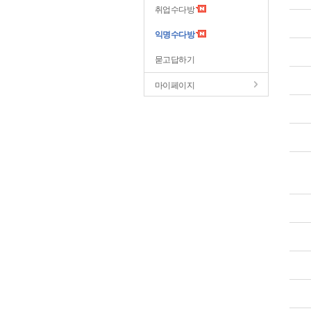
취업수다방
익명수다방
묻고답하기
마이페이지