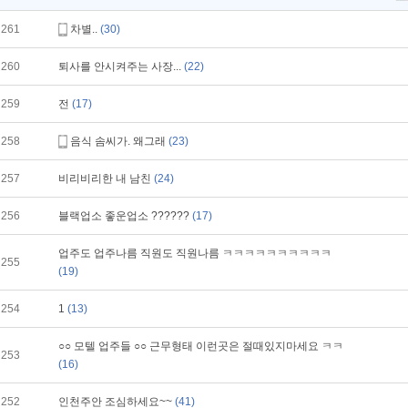
261
차별..
(30)
260
퇴사를 안시켜주는 사장...
(22)
259
전
(17)
258
음식 솜씨가. 왜그래
(23)
257
비리비리한 내 남친
(24)
256
블랙업소 좋운업소 ??????
(17)
업주도 업주나름 직원도 직원나름 ㅋㅋㅋㅋㅋㅋㅋㅋㅋㅋ
255
(19)
254
1
(13)
○○ 모텔 업주들 ○○ 근무형태 이런곳은 절때있지마세요 ㅋㅋ
253
(16)
252
인천주안 조심하세요~~
(41)