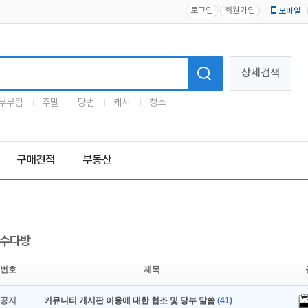
로그인
회원가입
모바일
로고
상세검색
부부팀
주말
당번
캐셔
청소
구매견적
부동산
수다방
번호
제목
공지
커뮤니티 게시판 이용에 대한 협조 및 당부 말씀
(41)