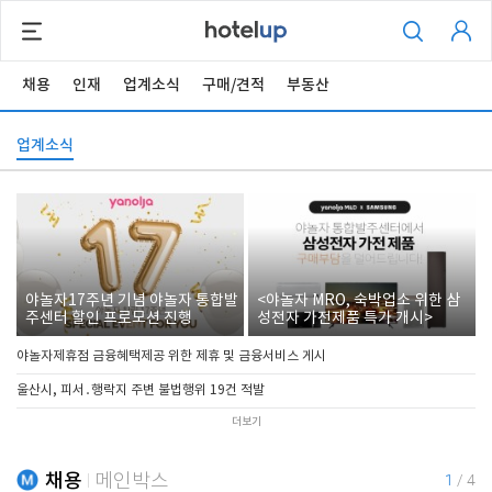
채용
인재
업계소식
구매/견적
부동산
업계소식
야놀자17주년 기념 야놀자 통합발
<야놀자 MRO, 숙박업소 위한 삼
주센터 할인 프로모션 진행
성전자 가전제품 특가 개시>
야놀자제휴점 금융혜택제공 위한 제휴 및 금융서비스 게시
울산시, 피서․행락지 주변 불법행위 19건 적발
더보기
채용
메인박스
1
/
4