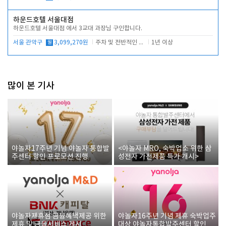
하운드호텔 서울대점
하운드호텔 서울대점 에서 3교대 과장님 구인합니다.
서울 관악구
월
3,099,270원
주차 및 전반적인 당번업무
1년 이상
많이 본 기사
야놀자17주년 기념 야놀자 통합발
<야놀자 MRO, 숙박업소 위한 삼
주센터 할인 프로모션 진행
성전자 가전제품 특가 개시>
야놀자제휴점 금융혜택제공 위한
야놀자16주년 기념 제휴 숙박업주
제휴 및 금융서비스 게시
대상 야놀자통합발주센터 할인쿠