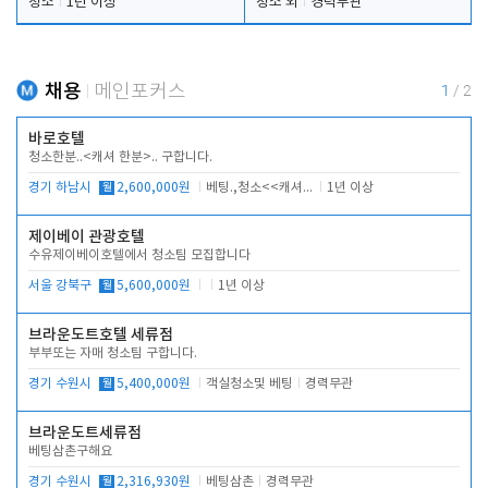
청소
1년 이상
청소 외
경력무관
채용
메인포커스
1
/
2
바로호텔
청소한분..<캐셔 한분>.. 구합니다.
경기 하남시
월
2,600,000원
베팅.,청소<<캐셔 모셔봅니다.
1년 이상
제이베이 관광호텔
수유제이베이호텔에서 청소팀 모집합니다
서울 강북구
월
5,600,000원
1년 이상
브라운도트호텔 세류점
부부또는 자매 청소팀 구합니다.
경기 수원시
월
5,400,000원
객실청소및 베팅
경력무관
브라운도트세류점
베팅삼촌구해요
경기 수원시
월
2,316,930원
베팅삼촌
경력무관