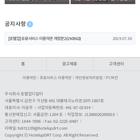
폰 증정
공지사항
[호텔업] 개인정보 처리방침 개정본1 (19.09.02)
2019.07.30
[호텔업] 유료서비스 이용약관 개정본2 (19.09.02)
2019.07.30
[호텔업] 개인정보 처리방침 개정본2 (19.09.02)
2019.07.30
홈
광고제휴
고객센터
이용약관
유료서비스 이용약관
개인정보처리방침
PC버전
주식회사 호텔업디알티
서울특별시 금천구 가산동 691 대륭테크노타운20차 1807호
대표이사: 이송주
사업자등록번호: 441-87-01934
통신판매업신고: 서울금천-1204 호
직업정보: J1206020200010
고객센터: 1644-7896
Fax: 02-2225-8487
이메일:
hdrt1109@hotelupdrt.com
Copyright ⓒ HotelupDRT Corp. All Right Reserved.