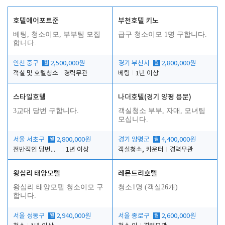
호텔에어포트준
부천호텔 키노
베팅, 청소이모, 부부팀 모집
급구 청소이모 1명 구합니다.
합니다.
인천 중구
월
2,500,000원
경기 부천시
월
2,800,000원
객실 및 호텔청소
경력무관
베팅
1년 이상
스타일호텔
나더호텔(경기 양평 용문)
3교대 당번 구합니다.
객실청소 부부, 자매, 모녀팀
모십니다.
서울 서초구
월
2,800,000원
경기 양평군
월
4,400,000원
전반적인 당번업무
1년 이상
객실청소, 카운터
경력무관
왕십리 태양모텔
레몬트리호텔
왕십리 태양모텔 청소이모 구
청소1명 (객실26개)
합니다.
서울 성동구
월
2,940,000원
서울 종로구
월
2,600,000원