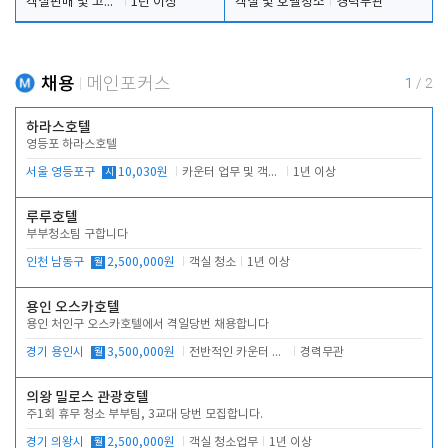
객실판매 및 고객응대
1년 이상
객실 및 호텔청소
경력무관
채용
메인포커스
1
/
2
하라스호텔
영등포 하라스호텔
서울 영등포구
시
10,030원
카운터 업무 및 객실관리(청소상태 확인, 객실판매)
1년 이상
루루호텔
부부청소팀 구합니다
인천 남동구
월
2,500,000원
객실 청소
1년 이상
용인 오스카호텔
용인 처인구 오스카호텔에서 격일당번 채용합니다
경기 용인시
월
3,500,000원
전반적인 카운터 업무
경력무관
의왕 밀로스 관광호텔
주1회 휴무 청소 부부팀, 3교대 당번 모집합니다.
경기 의왕시
월
2,500,000원
객실 청소업무
1년 이상