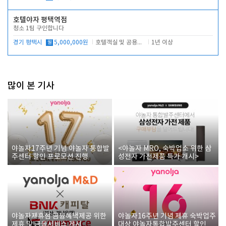
호텔야자 평택역점
청소 1팀 구인합니다
경기 평택시
월
5,000,000원
호텔객실 및 공용시설 청소 관리
1년 이상
많이 본 기사
야놀자17주년 기념 야놀자 통합발
<야놀자 MRO, 숙박업소 위한 삼
주센터 할인 프로모션 진행
성전자 가전제품 특가 개시>
야놀자제휴점 금융혜택제공 위한
야놀자16주년 기념 제휴 숙박업주
제휴 및 금융서비스 게시
대상 야놀자통합발주센터 할인쿠