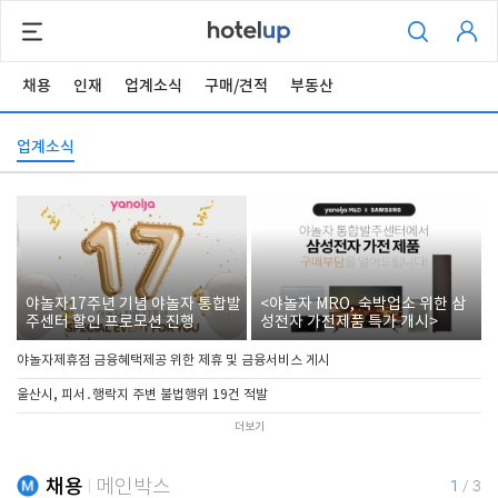
채용
인재
업계소식
구매/견적
부동산
업계소식
야놀자17주년 기념 야놀자 통합발
<야놀자 MRO, 숙박업소 위한 삼
주센터 할인 프로모션 진행
성전자 가전제품 특가 개시>
야놀자제휴점 금융혜택제공 위한 제휴 및 금융서비스 게시
울산시, 피서․행락지 주변 불법행위 19건 적발
더보기
채용
메인박스
1
/
3