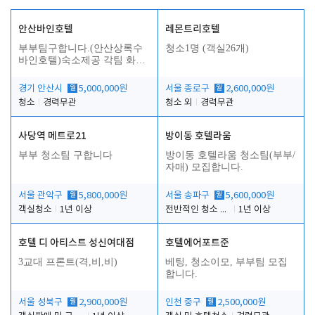
안산바인호텔
레몬트리호텔
부부팀구합니다.(안산상록수
청소1명 (객실26개)
바인호텔)숙소제공 각팀 화장
실.샤워실 따로있습니다.
경기 안산시
월
5,000,000원
서울 종로구
월
2,600,000원
청소
경력무관
청소 외
경력무관
사당역 메트로21
방이동 호텔라움
부부 청소팀 구합니다
방이동 호텔라움 청소팀(부부/
자매) 모집합니다.
서울 관악구
월
5,800,000원
서울 송파구
월
5,600,000원
객실청소
1년 이상
전반적인 청소 업무(객실청소.객실정리)
1년 이상
호텔 디 아티스트 성신여대점
호텔에어포트준
3교대 프론트(격,비,비)
베팅, 청소이모, 부부팀 모집
합니다.
서울 성북구
월
2,900,000원
인천 중구
월
2,500,000원