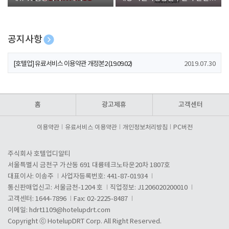
폰 증정
공지사항
[호텔업] 개인정보 처리방침 개정본1 (19.09.02)
2019.07.30
[호텔업] 유료서비스 이용약관 개정본2 (19.09.02)
2019.07.30
[호텔업] 개인정보 처리방침 개정본2 (19.09.02)
2019.07.30
홈
광고제휴
고객센터
이용약관
유료서비스 이용약관
개인정보처리방침
PC버전
주식회사 호텔업디알티
서울특별시 금천구 가산동 691 대륭테크노타운20차 1807호
대표이사: 이송주
사업자등록번호: 441-87-01934
통신판매업신고: 서울금천-1204 호
직업정보: J1206020200010
고객센터: 1644-7896
Fax: 02-2225-8487
이메일:
hdrt1109@hotelupdrt.com
Copyright ⓒ HotelupDRT Corp. All Right Reserved.