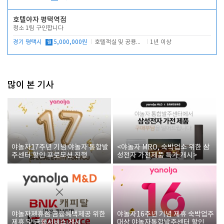
호텔야자 평택역점
청소 1팀 구인합니다
경기 평택시
월
5,000,000원
호텔객실 및 공용시설 청소 관리
1년 이상
많이 본 기사
야놀자17주년 기념 야놀자 통합발
<야놀자 MRO, 숙박업소 위한 삼
주센터 할인 프로모션 진행
성전자 가전제품 특가 개시>
야놀자제휴점 금융혜택제공 위한
야놀자16주년 기념 제휴 숙박업주
제휴 및 금융서비스 게시
대상 야놀자통합발주센터 할인쿠