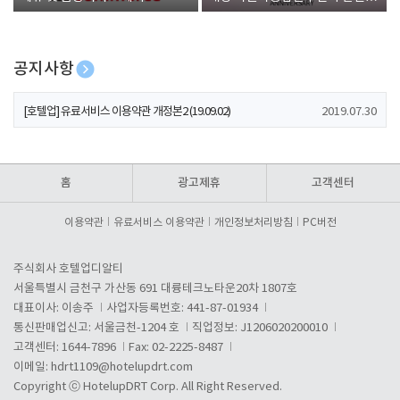
폰 증정
공지사항
[호텔업] 개인정보 처리방침 개정본1 (19.09.02)
2019.07.30
[호텔업] 유료서비스 이용약관 개정본2 (19.09.02)
2019.07.30
[호텔업] 개인정보 처리방침 개정본2 (19.09.02)
2019.07.30
홈
광고제휴
고객센터
이용약관
유료서비스 이용약관
개인정보처리방침
PC버전
주식회사 호텔업디알티
서울특별시 금천구 가산동 691 대륭테크노타운20차 1807호
대표이사: 이송주
사업자등록번호: 441-87-01934
통신판매업신고: 서울금천-1204 호
직업정보: J1206020200010
고객센터: 1644-7896
Fax: 02-2225-8487
이메일:
hdrt1109@hotelupdrt.com
Copyright ⓒ HotelupDRT Corp. All Right Reserved.