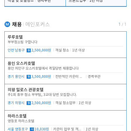
객실 및 호텔청소
경력무관
프론트업무
1년 이상
채용
메인포커스
1
/
1
루루호텔
부부청소팀 구합니다
인천 남동구
월
2,500,000원
객실 청소
1년 이상
용인 오스카호텔
용인 처인구 오스카호텔에서 격일당번 채용합니다
경기 용인시
월
3,500,000원
전반적인 카운터 업무
경력무관
의왕 밀로스 관광호텔
주1회 휴무 청소 부부팀, 3교대 당번 모집합니다.
경기 의왕시
월
2,500,000원
객실 청소업무
1년 이상
하라스호텔
영등포 하라스호텔
서울 영등포구
시
10,030원
카운터 업무 및 객실관리(청소상태 확인, 객실판매)
1년 이상