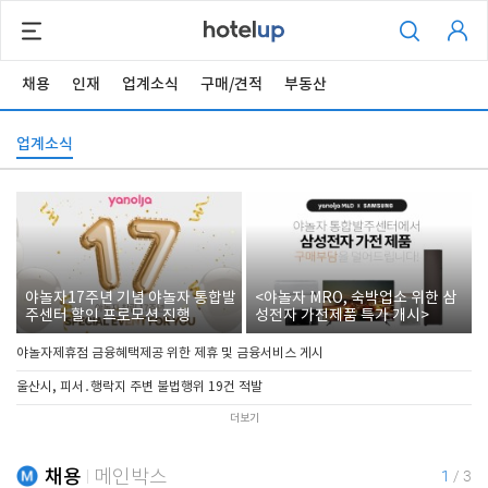
채용
인재
업계소식
구매/견적
부동산
업계소식
야놀자17주년 기념 야놀자 통합발
<야놀자 MRO, 숙박업소 위한 삼
주센터 할인 프로모션 진행
성전자 가전제품 특가 개시>
야놀자제휴점 금융혜택제공 위한 제휴 및 금융서비스 게시
울산시, 피서․행락지 주변 불법행위 19건 적발
더보기
채용
메인박스
1
/
3