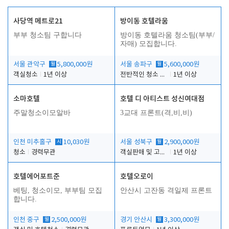
사당역 메트로21
방이동 호텔라움
부부 청소팀 구합니다
방이동 호텔라움 청소팀(부부/
자매) 모집합니다.
서울 관악구
월
5,800,000원
서울 송파구
월
5,600,000원
객실청소
1년 이상
전반적인 청소 업무(객실청소.객실정리)
1년 이상
소마호텔
호텔 디 아티스트 성신여대점
주말청소이모알바
3교대 프론트(격,비,비)
인천 미추홀구
시
10,030원
서울 성북구
월
2,900,000원
청소
경력무관
객실판매 및 고객응대
1년 이상
호텔에어포트준
호텔오로이
베팅, 청소이모, 부부팀 모집
안산시 고잔동 격일제 프론트
합니다.
인천 중구
월
2,500,000원
경기 안산시
월
3,300,000원