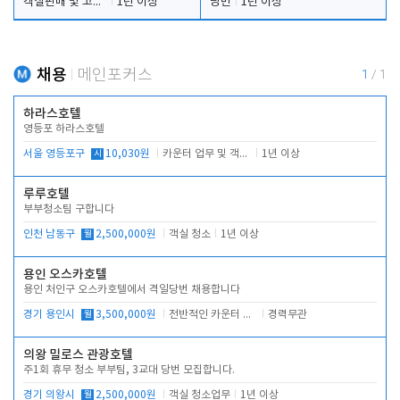
객실판매 및 고객응대
1년 이상
당번
1년 이상
채용
메인포커스
1
/
1
하라스호텔
영등포 하라스호텔
서울 영등포구
시
10,030원
카운터 업무 및 객실관리(청소상태 확인, 객실판매)
1년 이상
루루호텔
부부청소팀 구합니다
인천 남동구
월
2,500,000원
객실 청소
1년 이상
용인 오스카호텔
용인 처인구 오스카호텔에서 격일당번 채용합니다
경기 용인시
월
3,500,000원
전반적인 카운터 업무
경력무관
의왕 밀로스 관광호텔
주1회 휴무 청소 부부팀, 3교대 당번 모집합니다.
경기 의왕시
월
2,500,000원
객실 청소업무
1년 이상