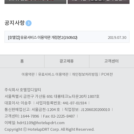
폰 증정
공지사항
[호텔업] 개인정보 처리방침 개정본1 (19.09.02)
2019.07.30
[호텔업] 유료서비스 이용약관 개정본2 (19.09.02)
2019.07.30
[호텔업] 개인정보 처리방침 개정본2 (19.09.02)
2019.07.30
홈
광고제휴
고객센터
이용약관
유료서비스 이용약관
개인정보처리방침
PC버전
주식회사 호텔업디알티
서울특별시 금천구 가산동 691 대륭테크노타운20차 1807호
대표이사: 이송주
사업자등록번호: 441-87-01934
통신판매업신고: 서울금천-1204 호
직업정보: J1206020200010
고객센터: 1644-7896
Fax: 02-2225-8487
이메일:
hdrt1109@hotelupdrt.com
Copyright ⓒ HotelupDRT Corp. All Right Reserved.