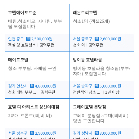
호텔에어포트준
레몬트리호텔
베팅,청소이모, 자매팀, 부부
청소1명 (객실26개)
팀 모집합니다.
인천 중구
월
2,500,000원
서울 종로구
월
2,600,000원
객실 및 호텔청소
경력무관
청소 외
경력무관
메이트모텔
방이동 호텔라움
청소 부부팀. 자매팀 구인
방이동 호텔라움 청소팀(부부/
자매) 모집합니다.
경기 안산시
월
4,800,000원
서울 송파구
월
5,600,000원
청소 배팅 부부 구합니다
경력무관
전반적인 청소 업무(객실청소.객실정리)
1년 이상
호텔 디 아티스트 성신여대점
그레이호텔 분당점
3교대 프론트(격,비,비)
그레이 분당점 3교대(격비비)
당번 구인합니다.
서울 성북구
월
2,900,000원
경기 성남시
월
3,000,000원