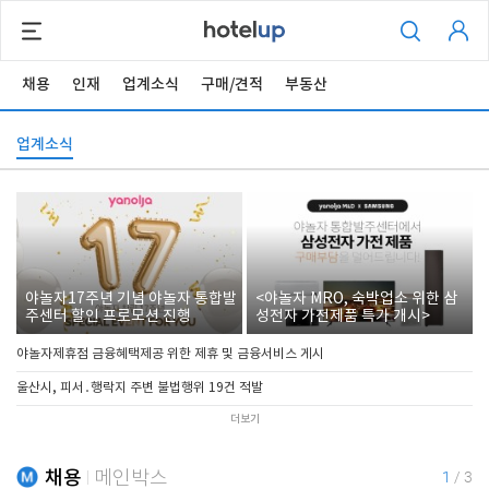
채용
인재
업계소식
구매/견적
부동산
업계소식
야놀자17주년 기념 야놀자 통합발
<야놀자 MRO, 숙박업소 위한 삼
주센터 할인 프로모션 진행
성전자 가전제품 특가 개시>
야놀자제휴점 금융혜택제공 위한 제휴 및 금융서비스 게시
울산시, 피서․행락지 주변 불법행위 19건 적발
더보기
채용
메인박스
1
/
3