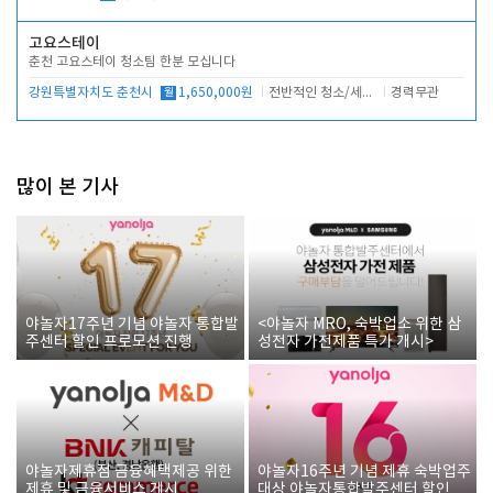
고요스테이
춘천 고요스테이 청소팀 한분 모십니다
강원특별자치도 춘천시
월
1,650,000원
전반적인 청소/세탁업무
경력무관
많이 본 기사
야놀자17주년 기념 야놀자 통합발
<야놀자 MRO, 숙박업소 위한 삼
주센터 할인 프로모션 진행
성전자 가전제품 특가 개시>
야놀자제휴점 금융혜택제공 위한
야놀자16주년 기념 제휴 숙박업주
제휴 및 금융서비스 게시
대상 야놀자통합발주센터 할인쿠