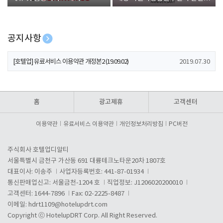
폰 증정
공지사항
[호텔업] 개인정보 처리방침 개정본1 (19.09.02)
2019.07.30
[호텔업] 유료서비스 이용약관 개정본2 (19.09.02)
2019.07.30
[호텔업] 개인정보 처리방침 개정본2 (19.09.02)
2019.07.30
홈
광고제휴
고객센터
이용약관
유료서비스 이용약관
개인정보처리방침
PC버전
주식회사 호텔업디알티
서울특별시 금천구 가산동 691 대륭테크노타운20차 1807호
대표이사: 이송주
사업자등록번호: 441-87-01934
통신판매업신고: 서울금천-1204 호
직업정보: J1206020200010
고객센터: 1644-7896
Fax: 02-2225-8487
이메일:
hdrt1109@hotelupdrt.com
Copyright ⓒ HotelupDRT Corp. All Right Reserved.