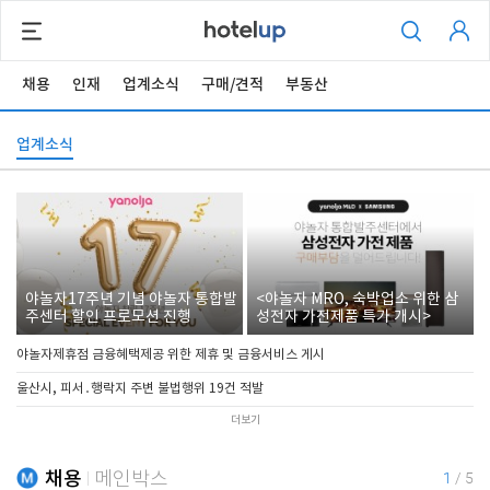
채용
인재
업계소식
구매/견적
부동산
업계소식
야놀자17주년 기념 야놀자 통합발
<야놀자 MRO, 숙박업소 위한 삼
주센터 할인 프로모션 진행
성전자 가전제품 특가 개시>
야놀자제휴점 금융혜택제공 위한 제휴 및 금융서비스 게시
울산시, 피서․행락지 주변 불법행위 19건 적발
더보기
채용
메인박스
1
/
5