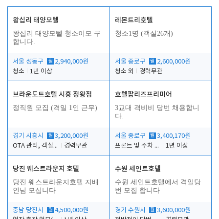
왕십리 태양모텔
레몬트리호텔
왕십리 태양모텔 청소이모 구
청소1명 (객실26개)
합니다.
서울 성동구
월
2,940,000원
서울 종로구
월
2,600,000원
청소
1년 이상
청소 외
경력무관
브라운도트호텔 시흥 정왕점
호텔팝리즈프리미어
정직원 모집 (격일 1인 근무)
3교대 격비비 당번 채용합니
다.
경기 시흥시
월
3,200,000원
서울 종로구
월
3,400,170원
OTA 관리, 객실점검, 고객응대, 시설관리
경력무관
프론트 및 주차 객실관리
1년 이상
당진 웨스트라운지 호텔
수원 세인트호텔
당진 웨스트라운지호텔 지배
수원 세인트호텔에서 격일당
인님 모십니다
번 모집 합니다
충남 당진시
월
4,500,000원
경기 수원시
월
3,600,000원