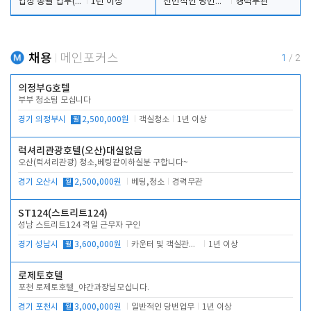
업장 총괄 업무(예약,시설 및 직원관리 등)
1년 이상
전반적인 당번업무
경력무관
채용
메인포커스
1
/
2
의정부G호텔
부부 청소팀 모십니다
경기 의정부시
월
2,500,000원
객실청소
1년 이상
럭셔리관광호텔(오산)대실없음
오산(럭셔리관광) 청소,베팅같이하실분 구합니다~
경기 오산시
월
2,500,000원
베팅,청소
경력무관
ST124(스트리트124)
성남 스트리트124 격일 근무자 구인
경기 성남시
월
3,600,000원
카운터 및 객실관리 전반
1년 이상
로제토호텔
포천 로제토호텔_야간과장님모십니다.
경기 포천시
월
3,000,000원
일반적인 당번업무
1년 이상