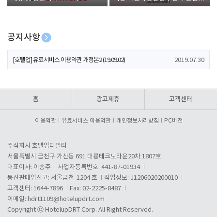
폰 증정
공지사항
[호텔업] 개인정보 처리방침 개정본1 (19.09.02)
2019.07.30
[호텔업] 유료서비스 이용약관 개정본2 (19.09.02)
2019.07.30
[호텔업] 개인정보 처리방침 개정본2 (19.09.02)
2019.07.30
홈
광고제휴
고객센터
이용약관
유료서비스 이용약관
개인정보처리방침
PC버전
주식회사 호텔업디알티
서울특별시 금천구 가산동 691 대륭테크노타운20차 1807호
대표이사: 이송주
사업자등록번호: 441-87-01934
통신판매업신고: 서울금천-1204 호
직업정보: J1206020200010
고객센터: 1644-7896
Fax: 02-2225-8487
이메일:
hdrt1109@hotelupdrt.com
Copyright ⓒ HotelupDRT Corp. All Right Reserved.