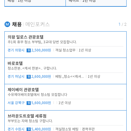
베팅
1년 이상
메이드
1년 이상
채용
메인포커스
1
/
2
의왕 밀로스 관광호텔
주1회 휴무 청소 부부팀, 3교대 당번 모집합니다.
경기 의왕시
월
2,500,000원
객실 청소업무
1년 이상
바로호텔
청소한분..<캐셔 한분>.. 구합니다.
경기 하남시
월
2,600,000원
베팅.,청소<<캐셔 모셔봅니다.
1년 이상
제이베이 관광호텔
수유제이베이호텔에서 청소팀 모집합니다
서울 강북구
월
5,600,000원
1년 이상
브라운도트호텔 세류점
부부또는 자매 청소팀 구합니다.
경기 수원시
월
5,400,000원
객실청소및 베팅
경력무관