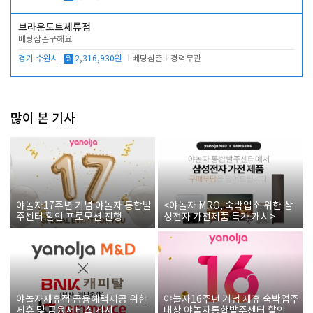
브라운도트세류점
베팅삼촌구해요
경기 수원시
월
2,316,930원
베팅삼촌
경력무관
많이 본 기사
야놀자17주년 기념 야놀자 통합발
<야놀자 MRO, 숙박업소 위한 삼
주센터 할인 프로모션 진행
성전자 가전제품 특가 개시>
야놀자제휴점 금융혜택제공 위한
야놀자16주년 기념 제휴 숙박업주
제휴 및 금융서비스 게시
대상 야놀자통합발주센터 할인쿠