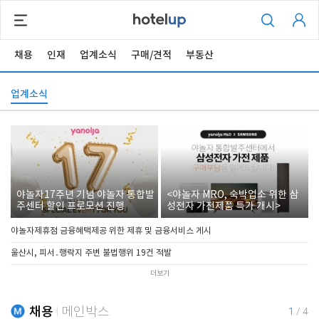
채용
인재
업계소식
구매/견적
부동산
업계소식
야놀자17주년 기념 야놀자 통합발
<야놀자 MRO, 숙박업소 위한 삼
주센터 할인 프로모션 진행
성전자 가전제품 특가 개시>
야놀자제휴점 금융혜택제공 위한 제휴 및 금융서비스 게시
울산시, 피서․행락지 주변 불법행위 19건 적발
더보기
채용
메인박스
1
/
4