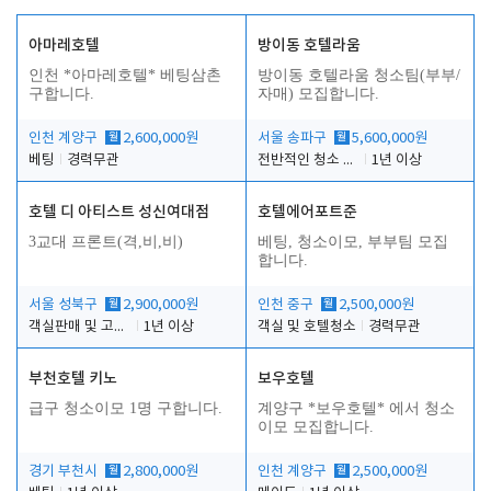
아마레호텔
방이동 호텔라움
인천 *아마레호텔* 베팅삼촌
방이동 호텔라움 청소팀(부부/
구합니다.
자매) 모집합니다.
인천 계양구
월
2,600,000원
서울 송파구
월
5,600,000원
베팅
경력무관
전반적인 청소 업무(객실청소.객실정리)
1년 이상
호텔 디 아티스트 성신여대점
호텔에어포트준
3교대 프론트(격,비,비)
베팅, 청소이모, 부부팀 모집
합니다.
서울 성북구
월
2,900,000원
인천 중구
월
2,500,000원
객실판매 및 고객응대
1년 이상
객실 및 호텔청소
경력무관
부천호텔 키노
보우호텔
급구 청소이모 1명 구합니다.
계양구 *보우호텔* 에서 청소
이모 모집합니다.
경기 부천시
월
2,800,000원
인천 계양구
월
2,500,000원