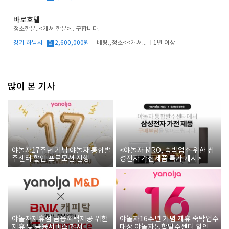
바로호텔
청소한분..<캐셔 한분>.. 구합니다.
경기 하남시
월
2,600,000원
베팅.,청소<<캐셔 모셔봅니다.
1년 이상
많이 본 기사
야놀자17주년 기념 야놀자 통합발
<야놀자 MRO, 숙박업소 위한 삼
주센터 할인 프로모션 진행
성전자 가전제품 특가 개시>
야놀자제휴점 금융혜택제공 위한
야놀자16주년 기념 제휴 숙박업주
제휴 및 금융서비스 게시
대상 야놀자통합발주센터 할인쿠