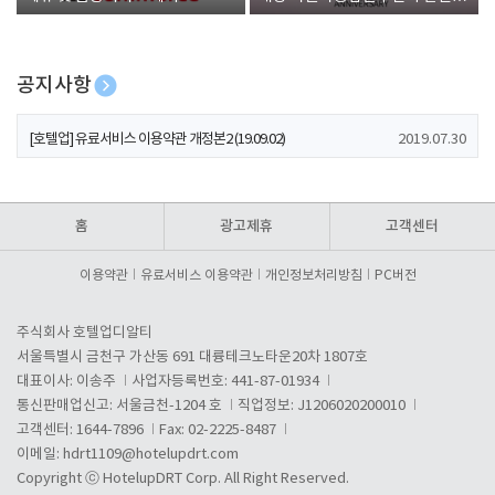
폰 증정
공지사항
[호텔업] 개인정보 처리방침 개정본1 (19.09.02)
2019.07.30
[호텔업] 유료서비스 이용약관 개정본2 (19.09.02)
2019.07.30
[호텔업] 개인정보 처리방침 개정본2 (19.09.02)
2019.07.30
홈
광고제휴
고객센터
이용약관
유료서비스 이용약관
개인정보처리방침
PC버전
주식회사 호텔업디알티
서울특별시 금천구 가산동 691 대륭테크노타운20차 1807호
대표이사: 이송주
사업자등록번호: 441-87-01934
통신판매업신고: 서울금천-1204 호
직업정보: J1206020200010
고객센터: 1644-7896
Fax: 02-2225-8487
이메일:
hdrt1109@hotelupdrt.com
Copyright ⓒ HotelupDRT Corp. All Right Reserved.