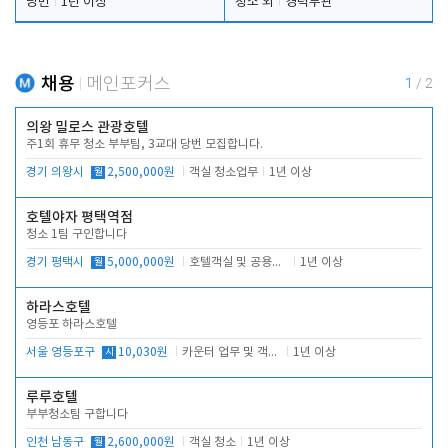
당번
1년 이상
청소 외
경력무관
채용
메인포커스
1
/
2
의왕 밀로스 관광호텔
주1회 휴무 청소 부부팀, 3교대 당번 모집합니다.
경기 의왕시
월
2,500,000원
객실 청소업무
1년 이상
호텔야자 평택역점
청소 1팀 구인합니다
경기 평택시
월
5,000,000원
호텔객실 및 공용시설 청소 관리
1년 이상
하라스호텔
영등포 하라스호텔
서울 영등포구
시
10,030원
카운터 업무 및 객실관리(청소상태 확인, 객실판매)
1년 이상
루루호텔
부부청소팀 구합니다
인천 남동구
월
2,600,000원
객실 청소
1년 이상