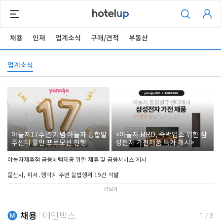
채용
인재
업계소식
구매/견적
부동산
업계소식
야놀자17주년 기념 야놀자 통합발
<야놀자 MRO, 숙박업소 위한 삼
주센터 할인 프로모션 진행
성전자 가전제품 특가 개시>
야놀자제휴점 금융혜택제공 위한 제휴 및 금융서비스 게시
울산시, 피서․행락지 주변 불법행위 19건 적발
더보기
채용
메인박스
1
/
3