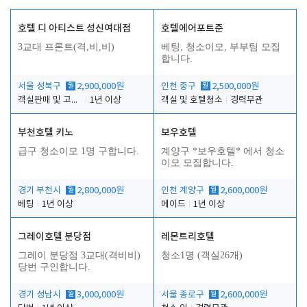
호텔 디 아티스트 성신여대점
호텔에어포트준
3교대 프론트(격,비,비)
베팅, 청소이모, 부부팀 모집
합니다.
서울 성북구
월
2,900,000원
인천 중구
월
2,500,000원
객실판매 및 고객응대
1년 이상
객실 및 호텔청소
경력무관
부천호텔 키노
보우호텔
급구 청소이모 1명 구합니다.
계양구 *보우호텔* 에서 청소
이모 모집합니다.
경기 부천시
월
2,800,000원
인천 계양구
월
2,600,000원
베팅
1년 이상
메이드
1년 이상
그레이호텔 분당점
레몬트리호텔
그레이 분당점 3교대(격비비)
청소1명 (객실26개)
당번 구인합니다.
경기 성남시
월
3,000,000원
서울 종로구
월
2,600,000원