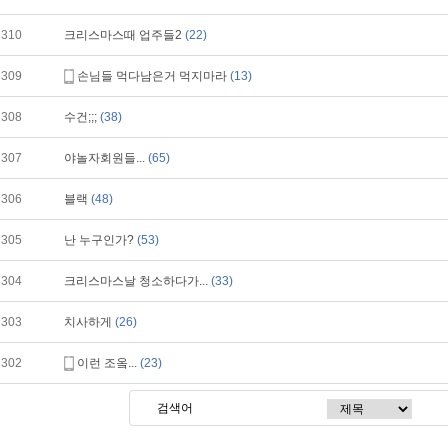
310
크리스마스때 업주들2
(22)
309
손님들 먹다남은거 먹지마라
(13)
308
수건;;;
(38)
307
야놀자회원들...
(65)
306
블랙
(48)
305
난 누구인가?
(53)
304
크리스마스날 청소하다가...
(33)
303
치사하게
(26)
302
이런 조옼...
(23)