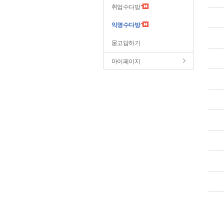
취업수다방
익명수다방
묻고답하기
마이페이지