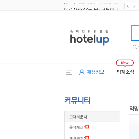
[공지] [호텔업] 유료서비스 이용약관 개정본2 (19.09.02)
[공지] [호텔업] 개인정보 처리방침 개정본2 (19.09.02)
호텔업
채용정보
업계소식
커뮤니티
익명
고객라운지
출석체크
제비뽑기