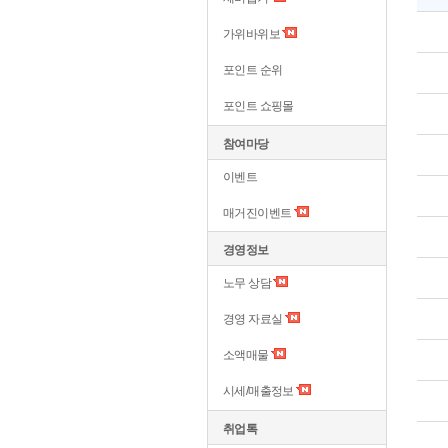
가위바위보
포인트 순위
포인트 쇼핑몰
참여마당
이벤트
매거진이벤트
경영정보
노무 상담
경영 자료실
소액매물
시세/매출정보
취업톡