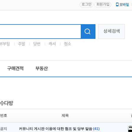
로그인
회원가입
모바일
로고
상세검색
부부팀
주말
당번
캐셔
청소
구매견적
부동산
수다방
번호
제목
공지
커뮤니티 게시판 이용에 대한 협조 및 당부 말씀
(41)