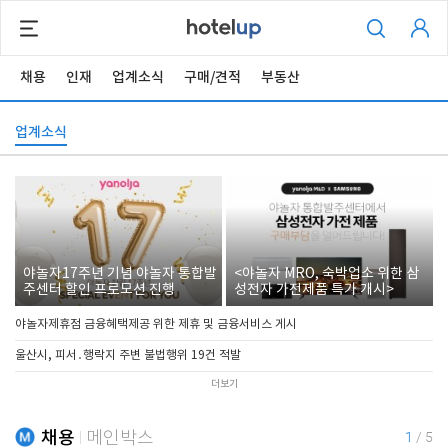
채용
인재
업계소식
구매/견적
부동산
업계소식
야놀자17주년 기념 야놀자 통합발
<야놀자 MRO, 숙박업소 위한 삼
주센터 할인 프로모션 진행
성전자 가전제품 특가 개시>
야놀자제휴점 금융혜택제공 위한 제휴 및 금융서비스 게시
울산시, 피서․행락지 주변 불법행위 19건 적발
더보기
채용
메인박스
1
/
5