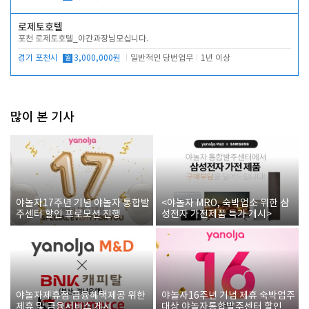
로제토호텔
포천 로제토호텔_야간과장님모십니다.
경기 포천시
월
3,000,000원
일반적인 당번업무
1년 이상
많이 본 기사
야놀자17주년 기념 야놀자 통합발
<야놀자 MRO, 숙박업소 위한 삼
주센터 할인 프로모션 진행
성전자 가전제품 특가 개시>
야놀자제휴점 금융혜택제공 위한
야놀자16주년 기념 제휴 숙박업주
제휴 및 금융서비스 게시
대상 야놀자통합발주센터 할인쿠