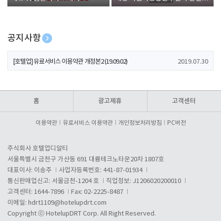
폰 증정
공지사항
[호텔업] 개인정보 처리방침 개정본1 (19.09.02)
2019.07.30
[호텔업] 유료서비스 이용약관 개정본2 (19.09.02)
2019.07.30
[호텔업] 개인정보 처리방침 개정본2 (19.09.02)
2019.07.30
홈
광고제휴
고객센터
이용약관
유료서비스 이용약관
개인정보처리방침
PC버전
주식회사 호텔업디알티
서울특별시 금천구 가산동 691 대륭테크노타운20차 1807호
대표이사: 이송주
사업자등록번호: 441-87-01934
통신판매업신고: 서울금천-1204 호
직업정보: J1206020200010
고객센터: 1644-7896
Fax: 02-2225-8487
이메일:
hdrt1109@hotelupdrt.com
Copyright ⓒ HotelupDRT Corp. All Right Reserved.