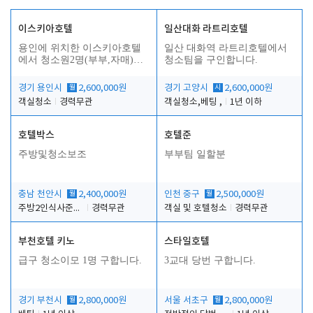
이스키아호텔
일산대화 라트리호텔
용인에 위치한 이스키아호텔
일산 대화역 라트리호텔에서
에서 청소원2명(부부,자매)을
청소팀을 구인합니다.
모집합니다..
경기 용인시
월
2,600,000원
경기 고양시
시
2,600,000원
객실청소
경력무관
객실청소,베팅 ,
1년 이하
호텔박스
호텔준
주방및청소보조
부부팀 일할분
충남 천안시
월
2,400,000원
인천 중구
월
2,500,000원
주방2인식사준비및청소린렌보조
경력무관
객실 및 호텔청소
경력무관
부천호텔 키노
스타일호텔
급구 청소이모 1명 구합니다.
3교대 당번 구합니다.
경기 부천시
월
2,800,000원
서울 서초구
월
2,800,000원