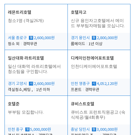
레몬트리호텔
호텔자고
청소1명 (객실26개)
신규 용인자고호텔에서 메이
드 부부팀자매팀을 모십니다.
서울 종로구
월
2,600,000원
경기 용인시
월
2,800,000원
청소 외
경력무관
룸메이드
1년 이상
일산대화 라트리호텔
디케이인천에어포트호텔
일산 대화역 라트리호텔에서
인천디케이에어포트호텔
청소팀을 구인합니다.
경기 고양시
시
2,600,000원
인천 영종구
시
4,052,120원
객실청소,베팅 ,
1년 이하
프론트
경력무관
호텔준
큐비스트호텔
부부팀 모집합니다.
큐비스트 프런트직원공고 (숙
식제공/월4회휴무)
인천 중구
월
5,000,000원
충남 당진시
월
3,000,000원