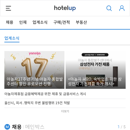
채용
인재
업계소식
구매/견적
부동산
업계소식
야놀자17주년 기념 야놀자 통합발
<야놀자 MRO, 숙박업소 위한 삼
주센터 할인 프로모션 진행
성전자 가전제품 특가 개시>
야놀자제휴점 금융혜택제공 위한 제휴 및 금융서비스 게시
울산시, 피서․행락지 주변 불법행위 19건 적발
더보기
채용
메인박스
1
/
5