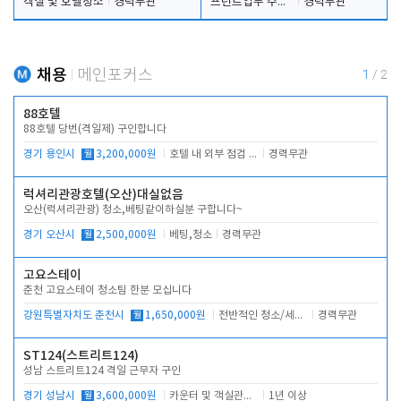
객실 및 호텔청소
경력무관
프런트업무 주간, 야간
경력무관
채용
메인포커스
1
/
2
88호텔
88호텔 당번(격일제) 구인합니다
경기 용인시
월
3,200,000원
호텔 내 외부 점검 및 프런트 운영
경력무관
럭셔리관광호텔(오산)대실없음
오산(럭셔리관광) 청소,베팅같이하실분 구합니다~
경기 오산시
월
2,500,000원
베팅,청소
경력무관
고요스테이
춘천 고요스테이 청소팀 한분 모십니다
강원특별자치도 춘천시
월
1,650,000원
전반적인 청소/세탁업무
경력무관
ST124(스트리트124)
성남 스트리트124 격일 근무자 구인
경기 성남시
월
3,600,000원
카운터 및 객실관리 전반
1년 이상