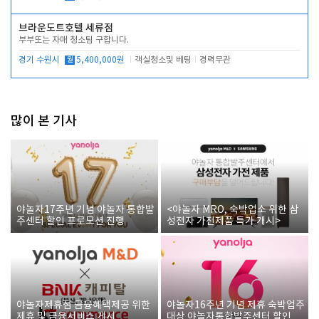
브라운도트호텔 세류점
부부또는 자매 청소팀 구합니다.
경기 수원시
월
5,400,000원
객실청소및 베팅
경력무관
많이 본 기사
야놀자17주년 기념 야놀자 통합발
<야놀자 MRO, 숙박업소 위한 삼
주센터 할인 프로모션 진행
성전자 가전제품 특가 개시>
야놀자제휴점 금융혜택제공 위한
야놀자16주년 기념 제휴 숙박업주
제휴 및 금융서비스 게시
대상 야놀자통합발주센터 할인쿠