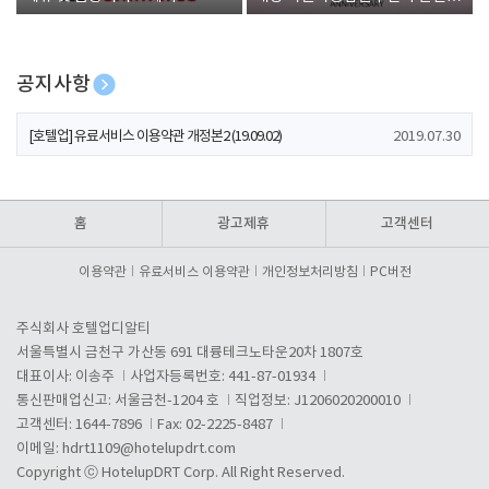
폰 증정
공지사항
[호텔업] 개인정보 처리방침 개정본1 (19.09.02)
2019.07.30
[호텔업] 유료서비스 이용약관 개정본2 (19.09.02)
2019.07.30
[호텔업] 개인정보 처리방침 개정본2 (19.09.02)
2019.07.30
홈
광고제휴
고객센터
이용약관
유료서비스 이용약관
개인정보처리방침
PC버전
주식회사 호텔업디알티
서울특별시 금천구 가산동 691 대륭테크노타운20차 1807호
대표이사: 이송주
사업자등록번호: 441-87-01934
통신판매업신고: 서울금천-1204 호
직업정보: J1206020200010
고객센터: 1644-7896
Fax: 02-2225-8487
이메일:
hdrt1109@hotelupdrt.com
Copyright ⓒ HotelupDRT Corp. All Right Reserved.