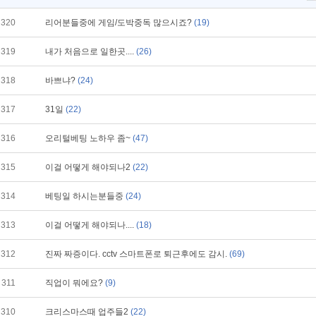
320
리어분들중에 게임/도박중독 많으시죠?
(19)
319
내가 처음으로 일한곳....
(26)
318
바쁘냐?
(24)
317
31일
(22)
316
오리털베팅 노하우 좀~
(47)
315
이걸 어떻게 해야되나2
(22)
314
베팅일 하시는분들중
(24)
313
이걸 어떻게 해야되나....
(18)
312
진짜 짜증이다. cctv 스마트폰로 퇴근후에도 감시.
(69)
311
직업이 뭐에요?
(9)
310
크리스마스때 업주들2
(22)