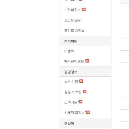
가위바위보
포인트 순위
포인트 쇼핑몰
참여마당
이벤트
매거진이벤트
경영정보
노무 상담
경영 자료실
소액매물
시세/매출정보
취업톡