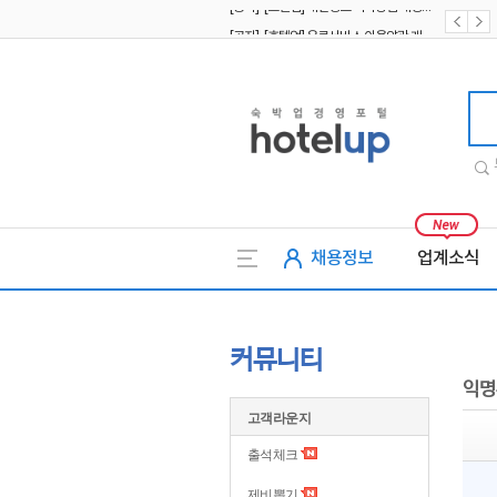
[공지] [호텔업] 유료서비스 이용약관 개정본2 (19.09.02)
[공지] [호텔업] 개인정보 처리방침 개정본2 (19.09.02)
호텔업
채용정보
업계소식
커뮤니티
익명
고객라운지
출석체크
제비뽑기