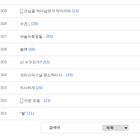
309
손님들 먹다남은거 먹지마라
(13)
308
수건;;;
(38)
307
야놀자회원들...
(65)
306
블랙
(48)
305
난 누구인가?
(53)
304
크리스마스날 청소하다가...
(33)
303
치사하게
(26)
302
이런 조옼...
(23)
301
"블"
(21)