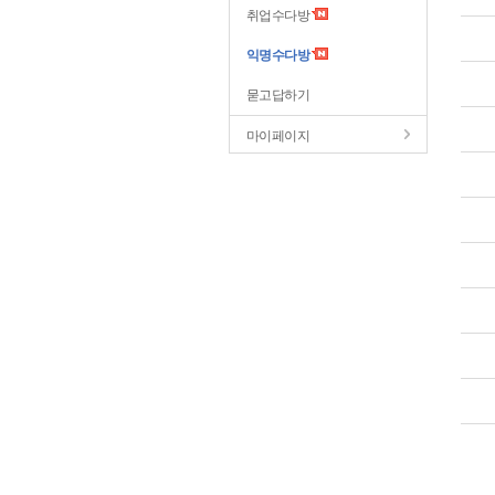
취업수다방
익명수다방
묻고답하기
마이페이지