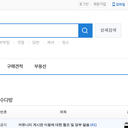
로그인
회원가입
모바일
로고
상세검색
부부팀
주말
당번
캐셔
청소
구매견적
부동산
수다방
번호
제목
공지
커뮤니티 게시판 이용에 대한 협조 및 당부 말씀
(41)