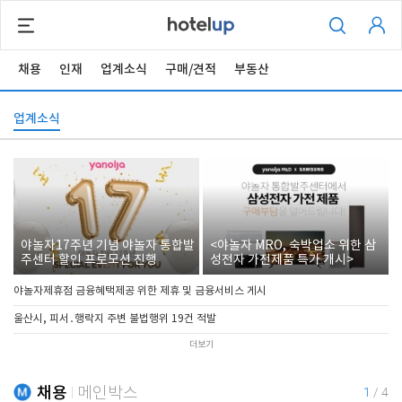
채용
인재
업계소식
구매/견적
부동산
업계소식
야놀자17주년 기념 야놀자 통합발
<야놀자 MRO, 숙박업소 위한 삼
주센터 할인 프로모션 진행
성전자 가전제품 특가 개시>
야놀자제휴점 금융혜택제공 위한 제휴 및 금융서비스 게시
울산시, 피서․행락지 주변 불법행위 19건 적발
더보기
채용
메인박스
1
/
4