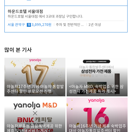
하운드호텔 서울대점
하운드호텔 서울대점 에서 3교대 과장님 구인합니다.
서울 관악구
월
3,099,270원
주차 및 전반적인 당번업무
1년 이상
많이 본 기사
야놀자17주년 기념 야놀자 통합발
<야놀자 MRO, 숙박업소 위한 삼
주센터 할인 프로모션 진행
성전자 가전제품 특가 개시>
야놀자제휴점 금융혜택제공 위한
야놀자16주년 기념 제휴 숙박업주
제휴 및 금융서비스 게시
대상 야놀자통합발주센터 할인쿠