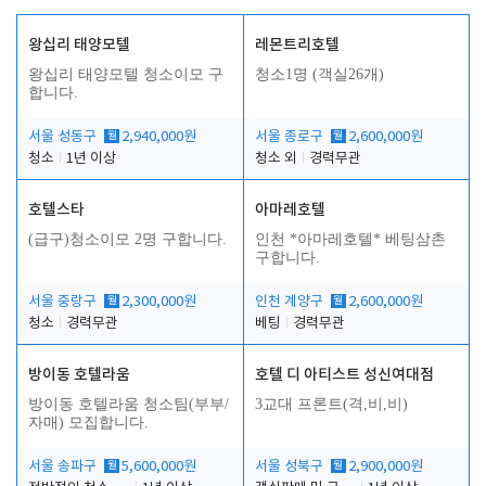
왕십리 태양모텔
레몬트리호텔
왕십리 태양모텔 청소이모 구
청소1명 (객실26개)
합니다.
서울 성동구
월
2,940,000원
서울 종로구
월
2,600,000원
청소
1년 이상
청소 외
경력무관
호텔스타
아마레호텔
(급구)청소이모 2명 구합니다.
인천 *아마레호텔* 베팅삼촌
구합니다.
서울 중랑구
월
2,300,000원
인천 계양구
월
2,600,000원
청소
경력무관
베팅
경력무관
방이동 호텔라움
호텔 디 아티스트 성신여대점
방이동 호텔라움 청소팀(부부/
3교대 프론트(격,비,비)
자매) 모집합니다.
서울 송파구
월
5,600,000원
서울 성북구
월
2,900,000원