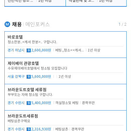
전반적인 청소 업무(객실청소.객실정리)
1년 이상
객실판매 및 고객응대
1년 이상
채용
메인포커스
1
/
2
바로호텔
청소한분..<캐셔 한분>.. 구합니다.
경기 하남시
월
2,600,000원
베팅.,청소<<캐셔 모셔봅니다.
1년 이상
제이베이 관광호텔
수유제이베이호텔에서 청소팀 모집합니다
서울 강북구
월
5,600,000원
1년 이상
브라운도트호텔 세류점
부부또는 자매 청소팀 구합니다.
경기 수원시
월
5,400,000원
객실청소및 베팅
경력무관
브라운도트세류점
베팅삼촌구해요
경기 수원시
월
2,316,930원
베팅삼촌
경력무관