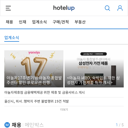
채용
인재
업계소식
구매/견적
부동산
업계소식
야놀자17주년 기념 야놀자 통합발
<야놀자 MRO, 숙박업소 위한 삼
주센터 할인 프로모션 진행
성전자 가전제품 특가 개시>
야놀자제휴점 금융혜택제공 위한 제휴 및 금융서비스 게시
울산시, 피서․행락지 주변 불법행위 19건 적발
더보기
채용
메인박스
1
/
5