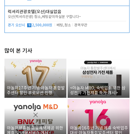
럭셔리관광호텔(오산)대실없음
오산(럭셔리관광) 청소,베팅같이하실분 구합니다~
경기 오산시
월
2,500,000원
베팅,청소
경력무관
많이 본 기사
야놀자17주년 기념 야놀자 통합발
<야놀자 MRO, 숙박업소 위한 삼
주센터 할인 프로모션 진행
성전자 가전제품 특가 개시>
야놀자제휴점 금융혜택제공 위한
야놀자16주년 기념 제휴 숙박업주
제휴 및 금융서비스 게시
대상 야놀자통합발주센터 할인쿠