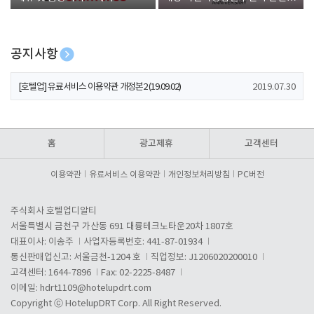
폰 증정
공지사항
[호텔업] 개인정보 처리방침 개정본1 (19.09.02)
2019.07.30
[호텔업] 유료서비스 이용약관 개정본2 (19.09.02)
2019.07.30
[호텔업] 개인정보 처리방침 개정본2 (19.09.02)
2019.07.30
홈
광고제휴
고객센터
이용약관
유료서비스 이용약관
개인정보처리방침
PC버전
주식회사 호텔업디알티
서울특별시 금천구 가산동 691 대륭테크노타운20차 1807호
대표이사: 이송주
사업자등록번호: 441-87-01934
통신판매업신고: 서울금천-1204 호
직업정보: J1206020200010
고객센터: 1644-7896
Fax: 02-2225-8487
이메일:
hdrt1109@hotelupdrt.com
Copyright ⓒ HotelupDRT Corp. All Right Reserved.