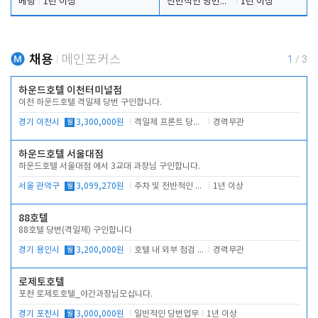
베팅
1년 이상
전반적인 당번업무
1년 이상
채용
메인포커스
1
/
3
하운드호텔 이천터미널점
이천 하운드호텔 격일제 당번 구인합니다.
경기 이천시
월
3,300,000원
격일제 프론트 당번 업무로 주차 및 객실 점검
경력무관
하운드호텔 서울대점
하운드호텔 서울대점 에서 3교대 과장님 구인합니다.
서울 관악구
월
3,099,270원
주차 및 전반적인 당번업무
1년 이상
88호텔
88호텔 당번(격일제) 구인합니다
경기 용인시
월
3,200,000원
호텔 내 외부 점검 및 프런트 운영
경력무관
로제토호텔
포천 로제토호텔_야간과장님모십니다.
경기 포천시
월
3,000,000원
일반적인 당번업무
1년 이상