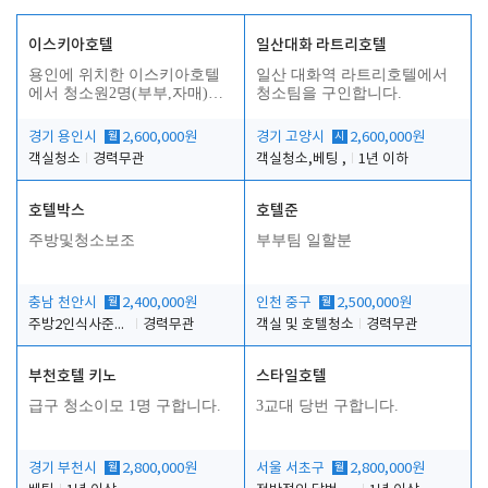
이스키아호텔
일산대화 라트리호텔
용인에 위치한 이스키아호텔
일산 대화역 라트리호텔에서
에서 청소원2명(부부,자매)을
청소팀을 구인합니다.
모집합니다..
경기 용인시
월
2,600,000원
경기 고양시
시
2,600,000원
객실청소
경력무관
객실청소,베팅 ,
1년 이하
호텔박스
호텔준
주방및청소보조
부부팀 일할분
충남 천안시
월
2,400,000원
인천 중구
월
2,500,000원
주방2인식사준비및청소린렌보조
경력무관
객실 및 호텔청소
경력무관
부천호텔 키노
스타일호텔
급구 청소이모 1명 구합니다.
3교대 당번 구합니다.
경기 부천시
월
2,800,000원
서울 서초구
월
2,800,000원