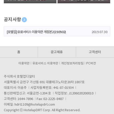
폰 증정
공지사항
[호텔업] 개인정보 처리방침 개정본1 (19.09.02)
2019.07.30
[호텔업] 유료서비스 이용약관 개정본2 (19.09.02)
2019.07.30
[호텔업] 개인정보 처리방침 개정본2 (19.09.02)
2019.07.30
홈
광고제휴
고객센터
이용약관
유료서비스 이용약관
개인정보처리방침
PC버전
주식회사 호텔업디알티
서울특별시 금천구 가산동 691 대륭테크노타운20차 1807호
대표이사: 이송주
사업자등록번호: 441-87-01934
통신판매업신고: 서울금천-1204 호
직업정보: J1206020200010
고객센터: 1644-7896
Fax: 02-2225-8487
이메일:
hdrt1109@hotelupdrt.com
Copyright ⓒ HotelupDRT Corp. All Right Reserved.