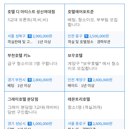
호텔 디 아티스트 성신여대점
호텔에어포트준
3교대 프론트(격,비,비)
베팅, 청소이모, 부부팀 모집
합니다.
서울 성북구
월
2,900,000원
인천 중구
월
2,500,000원
객실판매 및 고객응대
1년 이상
객실 및 호텔청소
경력무관
부천호텔 키노
보우호텔
급구 청소이모 1명 구합니다.
계양구 *보우호텔* 에서 청소
이모 모집합니다.
경기 부천시
월
2,800,000원
인천 계양구
월
2,600,000원
베팅
1년 이상
메이드
1년 이상
그레이호텔 분당점
레몬트리호텔
그레이 분당점 3교대(격비비)
청소1명 (객실26개)
당번 구인합니다.
경기 성남시
월
3,000,000원
서울 종로구
월
2,600,000원