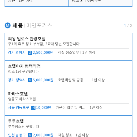
당번
1년 이상
청소 외
경력무관
채용
메인포커스
1
/
2
의왕 밀로스 관광호텔
주1회 휴무 청소 부부팀, 3교대 당번 모집합니다.
경기 의왕시
월
2,500,000원
객실 청소업무
1년 이상
호텔야자 평택역점
청소 1팀 구인합니다
경기 평택시
월
5,000,000원
호텔객실 및 공용시설 청소 관리
1년 이상
하라스호텔
영등포 하라스호텔
서울 영등포구
시
10,030원
카운터 업무 및 객실관리(청소상태 확인, 객실판매)
1년 이상
루루호텔
부부청소팀 구합니다
인천 남동구
월
2,600,000원
객실 청소
1년 이상