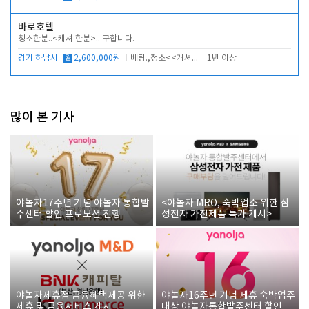
바로호텔
청소한분..<캐셔 한분>.. 구합니다.
경기 하남시
월
2,600,000원
베팅.,청소<<캐셔 모셔봅니다.
1년 이상
많이 본 기사
야놀자17주년 기념 야놀자 통합발
<야놀자 MRO, 숙박업소 위한 삼
주센터 할인 프로모션 진행
성전자 가전제품 특가 개시>
야놀자제휴점 금융혜택제공 위한
야놀자16주년 기념 제휴 숙박업주
제휴 및 금융서비스 게시
대상 야놀자통합발주센터 할인쿠