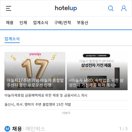
채용
인재
업계소식
구매/견적
부동산
업계소식
야놀자17주년 기념 야놀자 통합발
<야놀자 MRO, 숙박업소 위한 삼
주센터 할인 프로모션 진행
성전자 가전제품 특가 개시>
야놀자제휴점 금융혜택제공 위한 제휴 및 금융서비스 게시
울산시, 피서․행락지 주변 불법행위 19건 적발
더보기
채용
메인박스
1
/
3