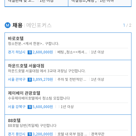
객실판매 및 고객응대
1년 이상
객실청소,베팅 ,
1년 이하
채용
메인포커스
1
/
2
바로호텔
청소한분..<캐셔 한분>.. 구합니다.
경기 하남시
월
2,600,000원
베팅.,청소<<캐셔 모셔봅니다.
1년 이상
하운드호텔 서울대점
하운드호텔 서울대점 에서 3교대 과장님 구인합니다.
서울 관악구
월
3,099,270원
주차 및 전반적인 당번업무
1년 이상
제이베이 관광호텔
수유제이베이호텔에서 청소팀 모집합니다
서울 강북구
월
5,600,000원
1년 이상
88호텔
88호텔 당번(격일제) 구인합니다
경기 용인시
월
3,200,000원
호텔 내 외부 점검 및 프런트 운영
경력무관