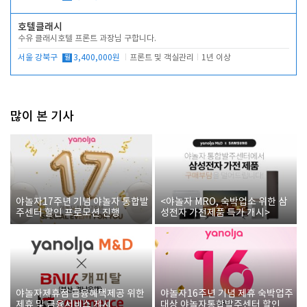
호텔클래시
수유 클래시호텔 프론트 과장님 구합니다.
서울 강북구
월
3,400,000원
프론트 및 객실관리
1년 이상
많이 본 기사
야놀자17주년 기념 야놀자 통합발
<야놀자 MRO, 숙박업소 위한 삼
주센터 할인 프로모션 진행
성전자 가전제품 특가 개시>
야놀자제휴점 금융혜택제공 위한
야놀자16주년 기념 제휴 숙박업주
제휴 및 금융서비스 게시
대상 야놀자통합발주센터 할인쿠