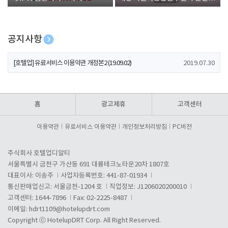
폰 증정
공지사항
[호텔업] 개인정보 처리방침 개정본1 (19.09.02)
2019.07.30
[호텔업] 유료서비스 이용약관 개정본2 (19.09.02)
2019.07.30
[호텔업] 개인정보 처리방침 개정본2 (19.09.02)
2019.07.30
홈
광고제휴
고객센터
이용약관
유료서비스 이용약관
개인정보처리방침
PC버전
주식회사 호텔업디알티
서울특별시 금천구 가산동 691 대륭테크노타운20차 1807호
대표이사: 이송주
사업자등록번호: 441-87-01934
통신판매업신고: 서울금천-1204 호
직업정보: J1206020200010
고객센터: 1644-7896
Fax: 02-2225-8487
이메일:
hdrt1109@hotelupdrt.com
Copyright ⓒ HotelupDRT Corp. All Right Reserved.