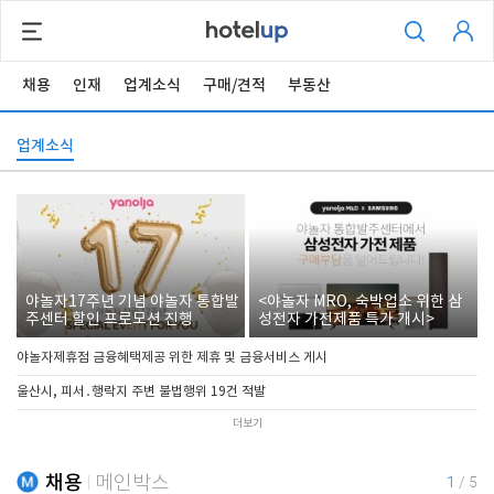
채용
인재
업계소식
구매/견적
부동산
업계소식
야놀자17주년 기념 야놀자 통합발
<야놀자 MRO, 숙박업소 위한 삼
주센터 할인 프로모션 진행
성전자 가전제품 특가 개시>
야놀자제휴점 금융혜택제공 위한 제휴 및 금융서비스 게시
울산시, 피서․행락지 주변 불법행위 19건 적발
더보기
채용
메인박스
1
/
5