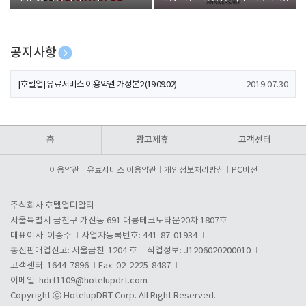
폰 증정
공지사항
[호텔업] 개인정보 처리방침 개정본1 (19.09.02)
2019.07.30
[호텔업] 유료서비스 이용약관 개정본2 (19.09.02)
2019.07.30
[호텔업] 개인정보 처리방침 개정본2 (19.09.02)
2019.07.30
홈
광고제휴
고객센터
이용약관
유료서비스 이용약관
개인정보처리방침
PC버전
주식회사 호텔업디알티
서울특별시 금천구 가산동 691 대륭테크노타운20차 1807호
대표이사: 이송주
사업자등록번호: 441-87-01934
통신판매업신고: 서울금천-1204 호
직업정보: J1206020200010
고객센터: 1644-7896
Fax: 02-2225-8487
이메일:
hdrt1109@hotelupdrt.com
Copyright ⓒ HotelupDRT Corp. All Right Reserved.