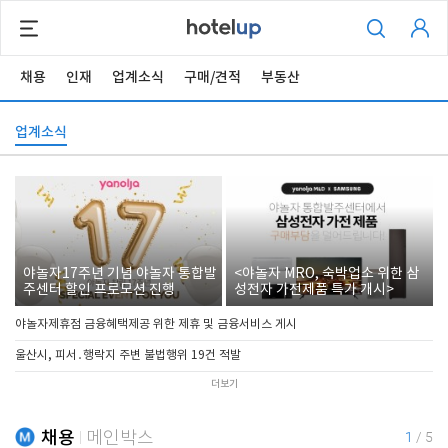
채용
인재
업계소식
구매/견적
부동산
업계소식
야놀자17주년 기념 야놀자 통합발
<야놀자 MRO, 숙박업소 위한 삼
주센터 할인 프로모션 진행
성전자 가전제품 특가 개시>
야놀자제휴점 금융혜택제공 위한 제휴 및 금융서비스 게시
울산시, 피서․행락지 주변 불법행위 19건 적발
더보기
채용
메인박스
1
/
5