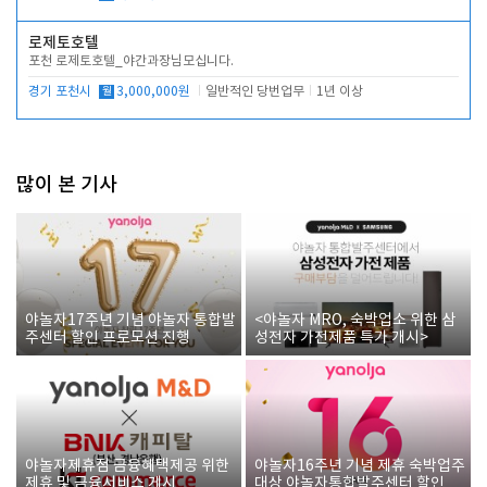
로제토호텔
포천 로제토호텔_야간과장님모십니다.
경기 포천시
월
3,000,000원
일반적인 당번업무
1년 이상
많이 본 기사
야놀자17주년 기념 야놀자 통합발
<야놀자 MRO, 숙박업소 위한 삼
주센터 할인 프로모션 진행
성전자 가전제품 특가 개시>
야놀자제휴점 금융혜택제공 위한
야놀자16주년 기념 제휴 숙박업주
제휴 및 금융서비스 게시
대상 야놀자통합발주센터 할인쿠