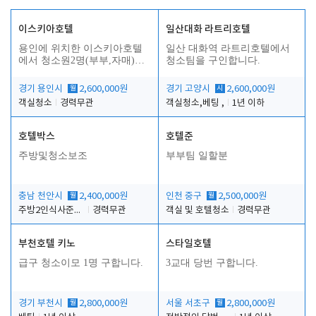
이스키아호텔
일산대화 라트리호텔
용인에 위치한 이스키아호텔
일산 대화역 라트리호텔에서
에서 청소원2명(부부,자매)을
청소팀을 구인합니다.
모집합니다..
경기 용인시
월
2,600,000원
경기 고양시
시
2,600,000원
객실청소
경력무관
객실청소,베팅 ,
1년 이하
호텔박스
호텔준
주방및청소보조
부부팀 일할분
충남 천안시
월
2,400,000원
인천 중구
월
2,500,000원
주방2인식사준비및청소린렌보조
경력무관
객실 및 호텔청소
경력무관
부천호텔 키노
스타일호텔
급구 청소이모 1명 구합니다.
3교대 당번 구합니다.
경기 부천시
월
2,800,000원
서울 서초구
월
2,800,000원