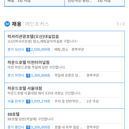
베팅
1년 이상
전반적인 당번업무
1년 이상
채용
메인포커스
1
/
3
럭셔리관광호텔(오산)대실없음
오산(럭셔리관광) 청소,베팅같이하실분 구합니다~
경기 오산시
월
2,500,000원
베팅,청소
경력무관
하운드호텔 이천터미널점
이천 하운드호텔 격일제 당번 구인합니다.
경기 이천시
월
3,300,000원
격일제 프론트 당번 업무로 주차 및 객실 점검
경력무관
하운드호텔 서울대점
하운드호텔 서울대점 에서 3교대 과장님 구인합니다.
서울 관악구
월
3,099,270원
주차 및 전반적인 당번업무
1년 이상
88호텔
88호텔 당번(격일제) 구인합니다
경기 용인시
월
3,200,000원
호텔 내 외부 점검 및 프런트 운영
경력무관