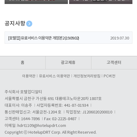
폰 증정
공지사항
[호텔업] 개인정보 처리방침 개정본1 (19.09.02)
2019.07.30
[호텔업] 유료서비스 이용약관 개정본2 (19.09.02)
2019.07.30
[호텔업] 개인정보 처리방침 개정본2 (19.09.02)
2019.07.30
홈
광고제휴
고객센터
이용약관
유료서비스 이용약관
개인정보처리방침
PC버전
주식회사 호텔업디알티
서울특별시 금천구 가산동 691 대륭테크노타운20차 1807호
대표이사: 이송주
사업자등록번호: 441-87-01934
통신판매업신고: 서울금천-1204 호
직업정보: J1206020200010
고객센터: 1644-7896
Fax: 02-2225-8487
이메일:
hdrt1109@hotelupdrt.com
Copyright ⓒ HotelupDRT Corp. All Right Reserved.