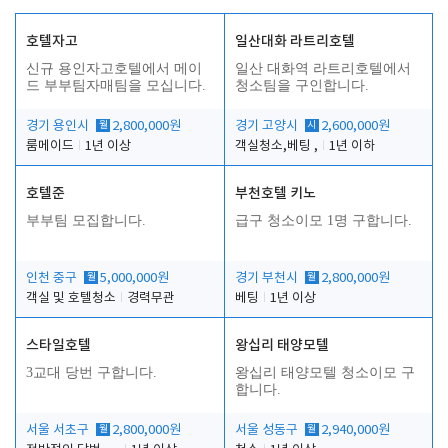
호텔자고
일산대화 라트리호텔
신규 용인자고호텔에서 메이
일산 대화역 라트리호텔에서
드 부부팀자매팀을 모십니다.
청소팀을 구인합니다.
경기 용인시
월
2,800,000원
경기 고양시
시
2,600,000원
룸메이드
1년 이상
객실청소,베팅 ,
1년 이하
호텔준
부천호텔 키노
부부팀 모집합니다.
급구 청소이모 1명 구합니다.
인천 중구
월
5,000,000원
경기 부천시
월
2,800,000원
객실 및 호텔청소
경력무관
베팅
1년 이상
스타일호텔
왕십리 태양모텔
3교대 당번 구합니다.
왕십리 태양모텔 청소이모 구
합니다.
서울 서초구
월
2,800,000원
서울 성동구
월
2,940,000원