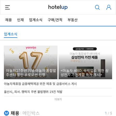
채용
인재
업계소식
구매/견적
부동산
업계소식
야놀자17주년 기념 야놀자 통합발
<야놀자 MRO, 숙박업소 위한 삼
주센터 할인 프로모션 진행
성전자 가전제품 특가 개시>
야놀자제휴점 금융혜택제공 위한 제휴 및 금융서비스 게시
울산시, 피서․행락지 주변 불법행위 19건 적발
더보기
채용
메인박스
1
/
5