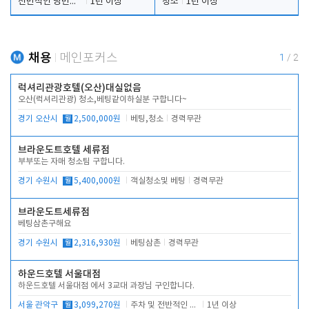
전반적인 당번업무
1년 이상
청소
1년 이상
채용
메인포커스
1
/
2
럭셔리관광호텔(오산)대실없음
오산(럭셔리관광) 청소,베팅같이하실분 구합니다~
경기 오산시
월
2,500,000원
베팅,청소
경력무관
브라운도트호텔 세류점
부부또는 자매 청소팀 구합니다.
경기 수원시
월
5,400,000원
객실청소및 베팅
경력무관
브라운도트세류점
베팅삼촌구해요
경기 수원시
월
2,316,930원
베팅삼촌
경력무관
하운드호텔 서울대점
하운드호텔 서울대점 에서 3교대 과장님 구인합니다.
서울 관악구
월
3,099,270원
주차 및 전반적인 당번업무
1년 이상