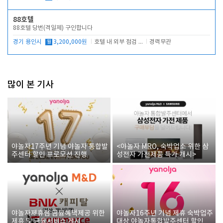
88호텔
88호텔 당번(격일제) 구인합니다
경기 용인시
월
3,200,000원
호텔 내 외부 점검 및 프런트 운영
경력무관
많이 본 기사
야놀자17주년 기념 야놀자 통합발
<야놀자 MRO, 숙박업소 위한 삼
주센터 할인 프로모션 진행
성전자 가전제품 특가 개시>
야놀자제휴점 금융혜택제공 위한
야놀자16주년 기념 제휴 숙박업주
제휴 및 금융서비스 게시
대상 야놀자통합발주센터 할인쿠