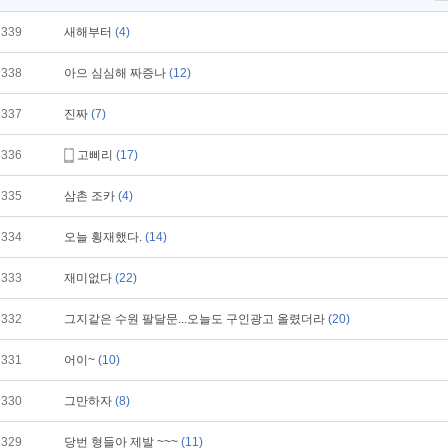
339
새해부터
(4)
338
아으 심심해 짜증나
(12)
337
진짜
(7)
336
고삐리
(17)
335
삼촌 조카
(4)
334
오늘 횡재했다.
(14)
333
재미없다
(22)
332
그지같은 수원 팔달문...오늘도 구인광고 올렸더라
(20)
331
어이~
(10)
330
그만하자
(8)
329
당번 형들아 제발 ~~~
(11)