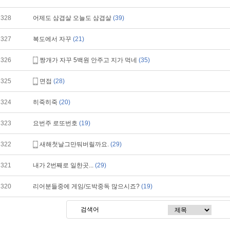
328
어제도 삼겹살 오늘도 삼겹살
(39)
327
복도에서 자꾸
(21)
326
짱개가 자꾸 5백원 안주고 지가 먹네
(35)
325
면접
(28)
324
히죽히죽
(20)
323
요번주 로또번호
(19)
322
새해첫날그만둬버릴까요.
(29)
321
내가 2번째로 일한곳...
(29)
320
리어분들중에 게임/도박중독 많으시죠?
(19)