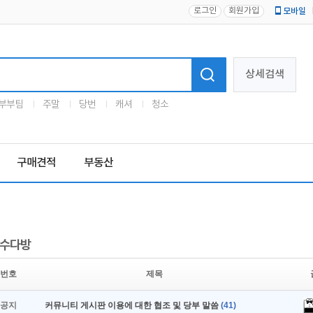
로그인
회원가입
모바일
로고
상세검색
부부팀
주말
당번
캐셔
청소
구매견적
부동산
수다방
번호
제목
공지
커뮤니티 게시판 이용에 대한 협조 및 당부 말씀
(41)