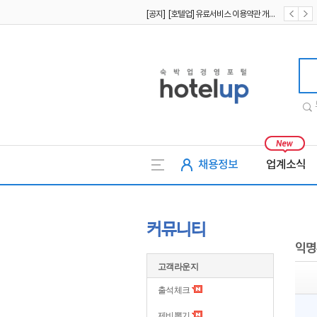
[공지] [호텔업] 유료서비스 이용약관 개정본2 (19.09.02)
[공지] [호텔업] 개인정보 처리방침 개정본2 (19.09.02)
호텔업
채용정보
업계소식
커뮤니티
익명
고객라운지
출석체크
제비뽑기