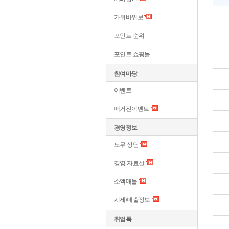
가위바위보
포인트 순위
포인트 쇼핑몰
참여마당
이벤트
매거진이벤트
경영정보
노무 상담
경영 자료실
소액매물
시세/매출정보
취업톡