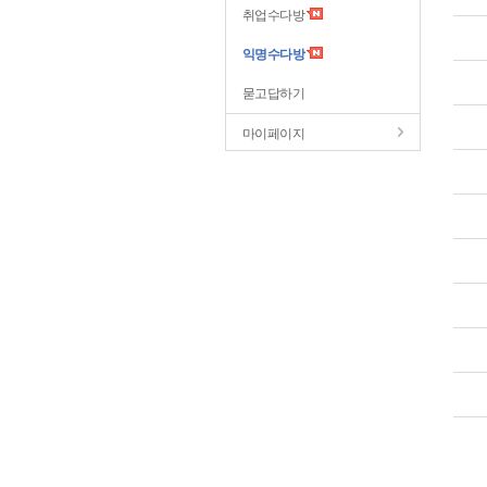
취업수다방
익명수다방
묻고답하기
마이페이지