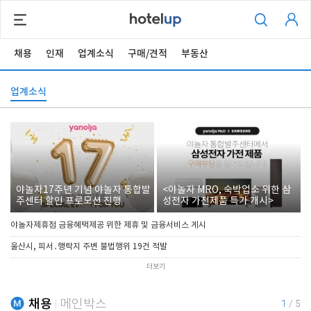
채용
인재
업계소식
구매/견적
부동산
업계소식
야놀자17주년 기념 야놀자 통합발
<야놀자 MRO, 숙박업소 위한 삼
주센터 할인 프로모션 진행
성전자 가전제품 특가 개시>
야놀자제휴점 금융혜택제공 위한 제휴 및 금융서비스 게시
울산시, 피서․행락지 주변 불법행위 19건 적발
더보기
채용
메인박스
1
/
5