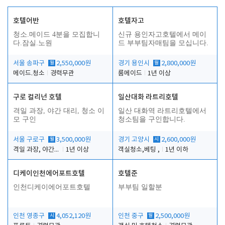
호텔어반
호텔자고
청소.메이드 4분을 모집합니
신규 용인자고호텔에서 메이
다.잠실.노원
드 부부팀자매팀을 모십니다.
서울 송파구
월
2,550,000원
경기 용인시
월
2,800,000원
메이드.청소
경력무관
룸메이드
1년 이상
구로 컬리넌 호텔
일산대화 라트리호텔
격일 과장, 야간 대리, 청소 이
일산 대화역 라트리호텔에서
모 구인
청소팀을 구인합니다.
서울 구로구
월
3,500,000원
경기 고양시
시
2,600,000원
격일 과장, 야간 대리, 청소 이모
1년 이상
객실청소,베팅 ,
1년 이하
디케이인천에어포트호텔
호텔준
인천디케이에어포트호텔
부부팀 일할분
인천 영종구
시
4,052,120원
인천 중구
월
2,500,000원