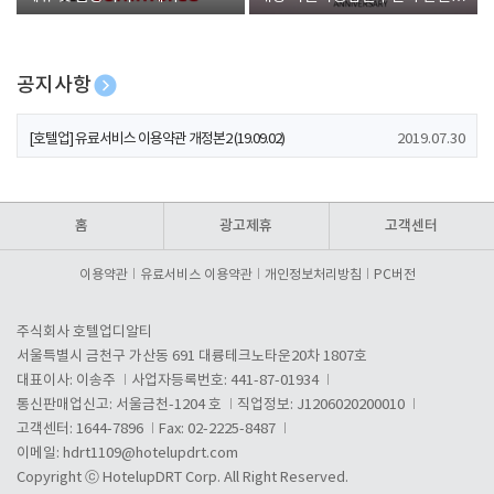
폰 증정
공지사항
[호텔업] 개인정보 처리방침 개정본1 (19.09.02)
2019.07.30
[호텔업] 유료서비스 이용약관 개정본2 (19.09.02)
2019.07.30
[호텔업] 개인정보 처리방침 개정본2 (19.09.02)
2019.07.30
홈
광고제휴
고객센터
이용약관
유료서비스 이용약관
개인정보처리방침
PC버전
주식회사 호텔업디알티
서울특별시 금천구 가산동 691 대륭테크노타운20차 1807호
대표이사: 이송주
사업자등록번호: 441-87-01934
통신판매업신고: 서울금천-1204 호
직업정보: J1206020200010
고객센터: 1644-7896
Fax: 02-2225-8487
이메일:
hdrt1109@hotelupdrt.com
Copyright ⓒ HotelupDRT Corp. All Right Reserved.