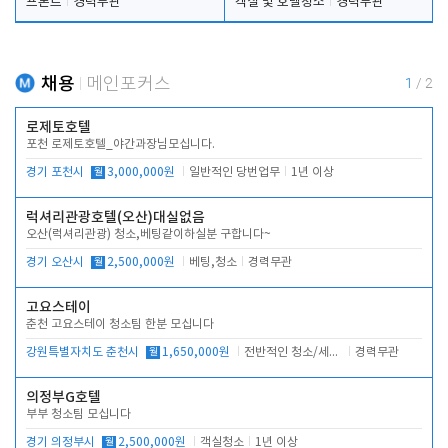
프론트
경력무관
객실 및 호텔청소
경력무관
채용
메인포커스
1
/
2
로제토호텔
포천 로제토호텔_야간과장님모십니다.
경기 포천시
월
3,000,000원
일반적인 당번업무
1년 이상
럭셔리관광호텔(오산)대실없음
오산(럭셔리관광) 청소,베팅같이하실분 구합니다~
경기 오산시
월
2,500,000원
베팅,청소
경력무관
고요스테이
춘천 고요스테이 청소팀 한분 모십니다
강원특별자치도 춘천시
월
1,650,000원
전반적인 청소/세탁업무
경력무관
의정부G호텔
부부 청소팀 모십니다
경기 의정부시
월
2,500,000원
객실청소
1년 이상