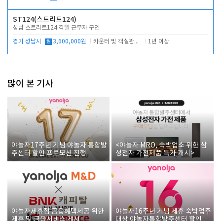
ST124(스트리트124)
성남 스트리트124 격일 근무자 구인
경기 성남시
월
3,600,000원
카운터 및 객실관리 전반
1년 이상
많이 본 기사
야놀자17주년 기념 야놀자 통합발
<야놀자 MRO, 숙박업소 위한 삼
주센터 할인 프로모션 진행
성전자 가전제품 특가 개시>
야놀자제휴점 금융혜택제공 위한
야놀자16주년 기념 제휴 숙박업주
제휴 및 금융서비스 게시
대상 야놀자통합발주센터 할인쿠