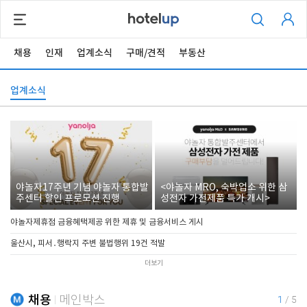
채용
인재
업계소식
구매/견적
부동산
업계소식
야놀자17주년 기념 야놀자 통합발
<야놀자 MRO, 숙박업소 위한 삼
주센터 할인 프로모션 진행
성전자 가전제품 특가 개시>
야놀자제휴점 금융혜택제공 위한 제휴 및 금융서비스 게시
울산시, 피서․행락지 주변 불법행위 19건 적발
더보기
채용
메인박스
1
/
5