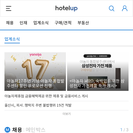
채용
인재
업계소식
구매/견적
부동산
업계소식
야놀자17주년 기념 야놀자 통합발
<야놀자 MRO, 숙박업소 위한 삼
주센터 할인 프로모션 진행
성전자 가전제품 특가 개시>
야놀자제휴점 금융혜택제공 위한 제휴 및 금융서비스 게시
울산시, 피서․행락지 주변 불법행위 19건 적발
더보기
채용
메인박스
1
/
3