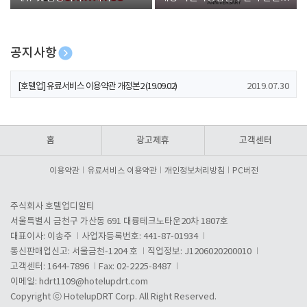
폰 증정
공지사항
[호텔업] 개인정보 처리방침 개정본1 (19.09.02)
2019.07.30
[호텔업] 유료서비스 이용약관 개정본2 (19.09.02)
2019.07.30
[호텔업] 개인정보 처리방침 개정본2 (19.09.02)
2019.07.30
홈
광고제휴
고객센터
이용약관
유료서비스 이용약관
개인정보처리방침
PC버전
주식회사 호텔업디알티
서울특별시 금천구 가산동 691 대륭테크노타운20차 1807호
대표이사: 이송주
사업자등록번호: 441-87-01934
통신판매업신고: 서울금천-1204 호
직업정보: J1206020200010
고객센터: 1644-7896
Fax: 02-2225-8487
이메일:
hdrt1109@hotelupdrt.com
Copyright ⓒ HotelupDRT Corp. All Right Reserved.