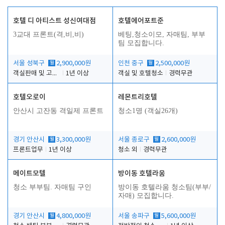
호텔 디 아티스트 성신여대점
호텔에어포트준
3교대 프론트(격,비,비)
베팅,청소이모, 자매팀, 부부
팀 모집합니다.
서울 성북구
월
2,900,000원
인천 중구
월
2,500,000원
객실판매 및 고객응대
1년 이상
객실 및 호텔청소
경력무관
호텔오로이
레몬트리호텔
안산시 고잔동 격일제 프론트
청소1명 (객실26개)
경기 안산시
월
3,300,000원
서울 종로구
월
2,600,000원
프론트업무
1년 이상
청소 외
경력무관
메이트모텔
방이동 호텔라움
청소 부부팀. 자매팀 구인
방이동 호텔라움 청소팀(부부/
자매) 모집합니다.
경기 안산시
월
4,800,000원
서울 송파구
월
5,600,000원