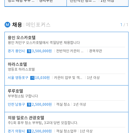
청소 배팅 부부 구합니다
경력무관
전반적인 청소 업무(객실청소.객실정리)
1년 이상
채용
메인포커스
1
/
1
용인 오스카호텔
용인 처인구 오스카호텔에서 격일당번 채용합니다
경기 용인시
월
3,500,000원
전반적인 카운터 업무
경력무관
하라스호텔
영등포 하라스호텔
서울 영등포구
시
10,030원
카운터 업무 및 객실관리(청소상태 확인, 객실판매)
1년 이상
루루호텔
부부청소팀 구합니다
인천 남동구
월
2,500,000원
객실 청소
1년 이상
의왕 밀로스 관광호텔
주1회 휴무 청소 부부팀, 3교대 당번 모집합니다.
경기 의왕시
월
2,500,000원
객실 청소업무
1년 이상