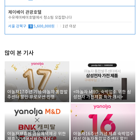
제이베이 관광호텔
수유제이베이호텔에서 청소팀 모집합니다
서울 강북구
월
5,600,000원
1년 이상
많이 본 기사
야놀자17주년 기념 야놀자 통합발
<야놀자 MRO, 숙박업소 위한 삼
주센터 할인 프로모션 진행
성전자 가전제품 특가 개시>
야놀자제휴점 금융혜택제공 위한
야놀자16주년 기념 제휴 숙박업주
제휴 및 금융서비스 게시
대상 야놀자통합발주센터 할인쿠