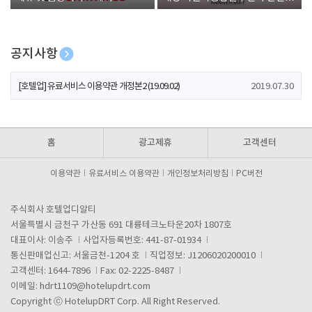
폰 증정
공지사항
[호텔업] 개인정보 처리방침 개정본1 (19.09.02)
2019.07.30
[호텔업] 유료서비스 이용약관 개정본2 (19.09.02)
2019.07.30
[호텔업] 개인정보 처리방침 개정본2 (19.09.02)
2019.07.30
홈
광고제휴
고객센터
이용약관
유료서비스 이용약관
개인정보처리방침
PC버전
주식회사 호텔업디알티
서울특별시 금천구 가산동 691 대륭테크노타운20차 1807호
대표이사: 이송주
사업자등록번호: 441-87-01934
통신판매업신고: 서울금천-1204 호
직업정보: J1206020200010
고객센터: 1644-7896
Fax: 02-2225-8487
이메일:
hdrt1109@hotelupdrt.com
Copyright ⓒ HotelupDRT Corp. All Right Reserved.