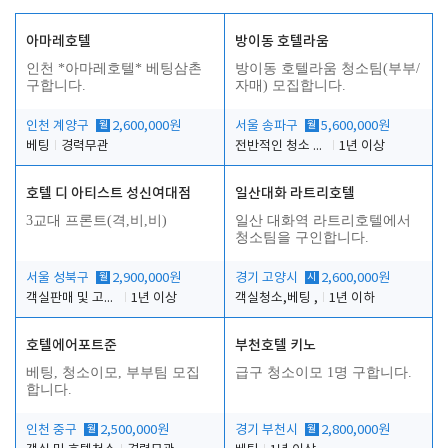
아마레호텔
방이동 호텔라움
인천 *아마레호텔* 베팅삼촌
방이동 호텔라움 청소팀(부부/
구합니다.
자매) 모집합니다.
인천 계양구
월
2,600,000원
서울 송파구
월
5,600,000원
베팅
경력무관
전반적인 청소 업무(객실청소.객실정리)
1년 이상
호텔 디 아티스트 성신여대점
일산대화 라트리호텔
3교대 프론트(격,비,비)
일산 대화역 라트리호텔에서
청소팀을 구인합니다.
서울 성북구
월
2,900,000원
경기 고양시
시
2,600,000원
객실판매 및 고객응대
1년 이상
객실청소,베팅 ,
1년 이하
호텔에어포트준
부천호텔 키노
베팅, 청소이모, 부부팀 모집
급구 청소이모 1명 구합니다.
합니다.
인천 중구
월
2,500,000원
경기 부천시
월
2,800,000원