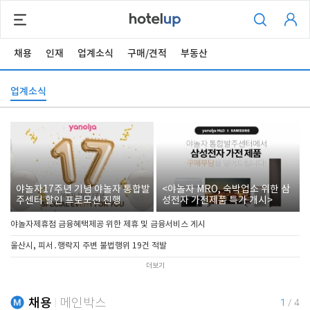
채용
인재
업계소식
구매/견적
부동산
업계소식
야놀자17주년 기념 야놀자 통합발
<야놀자 MRO, 숙박업소 위한 삼
주센터 할인 프로모션 진행
성전자 가전제품 특가 개시>
야놀자제휴점 금융혜택제공 위한 제휴 및 금융서비스 게시
울산시, 피서․행락지 주변 불법행위 19건 적발
더보기
채용
메인박스
1
/
4