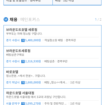
객실 및 호텔청소
경력무관
베팅
1년 이상
채용
메인포커스
1
/
2
브라운도트호텔 세류점
부부또는 자매 청소팀 구합니다.
경기 수원시
월
5,400,000원
객실청소및 베팅
경력무관
브라운도트세류점
베팅삼촌구해요
경기 수원시
월
2,316,930원
베팅삼촌
경력무관
바로호텔
청소한분..<캐셔 한분>.. 구합니다.
경기 하남시
월
2,600,000원
베팅.,청소<<캐셔 모셔봅니다.
1년 이상
하운드호텔 서울대점
하운드호텔 서울대점 에서 3교대 과장님 구인합니다.
서울 관악구
월
3,099,270원
주차 및 전반적인 당번업무
1년 이상