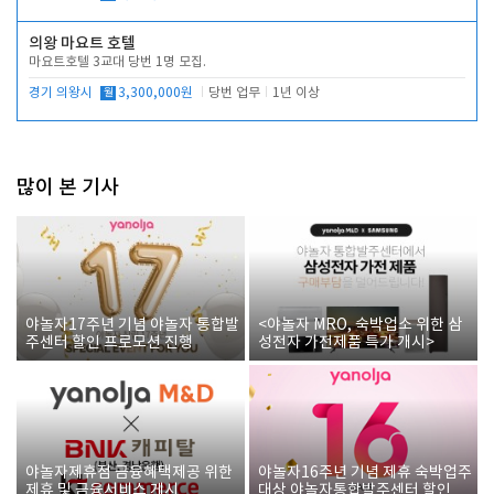
의왕 마요트 호텔
마요트호텔 3교대 당번 1명 모집.
경기 의왕시
월
3,300,000원
당번 업무
1년 이상
많이 본 기사
야놀자17주년 기념 야놀자 통합발
<야놀자 MRO, 숙박업소 위한 삼
주센터 할인 프로모션 진행
성전자 가전제품 특가 개시>
야놀자제휴점 금융혜택제공 위한
야놀자16주년 기념 제휴 숙박업주
제휴 및 금융서비스 게시
대상 야놀자통합발주센터 할인쿠