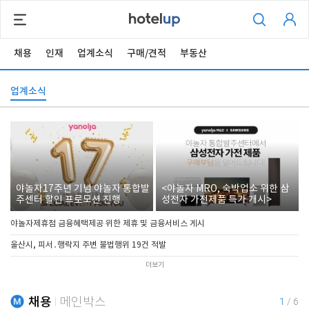
채용
인재
업계소식
구매/견적
부동산
업계소식
야놀자17주년 기념 야놀자 통합발
<야놀자 MRO, 숙박업소 위한 삼
주센터 할인 프로모션 진행
성전자 가전제품 특가 개시>
야놀자제휴점 금융혜택제공 위한 제휴 및 금융서비스 게시
울산시, 피서․행락지 주변 불법행위 19건 적발
더보기
채용
메인박스
1
/
6