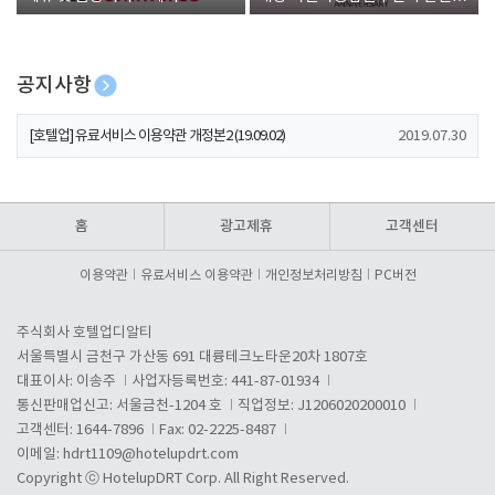
폰 증정
공지사항
[호텔업] 개인정보 처리방침 개정본1 (19.09.02)
2019.07.30
[호텔업] 유료서비스 이용약관 개정본2 (19.09.02)
2019.07.30
[호텔업] 개인정보 처리방침 개정본2 (19.09.02)
2019.07.30
홈
광고제휴
고객센터
이용약관
유료서비스 이용약관
개인정보처리방침
PC버전
주식회사 호텔업디알티
서울특별시 금천구 가산동 691 대륭테크노타운20차 1807호
대표이사: 이송주
사업자등록번호: 441-87-01934
통신판매업신고: 서울금천-1204 호
직업정보: J1206020200010
고객센터: 1644-7896
Fax: 02-2225-8487
이메일:
hdrt1109@hotelupdrt.com
Copyright ⓒ HotelupDRT Corp. All Right Reserved.