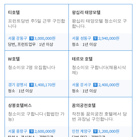
티호텔
왕십리 태양모텔
프런트당번 주5일 근무 구인합
왕십리 태양모텔 청소이모 구
니다
합니다.
서울 강동구
월
3,000,000원
서울 성동구
월
2,940,000원
당번, 프런트업무
1년 이상
청소
1년 이상
W호텔
테르모 호텔
청소이모 2명 모집합니다
청소이모 구합니다(채용시삭
제)
경기 광명시
월
3,400,170원
서울 강서구
월
2,400,000원
청소
1년 이상
청소
1년 이상
상봉호텔버스
꿈의궁전호텔
청소이모 구합니다 (합법만 가
작전동 꿈의궁전 호텔에서 당
능)
번 과장님 구인합니다.
서울 중랑구
월
2,600,000원
인천 계양구
월
3,200,000원