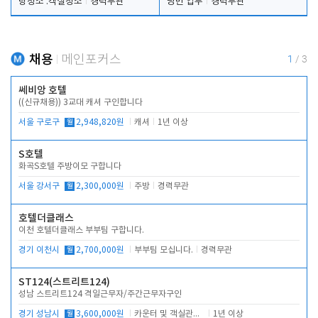
탕청소 .객실청소
경력무관
당번 업무
경력무관
채용
메인포커스
1
/
3
쎄비앙 호텔
((신규채용)) 3교대 캐셔 구인합니다
서울 구로구
월
2,948,820원
캐셔
1년 이상
S호텔
화곡S호텔 주방이모 구합니다
서울 강서구
월
2,300,000원
주방
경력무관
호텔더클래스
이천 호텔더클래스 부부팀 구합니다.
경기 이천시
월
2,700,000원
부부팀 모십니다.
경력무관
ST124(스트리트124)
성남 스트리트124 격일근무자/주간근무자구인
경기 성남시
월
3,600,000원
카운터 및 객실관리 전반
1년 이상