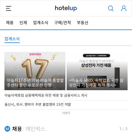
채용
인재
업계소식
구매/견적
부동산
업계소식
야놀자17주년 기념 야놀자 통합발
<야놀자 MRO, 숙박업소 위한 삼
주센터 할인 프로모션 진행
성전자 가전제품 특가 개시>
야놀자제휴점 금융혜택제공 위한 제휴 및 금융서비스 게시
울산시, 피서․행락지 주변 불법행위 19건 적발
더보기
채용
메인박스
1
/
3