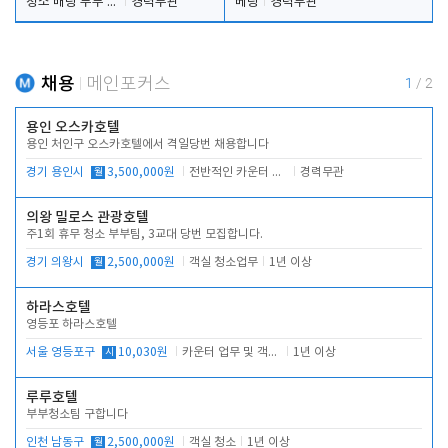
청소 배팅 부부 구합니다
경력무관
베팅
경력무관
채용
메인포커스
1
/
2
용인 오스카호텔
용인 처인구 오스카호텔에서 격일당번 채용합니다
경기 용인시
월
3,500,000원
전반적인 카운터 업무
경력무관
의왕 밀로스 관광호텔
주1회 휴무 청소 부부팀, 3교대 당번 모집합니다.
경기 의왕시
월
2,500,000원
객실 청소업무
1년 이상
하라스호텔
영등포 하라스호텔
서울 영등포구
시
10,030원
카운터 업무 및 객실관리(청소상태 확인, 객실판매)
1년 이상
루루호텔
부부청소팀 구합니다
인천 남동구
월
2,500,000원
객실 청소
1년 이상