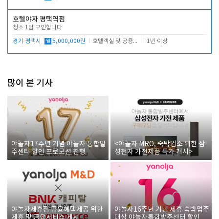
호텔야자 평택역점
청소 1팀 구인합니다
경기 평택시
월
5,000,000원
호텔객실 및 공용시설 청소 관리
1년 이상
많이 본 기사
야놀자17주년 기념 야놀자 통합발
<야놀자 MRO, 숙박업소 위한 삼
주센터 할인 프로모션 진행
성전자 가전제품 특가 개시>
야놀자제휴점 금융혜택제공 위한
야놀자16주년 기념 제휴 숙박업주
제휴 및 금융서비스 게시
대상 야놀자통합발주센터 할인쿠