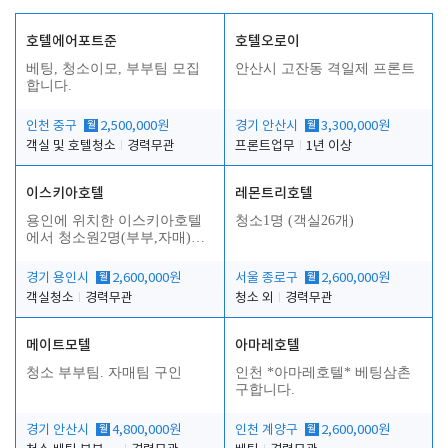
호텔에어포트준
호텔오로이
베팅, 청소이모, 부부팀 모집
안산시 고잔동 격일제 프론트
합니다.
인천 중구
월
2,500,000원
경기 안산시
월
3,300,000원
객실 및 호텔청소
경력무관
프론트업무
1년 이상
이스키아호텔
레몬트리호텔
용인에 위치한 이스키아호텔
청소1명 (객실26개)
에서 청소원2명(부부,자매)을
모집합니다..
경기 용인시
월
2,600,000원
서울 종로구
월
2,600,000원
객실청소
경력무관
청소 외
경력무관
메이트모텔
아마레호텔
청소 부부팀. 자매팀 구인
인천 *아마레호텔* 베팅삼촌
구합니다.
경기 안산시
월
4,800,000원
인천 계양구
월
2,600,000원