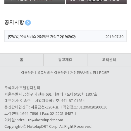
폰 증정
공지사항
[호텔업] 개인정보 처리방침 개정본1 (19.09.02)
2019.07.30
[호텔업] 유료서비스 이용약관 개정본2 (19.09.02)
2019.07.30
[호텔업] 개인정보 처리방침 개정본2 (19.09.02)
2019.07.30
홈
광고제휴
고객센터
이용약관
유료서비스 이용약관
개인정보처리방침
PC버전
주식회사 호텔업디알티
서울특별시 금천구 가산동 691 대륭테크노타운20차 1807호
대표이사: 이송주
사업자등록번호: 441-87-01934
통신판매업신고: 서울금천-1204 호
직업정보: J1206020200010
고객센터: 1644-7896
Fax: 02-2225-8487
이메일:
hdrt1109@hotelupdrt.com
Copyright ⓒ HotelupDRT Corp. All Right Reserved.