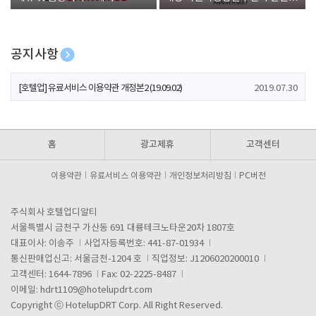
폰 증정
공지사항
[호텔업] 개인정보 처리방침 개정본1 (19.09.02)
2019.07.30
[호텔업] 유료서비스 이용약관 개정본2 (19.09.02)
2019.07.30
[호텔업] 개인정보 처리방침 개정본2 (19.09.02)
2019.07.30
홈
광고제휴
고객센터
이용약관
유료서비스 이용약관
개인정보처리방침
PC버전
주식회사 호텔업디알티
서울특별시 금천구 가산동 691 대륭테크노타운20차 1807호
대표이사: 이송주
사업자등록번호: 441-87-01934
통신판매업신고: 서울금천-1204 호
직업정보: J1206020200010
고객센터: 1644-7896
Fax: 02-2225-8487
이메일:
hdrt1109@hotelupdrt.com
Copyright ⓒ HotelupDRT Corp. All Right Reserved.