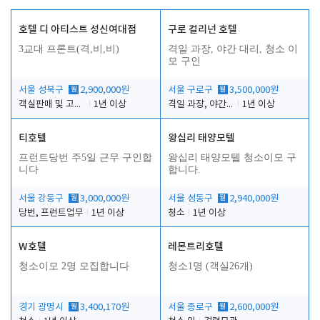
호텔 디 아티스트 성신여대점
구로 컬리넌 호텔
3교대 프론트(격,비,비)
격일 과장, 야간 대리, 청소 이
모 구인
서울 성북구
월
2,900,000원
서울 구로구
월
3,500,000원
객실판매 및 고객응대
1년 이상
격일 과장, 야간 대리, 청소 이모
1년 이상
티호텔
왕십리 태양모텔
프런트당번 주5일 근무 구인합
왕십리 태양모텔 청소이모 구
니다
합니다.
서울 강동구
월
3,000,000원
서울 성동구
월
2,940,000원
당번, 프런트업무
1년 이상
청소
1년 이상
W호텔
레몬트리호텔
청소이모 2명 모집합니다
청소1명 (객실26개)
경기 광명시
월
3,400,170원
서울 종로구
월
2,600,000원