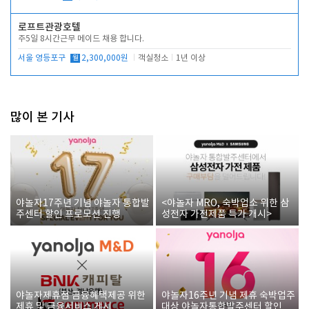
로프트관광호텔
주5일 8시간근무 메이드 채용 합니다.
서울 영등포구
월
2,300,000원
객실청소
1년 이상
많이 본 기사
야놀자17주년 기념 야놀자 통합발
<야놀자 MRO, 숙박업소 위한 삼
주센터 할인 프로모션 진행
성전자 가전제품 특가 개시>
야놀자제휴점 금융혜택제공 위한
야놀자16주년 기념 제휴 숙박업주
제휴 및 금융서비스 게시
대상 야놀자통합발주센터 할인쿠