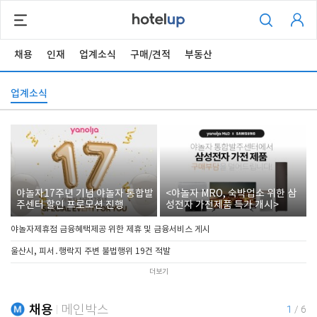
채용
인재
업계소식
구매/견적
부동산
업계소식
야놀자17주년 기념 야놀자 통합발
<야놀자 MRO, 숙박업소 위한 삼
주센터 할인 프로모션 진행
성전자 가전제품 특가 개시>
야놀자제휴점 금융혜택제공 위한 제휴 및 금융서비스 게시
울산시, 피서․행락지 주변 불법행위 19건 적발
더보기
채용
메인박스
1
/
6