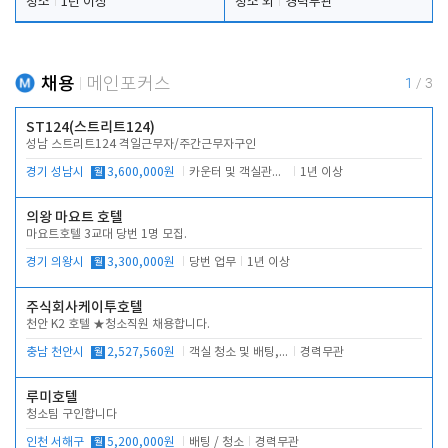
청소
1년 이상
청소 외
경력무관
채용
메인포커스
1
/
3
ST124(스트리트124)
성남 스트리트124 격일근무자/주간근무자구인
경기 성남시
월
3,600,000원
카운터 및 객실관리 전반
1년 이상
의왕 마요트 호텔
마요트호텔 3교대 당번 1명 모집.
경기 의왕시
월
3,300,000원
당번 업무
1년 이상
주식회사케이투호텔
천안 K2 호텔 ★청소직원 채용합니다.
충남 천안시
월
2,527,560원
객실 청소 및 배팅, 주변 시설 청소
경력무관
루미호텔
청소팀 구인합니다
인천 서해구
월
5,200,000원
배팅 / 청소
경력무관