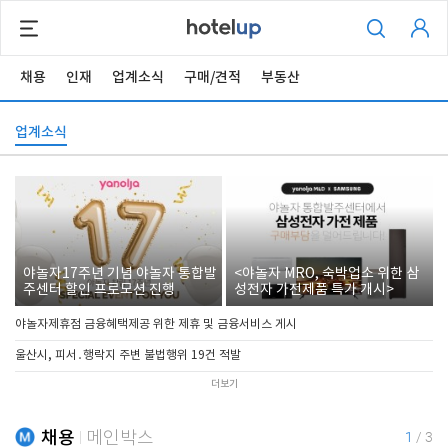
채용
인재
업계소식
구매/견적
부동산
업계소식
야놀자17주년 기념 야놀자 통합발
<야놀자 MRO, 숙박업소 위한 삼
주센터 할인 프로모션 진행
성전자 가전제품 특가 개시>
야놀자제휴점 금융혜택제공 위한 제휴 및 금융서비스 게시
울산시, 피서․행락지 주변 불법행위 19건 적발
더보기
채용
메인박스
1
/
3