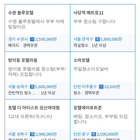
수원 블루호텔
사당역 메트로21
수원 블루호텔에서 부부 자매
부부 청소팀 구합니다
팀찾아요
경기 수원시
시
2,500,000원
서울 관악구
월
5,800,000원
메이드
경력무관
객실청소
1년 이상
방이동 호텔라움
소마호텔
방이동 호텔라움 청소팀(부부/
주말청소이모알바
자매) 모집합니다.
서울 송파구
월
5,600,000원
인천 미추홀구
시
10,030원
전반적인 청소 업무(객실청소.객실정리)
1년 이상
청소
경력무관
호텔 디 아티스트 성신여대점
호텔에어포트준
3교대 프론트(격,비,비)
베팅, 청소이모, 부부팀 모집
합니다.
서울 성북구
월
2,900,000원
인천 중구
월
2,500,000원