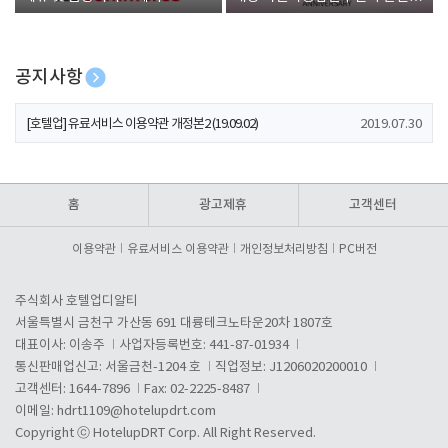
폰 증정
공지사항
[호텔업] 개인정보 처리방침 개정본1 (19.09.02)
2019.07.30
[호텔업] 유료서비스 이용약관 개정본2 (19.09.02)
2019.07.30
[호텔업] 개인정보 처리방침 개정본2 (19.09.02)
2019.07.30
홈
광고제휴
고객센터
이용약관
유료서비스 이용약관
개인정보처리방침
PC버전
주식회사 호텔업디알티
서울특별시 금천구 가산동 691 대륭테크노타운20차 1807호
대표이사: 이송주
사업자등록번호: 441-87-01934
통신판매업신고: 서울금천-1204 호
직업정보: J1206020200010
고객센터: 1644-7896
Fax: 02-2225-8487
이메일:
hdrt1109@hotelupdrt.com
Copyright ⓒ HotelupDRT Corp. All Right Reserved.