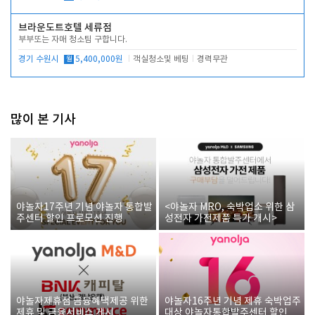
브라운도트호텔 세류점
부부또는 자매 청소팀 구합니다.
경기 수원시
월
5,400,000원
객실청소및 베팅
경력무관
많이 본 기사
야놀자17주년 기념 야놀자 통합발
<야놀자 MRO, 숙박업소 위한 삼
주센터 할인 프로모션 진행
성전자 가전제품 특가 개시>
야놀자제휴점 금융혜택제공 위한
야놀자16주년 기념 제휴 숙박업주
제휴 및 금융서비스 게시
대상 야놀자통합발주센터 할인쿠