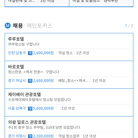
객실판매 및 고객응대
1년 이상
객실 및 호텔청소
경력무관
채용
메인포커스
1
/
2
루루호텔
부부청소팀 구합니다
인천 남동구
월
2,600,000원
객실 청소
1년 이상
바로호텔
청소한분..<캐셔 한분>.. 구합니다.
경기 하남시
월
2,600,000원
베팅.,청소<<캐셔 모셔봅니다.
1년 이상
제이베이 관광호텔
수유제이베이호텔에서 청소팀 모집합니다
서울 강북구
월
5,600,000원
1년 이상
의왕 밀로스 관광호텔
주1회 휴무 청소 부부팀, 3교대 당번 모집합니다.
경기 의왕시
월
2,500,000원
객실 청소업무
1년 이상