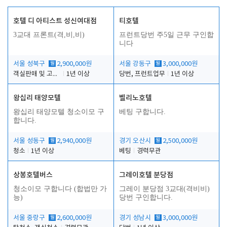
호텔 디 아티스트 성신여대점
티호텔
3교대 프론트(격,비,비)
프런트당번 주5일 근무 구인합
니다
서울 성북구
월
2,900,000원
서울 강동구
월
3,000,000원
객실판매 및 고객응대
1년 이상
당번, 프런트업무
1년 이상
왕십리 태양모텔
벨리노호텔
왕십리 태양모텔 청소이모 구
베팅 구합니다.
합니다.
서울 성동구
월
2,940,000원
경기 오산시
월
2,500,000원
청소
1년 이상
베팅
경력무관
상봉호텔버스
그레이호텔 분당점
청소이모 구합니다 (합법만 가
그레이 분당점 3교대(격비비)
능)
당번 구인합니다.
서울 중랑구
월
2,600,000원
경기 성남시
월
3,000,000원