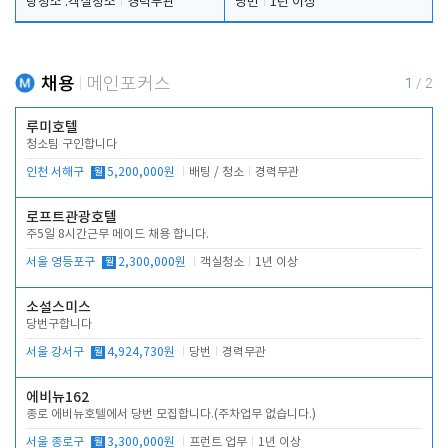
탕청소 .객실청소
경력무관
당번
1년 이상
채용
메인포커스
1
/
2
루미호텔
청소팀 구인합니다
인천 서해구
월
5,200,000원
배팅 / 청소
경력무관
로프트관광호텔
주5일 8시간근무 메이드 채용 합니다.
서울 영등포구
월
2,300,000원
객실청소
1년 이상
소설스미스
당번구합니다
서울 강서구
월
4,924,730원
당번
경력무관
에비뉴162
종로 에비뉴호텔에서 당번 모집합니다.(주차업무 없습니다.)
서울 종로구
월
3,300,000원
프런트 업무
1년 이상