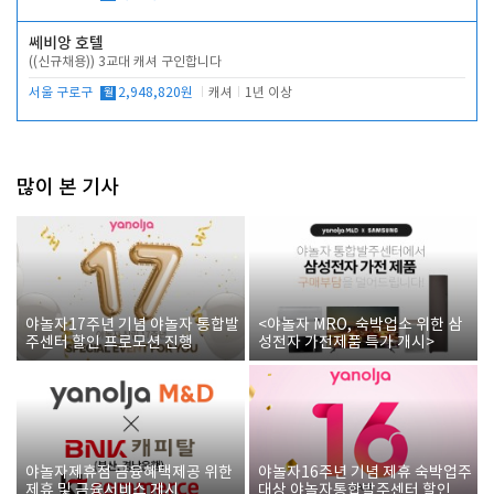
쎄비앙 호텔
((신규채용)) 3교대 캐셔 구인합니다
서울 구로구
월
2,948,820원
캐셔
1년 이상
많이 본 기사
야놀자17주년 기념 야놀자 통합발
<야놀자 MRO, 숙박업소 위한 삼
주센터 할인 프로모션 진행
성전자 가전제품 특가 개시>
야놀자제휴점 금융혜택제공 위한
야놀자16주년 기념 제휴 숙박업주
제휴 및 금융서비스 게시
대상 야놀자통합발주센터 할인쿠