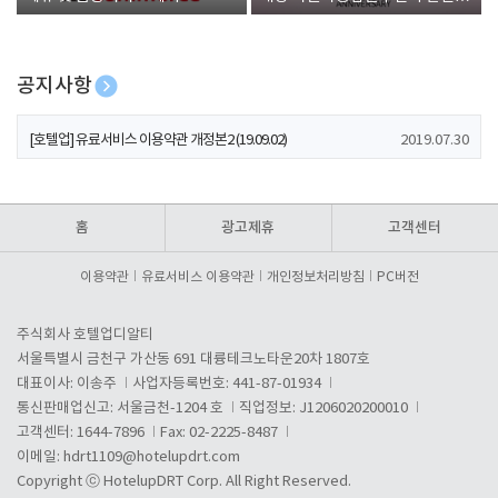
폰 증정
공지사항
[호텔업] 개인정보 처리방침 개정본1 (19.09.02)
2019.07.30
[호텔업] 유료서비스 이용약관 개정본2 (19.09.02)
2019.07.30
[호텔업] 개인정보 처리방침 개정본2 (19.09.02)
2019.07.30
홈
광고제휴
고객센터
이용약관
유료서비스 이용약관
개인정보처리방침
PC버전
주식회사 호텔업디알티
서울특별시 금천구 가산동 691 대륭테크노타운20차 1807호
대표이사: 이송주
사업자등록번호: 441-87-01934
통신판매업신고: 서울금천-1204 호
직업정보: J1206020200010
고객센터: 1644-7896
Fax: 02-2225-8487
이메일:
hdrt1109@hotelupdrt.com
Copyright ⓒ HotelupDRT Corp. All Right Reserved.