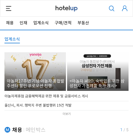
채용
인재
업계소식
구매/견적
부동산
업계소식
야놀자17주년 기념 야놀자 통합발
<야놀자 MRO, 숙박업소 위한 삼
주센터 할인 프로모션 진행
성전자 가전제품 특가 개시>
야놀자제휴점 금융혜택제공 위한 제휴 및 금융서비스 게시
울산시, 피서․행락지 주변 불법행위 19건 적발
더보기
채용
메인박스
1
/
5