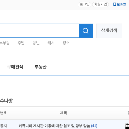
로그인
회원가입
모바일
로고
상세검색
부부팀
주말
당번
캐셔
청소
구매견적
부동산
수다방
번호
제목
공지
커뮤니티 게시판 이용에 대한 협조 및 당부 말씀
(41)