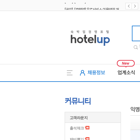
[공지] [호텔업] 유료서비스 이용약관 개정본2 (19.09.02)
[공지] [호텔업] 개인정보 처리방침 개정본2 (19.09.02)
호텔업
채용정보
업계소식
커뮤니티
익명
고객라운지
출석체크
제비뽑기