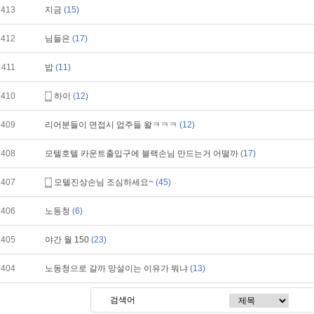
413
지금
(15)
412
님들은
(17)
411
밥
(11)
410
하이
(12)
409
리어분들이 면접시 업주들 왈ㅋㅋㅋ
(12)
408
모텔호텔 카운트출입구에 블랙손님 만드는거 어떨까
(17)
407
모텔진상손님 조심하세요~
(45)
406
노동청
(6)
405
야간 월 150
(23)
404
노동청으로 갈까 망설이는 이유가 뭐냐
(13)