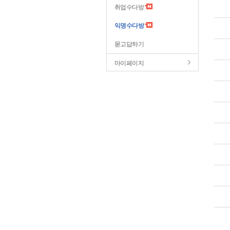
취업수다방
익명수다방
묻고답하기
마이페이지