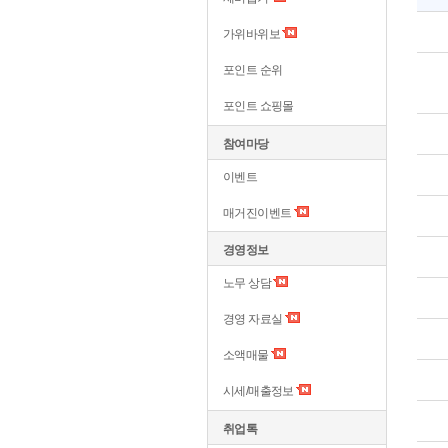
가위바위보
포인트 순위
포인트 쇼핑몰
참여마당
이벤트
매거진이벤트
경영정보
노무 상담
경영 자료실
소액매물
시세/매출정보
취업톡