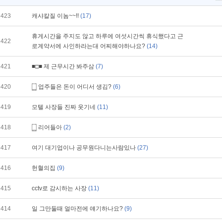
423
캐샤칼질 이놈~~!!
(17)
휴게시간을 주지도 않고 하루에 여섯시간씩 휴식했다고 근
422
로계약서에 사인하라는대 어찌해야하나요?
(14)
421
■□■ 제 근무시간 봐주삼
(7)
420
업주들은 돈이 어디서 생김?
(6)
419
모텔 사장들 진짜 웃기네
(11)
418
리어들아
(2)
417
여기 대기업이나 공무원다니는사람있나
(27)
416
헌혈의집
(9)
415
cctv로 감시하는 사장
(11)
414
일 그만둘때 얼마전에 얘기하나요?
(9)