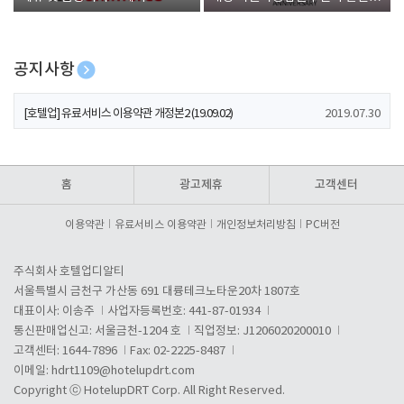
폰 증정
공지사항
[호텔업] 개인정보 처리방침 개정본1 (19.09.02)
2019.07.30
[호텔업] 유료서비스 이용약관 개정본2 (19.09.02)
2019.07.30
[호텔업] 개인정보 처리방침 개정본2 (19.09.02)
2019.07.30
홈
광고제휴
고객센터
이용약관
유료서비스 이용약관
개인정보처리방침
PC버전
주식회사 호텔업디알티
서울특별시 금천구 가산동 691 대륭테크노타운20차 1807호
대표이사: 이송주
사업자등록번호: 441-87-01934
통신판매업신고: 서울금천-1204 호
직업정보: J1206020200010
고객센터: 1644-7896
Fax: 02-2225-8487
이메일:
hdrt1109@hotelupdrt.com
Copyright ⓒ HotelupDRT Corp. All Right Reserved.