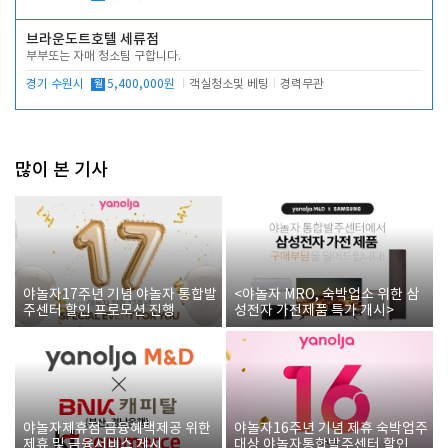
브라운도트호텔 세류점
부부또는 자매 청소팀 구합니다.
경기 수원시
월
5,400,000원
객실청소및 베팅
경력무관
많이 본 기사
야놀자17주년 기념 야놀자 통합발
<야놀자 MRO, 숙박업소 위한 삼
주센터 할인 프로모션 진행
성전자 가전제품 특가 개시>
야놀자제휴점 금융혜택제공 위한
야놀자16주년 기념 제휴 숙박업주
제휴 및 금융서비스 게시
대상 야놀자통합발주센터 할인쿠