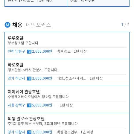
전반적인 청소 업무(객실청소.객실정리)
1년 이상
청소
경력무관
채용
메인포커스
1
/
2
루루호텔
부부청소팀 구합니다
인천 남동구
월
2,600,000원
객실 청소
1년 이상
바로호텔
청소한분..<캐셔 한분>.. 구합니다.
경기 하남시
월
2,600,000원
베팅.,청소<<캐셔 모셔봅니다.
1년 이상
제이베이 관광호텔
수유제이베이호텔에서 청소팀 모집합니다
서울 강북구
월
5,600,000원
1년 이상
의왕 밀로스 관광호텔
주1회 휴무 청소 부부팀, 3교대 당번 모집합니다.
경기 의왕시
월
2,500,000원
객실 청소업무
1년 이상