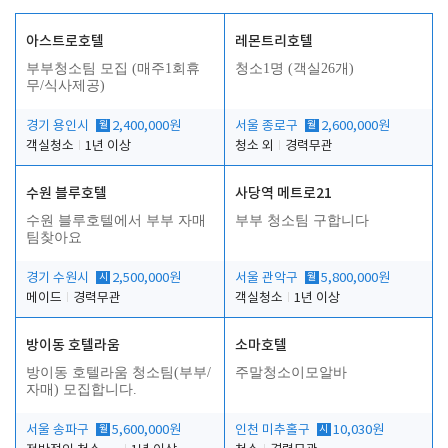
아스트로호텔
레몬트리호텔
부부청소팀 모집 (매주1회휴
청소1명 (객실26개)
무/식사제공)
경기 용인시
월
2,400,000원
서울 종로구
월
2,600,000원
객실청소
1년 이상
청소 외
경력무관
수원 블루호텔
사당역 메트로21
수원 블루호텔에서 부부 자매
부부 청소팀 구합니다
팀찾아요
경기 수원시
시
2,500,000원
서울 관악구
월
5,800,000원
메이드
경력무관
객실청소
1년 이상
방이동 호텔라움
소마호텔
방이동 호텔라움 청소팀(부부/
주말청소이모알바
자매) 모집합니다.
서울 송파구
월
5,600,000원
인천 미추홀구
시
10,030원