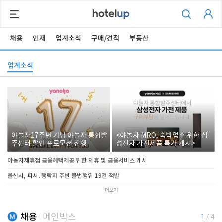
채용
인재
업계소식
구매/견적
부동산
업계소식
야놀자17주년 기념 야놀자 통합발
<야놀자 MRO, 숙박업소 위한 삼
주센터 할인 프로모션 진행
성전자 가전제품 특가 개시>
야놀자제휴점 금융혜택제공 위한 제휴 및 금융서비스 게시
울산시, 피서․행락지 주변 불법행위 19건 적발
더보기
채용
메인박스
1
/
4