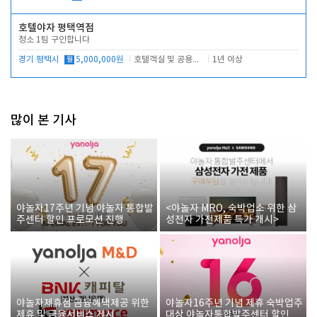
호텔야자 평택역점
청소 1팀 구인합니다
경기 평택시
월
5,000,000원
호텔객실 및 공용시설 청소 관리
1년 이상
많이 본 기사
야놀자17주년 기념 야놀자 통합발
<야놀자 MRO, 숙박업소 위한 삼
주센터 할인 프로모션 진행
성전자 가전제품 특가 개시>
야놀자제휴점 금융혜택제공 위한
야놀자16주년 기념 제휴 숙박업주
제휴 및 금융서비스 게시
대상 야놀자통합발주센터 할인쿠