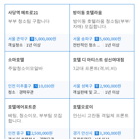
사당역 메트로21
방이동 호텔라움
부부 청소팀 구합니다
방이동 호텔라움 청소팀(부부/
자매) 모집합니다.
서울 관악구
월
5,800,000원
서울 송파구
월
5,600,000원
객실청소
1년 이상
전반적인 청소 업무(객실청소.객실정리)
1년 이상
소마호텔
호텔 디 아티스트 성신여대점
주말청소이모알바
3교대 프론트(격,비,비)
인천 미추홀구
시
10,030원
서울 성북구
월
2,900,000원
청소
경력무관
객실판매 및 고객응대
1년 이상
호텔에어포트준
호텔오로이
베팅, 청소이모, 부부팀 모집
안산시 고잔동 격일제 프론트
합니다.
인천 중구
월
2,500,000원
경기 안산시
월
3,300,000원