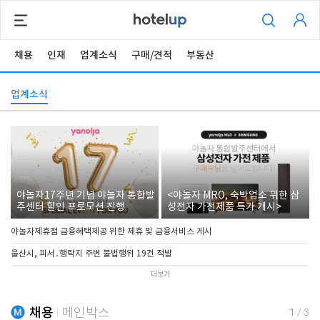
채용
인재
업계소식
구매/견적
부동산
업계소식
야놀자17주년 기념 야놀자 통합발
<야놀자 MRO, 숙박업소 위한 삼
주센터 할인 프로모션 진행
성전자 가전제품 특가 개시>
야놀자제휴점 금융혜택제공 위한 제휴 및 금융서비스 게시
울산시, 피서․행락지 주변 불법행위 19건 적발
더보기
채용
메인박스
1
/
3