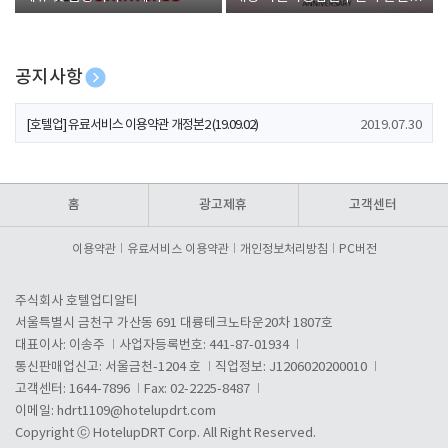
폰 증정
공지사항
[호텔업] 개인정보 처리방침 개정본1 (19.09.02)
2019.07.30
[호텔업] 유료서비스 이용약관 개정본2 (19.09.02)
2019.07.30
[호텔업] 개인정보 처리방침 개정본2 (19.09.02)
2019.07.30
홈
광고제휴
고객센터
이용약관
유료서비스 이용약관
개인정보처리방침
PC버전
주식회사 호텔업디알티
서울특별시 금천구 가산동 691 대륭테크노타운20차 1807호
대표이사: 이송주
사업자등록번호: 441-87-01934
통신판매업신고: 서울금천-1204 호
직업정보: J1206020200010
고객센터: 1644-7896
Fax: 02-2225-8487
이메일:
hdrt1109@hotelupdrt.com
Copyright ⓒ HotelupDRT Corp. All Right Reserved.