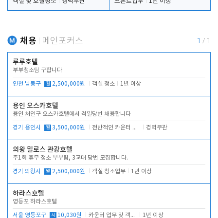
객실 및 호텔청소
경력무관
프론트업무
1년 이상
채용
메인포커스
1
/
1
루루호텔
부부청소팀 구합니다
인천 남동구
월
2,500,000원
객실 청소
1년 이상
용인 오스카호텔
용인 처인구 오스카호텔에서 격일당번 채용합니다
경기 용인시
월
3,500,000원
전반적인 카운터 업무
경력무관
의왕 밀로스 관광호텔
주1회 휴무 청소 부부팀, 3교대 당번 모집합니다.
경기 의왕시
월
2,500,000원
객실 청소업무
1년 이상
하라스호텔
영등포 하라스호텔
서울 영등포구
시
10,030원
카운터 업무 및 객실관리(청소상태 확인, 객실판매)
1년 이상