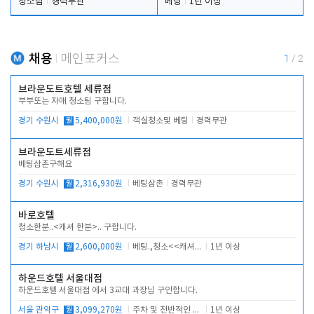
청소팀
경력무관
베팅
1년 이상
채용
메인포커스
1
/
2
브라운도트호텔 세류점
부부또는 자매 청소팀 구합니다.
경기 수원시
월
5,400,000원
객실청소및 베팅
경력무관
브라운도트세류점
베팅삼촌구해요
경기 수원시
월
2,316,930원
베팅삼촌
경력무관
바로호텔
청소한분..<캐셔 한분>.. 구합니다.
경기 하남시
월
2,600,000원
베팅.,청소<<캐셔 모셔봅니다.
1년 이상
하운드호텔 서울대점
하운드호텔 서울대점 에서 3교대 과장님 구인합니다.
서울 관악구
월
3,099,270원
주차 및 전반적인 당번업무
1년 이상