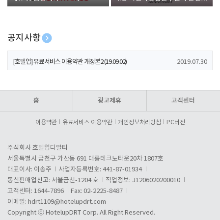
폰 증정
공지사항
[호텔업] 개인정보 처리방침 개정본1 (19.09.02)
2019.07.30
[호텔업] 유료서비스 이용약관 개정본2 (19.09.02)
2019.07.30
[호텔업] 개인정보 처리방침 개정본2 (19.09.02)
2019.07.30
홈
광고제휴
고객센터
이용약관
유료서비스 이용약관
개인정보처리방침
PC버전
주식회사 호텔업디알티
서울특별시 금천구 가산동 691 대륭테크노타운20차 1807호
대표이사: 이송주
사업자등록번호: 441-87-01934
통신판매업신고: 서울금천-1204 호
직업정보: J1206020200010
고객센터: 1644-7896
Fax: 02-2225-8487
이메일:
hdrt1109@hotelupdrt.com
Copyright ⓒ HotelupDRT Corp. All Right Reserved.