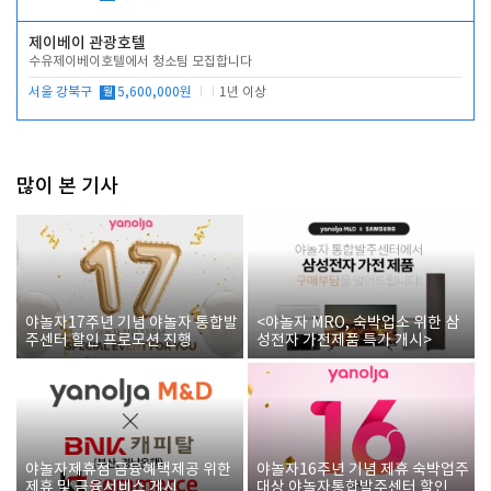
제이베이 관광호텔
수유제이베이호텔에서 청소팀 모집합니다
서울 강북구
월
5,600,000원
1년 이상
많이 본 기사
야놀자17주년 기념 야놀자 통합발
<야놀자 MRO, 숙박업소 위한 삼
주센터 할인 프로모션 진행
성전자 가전제품 특가 개시>
야놀자제휴점 금융혜택제공 위한
야놀자16주년 기념 제휴 숙박업주
제휴 및 금융서비스 게시
대상 야놀자통합발주센터 할인쿠