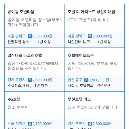
방이동 호텔라움
호텔 디 아티스트 성신여대점
방이동 호텔라움 청소팀(부부/
3교대 프론트(격,비,비)
자매) 모집합니다.
서울 송파구
월
5,600,000원
서울 성북구
월
2,900,000원
전반적인 청소 업무(객실청소.객실정리)
1년 이상
객실판매 및 고객응대
1년 이상
일산대화 라트리호텔
호텔에어포트준
일산 대화역 라트리호텔에서
베팅, 청소이모, 부부팀 모집
청소팀을 구인합니다.
합니다.
경기 고양시
시
2,600,000원
인천 중구
월
2,500,000원
객실청소,베팅 ,
1년 이하
객실 및 호텔청소
경력무관
RG호텔
부천호텔 키노
청소 부부팀
급구 청소이모 1명 구합니다.
서울 성북구
월
2,700,000원
경기 부천시
월
2,800,000원