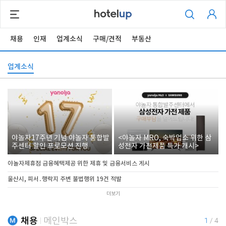
채용
인재
업계소식
구매/견적
부동산
업계소식
야놀자17주년 기념 야놀자 통합발
<야놀자 MRO, 숙박업소 위한 삼
주센터 할인 프로모션 진행
성전자 가전제품 특가 개시>
야놀자제휴점 금융혜택제공 위한 제휴 및 금융서비스 게시
울산시, 피서․행락지 주변 불법행위 19건 적발
더보기
채용
메인박스
1
/
4