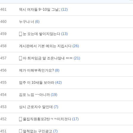
461
역시 여자들 9~10일 그날;;
(12)
460
누구냐 너
(6)
459
눈 오는데 쌓이지않는다
(13)
458
게시판에서 기본 예의는 지킵시다
(26)
457
아 최저임금 말 조온나많내 ㅉㅉ
(21)
456
제가 이해부족인가요?
(8)
455
업주 이 10새들 보아라
(42)
454
김포 느낌 ~~아니까
(19)
453
상시 근로자수 말인데
(7)
452
울집직원횡포2탄ㅋㅋ미치것다
(17)
451
얼척없는 구인광고
(7)