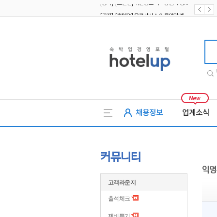
[공지] [호텔업] 유료서비스 이용약관 개정본2 (19.09.02)
[공지] [호텔업] 개인정보 처리방침 개정본2 (19.09.02)
호텔업
채용정보
업계소식
커뮤니티
익명
고객라운지
출석체크
제비뽑기