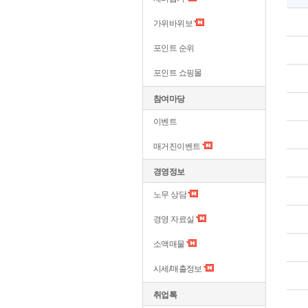
가위바위보
포인트 순위
포인트 쇼핑몰
참여마당
이벤트
매거진이벤트
경영정보
노무 상담
경영 자료실
소액매물
시세/매출정보
취업톡