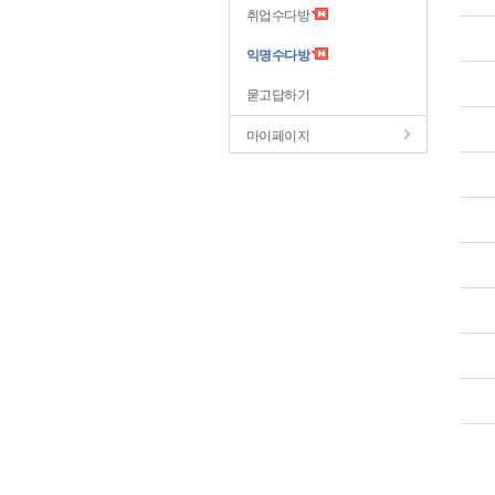
취업수다방
익명수다방
묻고답하기
마이페이지