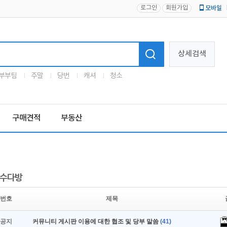
로그인
회원가입
모바일
로고
상세검색
부부팀
주말
당번
캐셔
청소
구매견적
부동산
수다방
번호
제목
공지
커뮤니티 게시판 이용에 대한 협조 및 당부 말씀
(41)