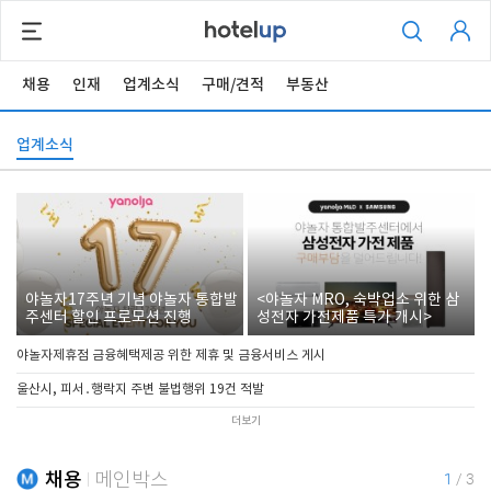
채용
인재
업계소식
구매/견적
부동산
업계소식
야놀자17주년 기념 야놀자 통합발
<야놀자 MRO, 숙박업소 위한 삼
주센터 할인 프로모션 진행
성전자 가전제품 특가 개시>
야놀자제휴점 금융혜택제공 위한 제휴 및 금융서비스 게시
울산시, 피서․행락지 주변 불법행위 19건 적발
더보기
채용
메인박스
1
/
3