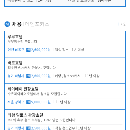
객실판매 및 고객응대
1년 이상
객실 및 호텔청소
경력무관
채용
메인포커스
1
/
2
루루호텔
부부청소팀 구합니다
인천 남동구
월
2,600,000원
객실 청소
1년 이상
바로호텔
청소한분..<캐셔 한분>.. 구합니다.
경기 하남시
월
2,600,000원
베팅.,청소<<캐셔 모셔봅니다.
1년 이상
제이베이 관광호텔
수유제이베이호텔에서 청소팀 모집합니다
서울 강북구
월
5,600,000원
1년 이상
의왕 밀로스 관광호텔
주1회 휴무 청소 부부팀, 3교대 당번 모집합니다.
경기 의왕시
월
2,500,000원
객실 청소업무
1년 이상