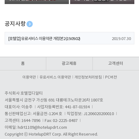
폰 증정
공지사항
[호텔업] 개인정보 처리방침 개정본1 (19.09.02)
2019.07.30
[호텔업] 유료서비스 이용약관 개정본2 (19.09.02)
2019.07.30
[호텔업] 개인정보 처리방침 개정본2 (19.09.02)
2019.07.30
홈
광고제휴
고객센터
이용약관
유료서비스 이용약관
개인정보처리방침
PC버전
주식회사 호텔업디알티
서울특별시 금천구 가산동 691 대륭테크노타운20차 1807호
대표이사: 이송주
사업자등록번호: 441-87-01934
통신판매업신고: 서울금천-1204 호
직업정보: J1206020200010
고객센터: 1644-7896
Fax: 02-2225-8487
이메일:
hdrt1109@hotelupdrt.com
Copyright ⓒ HotelupDRT Corp. All Right Reserved.