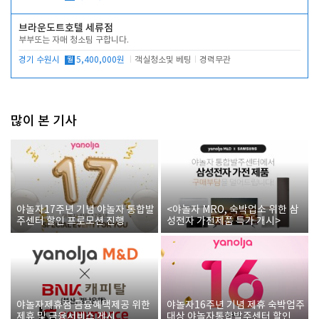
브라운도트호텔 세류점
부부또는 자매 청소팀 구합니다.
경기 수원시
월
5,400,000원
객실청소및 베팅
경력무관
많이 본 기사
야놀자17주년 기념 야놀자 통합발
<야놀자 MRO, 숙박업소 위한 삼
주센터 할인 프로모션 진행
성전자 가전제품 특가 개시>
야놀자제휴점 금융혜택제공 위한
야놀자16주년 기념 제휴 숙박업주
제휴 및 금융서비스 게시
대상 야놀자통합발주센터 할인쿠