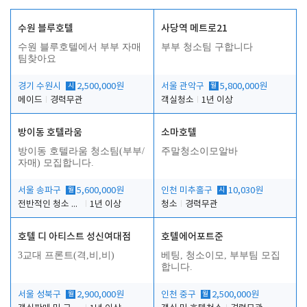
수원 블루호텔
사당역 메트로21
수원 블루호텔에서 부부 자매
부부 청소팀 구합니다
팀찾아요
경기 수원시
시
2,500,000원
서울 관악구
월
5,800,000원
메이드
경력무관
객실청소
1년 이상
방이동 호텔라움
소마호텔
방이동 호텔라움 청소팀(부부/
주말청소이모알바
자매) 모집합니다.
서울 송파구
월
5,600,000원
인천 미추홀구
시
10,030원
전반적인 청소 업무(객실청소.객실정리)
1년 이상
청소
경력무관
호텔 디 아티스트 성신여대점
호텔에어포트준
3교대 프론트(격,비,비)
베팅, 청소이모, 부부팀 모집
합니다.
서울 성북구
월
2,900,000원
인천 중구
월
2,500,000원