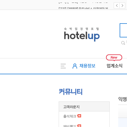
[공지] [호텔업] 유료서비스 이용약관 개정본2 (19.09.02)
[공지] [호텔업] 개인정보 처리방침 개정본2 (19.09.02)
호텔업
채용정보
업계소식
커뮤니티
익명
고객라운지
출석체크
제비뽑기