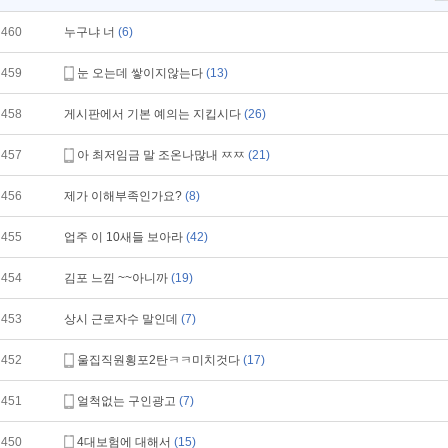
460
누구냐 너
(6)
459
눈 오는데 쌓이지않는다
(13)
458
게시판에서 기본 예의는 지킵시다
(26)
457
아 최저임금 말 조온나많내 ㅉㅉ
(21)
456
제가 이해부족인가요?
(8)
455
업주 이 10새들 보아라
(42)
454
김포 느낌 ~~아니까
(19)
453
상시 근로자수 말인데
(7)
452
울집직원횡포2탄ㅋㅋ미치것다
(17)
451
얼척없는 구인광고
(7)
450
4대보험에 대해서
(15)