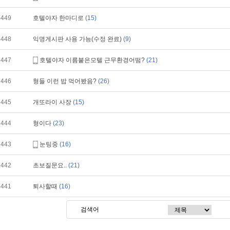
449
호텔야자 한마디로
(15)
448
익명게시판 사용 가능(수정 완료)
(9)
447
호텔야자 이름붙은모텔 근무환경어떰?
(21)
446
형들 이런 밥 먹어봤음?
(26)
445
개또라이 사장
(15)
444
형이다
(23)
443
눈팅중
(16)
442
초보질문요..
(21)
441
퇴사할때
(16)