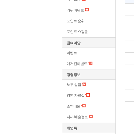
가위바위보
포인트 순위
포인트 쇼핑몰
참여마당
이벤트
매거진이벤트
경영정보
노무 상담
경영 자료실
소액매물
시세/매출정보
취업톡