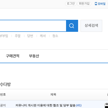
로그인
회원가입
모바일
로고
상세검색
부부팀
주말
당번
캐셔
청소
구매견적
부동산
수다방
번호
제목
공지
커뮤니티 게시판 이용에 대한 협조 및 당부 말씀
(41)