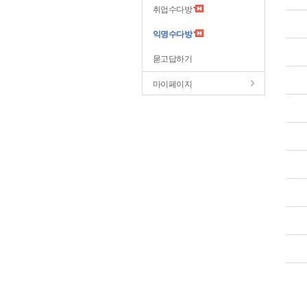
취업수다방
익명수다방
묻고답하기
마이페이지