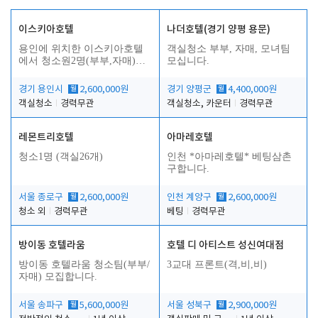
이스키아호텔
나더호텔(경기 양평 용문)
용인에 위치한 이스키아호텔
객실청소 부부, 자매, 모녀팀
에서 청소원2명(부부,자매)을
모십니다.
모집합니다..
경기 용인시
월
2,600,000원
경기 양평군
월
4,400,000원
객실청소
경력무관
객실청소, 카운터
경력무관
레몬트리호텔
아마레호텔
청소1명 (객실26개)
인천 *아마레호텔* 베팅삼촌
구합니다.
서울 종로구
월
2,600,000원
인천 계양구
월
2,600,000원
청소 외
경력무관
베팅
경력무관
방이동 호텔라움
호텔 디 아티스트 성신여대점
방이동 호텔라움 청소팀(부부/
3교대 프론트(격,비,비)
자매) 모집합니다.
서울 송파구
월
5,600,000원
서울 성북구
월
2,900,000원