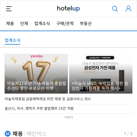
채용
인재
업계소식
구매/견적
부동산
업계소식
야놀자17주년 기념 야놀자 통합발
<야놀자 MRO, 숙박업소 위한 삼
주센터 할인 프로모션 진행
성전자 가전제품 특가 개시>
야놀자제휴점 금융혜택제공 위한 제휴 및 금융서비스 게시
울산시, 피서․행락지 주변 불법행위 19건 적발
더보기
채용
메인박스
1
/
3