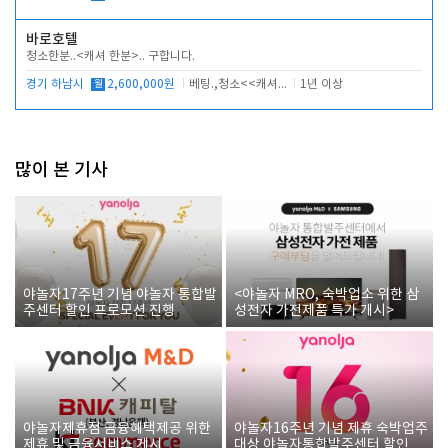
바로호텔
청소한분..<캐셔 한분>.. 구합니다.
경기 하남시
월
2,600,000원
베팅.,청소<<캐셔 모셔봅니다.
1년 이상
많이 본 기사
야놀자17주년 기념 야놀자 통합발
<야놀자 MRO, 숙박업소 위한 삼
주센터 할인 프로모션 진행
성전자 가전제품 특가 개시>
야놀자제휴점 금융혜택제공 위한
야놀자16주년 기념 제휴 숙박업주
제휴 및 금융서비스 게시
대상 야놀자통합발주센터 할인쿠