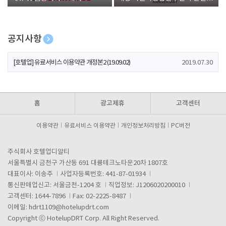
폰 증정
공지사항
[호텔업] 개인정보 처리방침 개정본1 (19.09.02)
2019.07.30
[호텔업] 유료서비스 이용약관 개정본2 (19.09.02)
2019.07.30
[호텔업] 개인정보 처리방침 개정본2 (19.09.02)
2019.07.30
홈
광고제휴
고객센터
이용약관
유료서비스 이용약관
개인정보처리방침
PC버전
주식회사 호텔업디알티
서울특별시 금천구 가산동 691 대륭테크노타운20차 1807호
대표이사: 이송주
사업자등록번호: 441-87-01934
통신판매업신고: 서울금천-1204 호
직업정보: J1206020200010
고객센터: 1644-7896
Fax: 02-2225-8487
이메일:
hdrt1109@hotelupdrt.com
Copyright ⓒ HotelupDRT Corp. All Right Reserved.