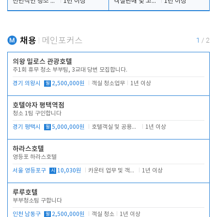
전반적인 청소 업무(객실청소.객실정리)
1년 이상
객실판매 및 고객응대
1년 이상
채용
메인포커스
1
/
2
의왕 밀로스 관광호텔
주1회 휴무 청소 부부팀, 3교대 당번 모집합니다.
경기 의왕시
월
2,500,000원
객실 청소업무
1년 이상
호텔야자 평택역점
청소 1팀 구인합니다
경기 평택시
월
5,000,000원
호텔객실 및 공용시설 청소 관리
1년 이상
하라스호텔
영등포 하라스호텔
서울 영등포구
시
10,030원
카운터 업무 및 객실관리(청소상태 확인, 객실판매)
1년 이상
루루호텔
부부청소팀 구합니다
인천 남동구
월
2,500,000원
객실 청소
1년 이상