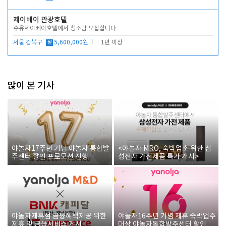
제이베이 관광호텔
수유제이베이호텔에서 청소팀 모집합니다
서울 강북구
월
5,600,000원
1년 이상
많이 본 기사
야놀자17주년 기념 야놀자 통합발
<야놀자 MRO, 숙박업소 위한 삼
주센터 할인 프로모션 진행
성전자 가전제품 특가 개시>
야놀자제휴점 금융혜택제공 위한
야놀자16주년 기념 제휴 숙박업주
제휴 및 금융서비스 게시
대상 야놀자통합발주센터 할인쿠