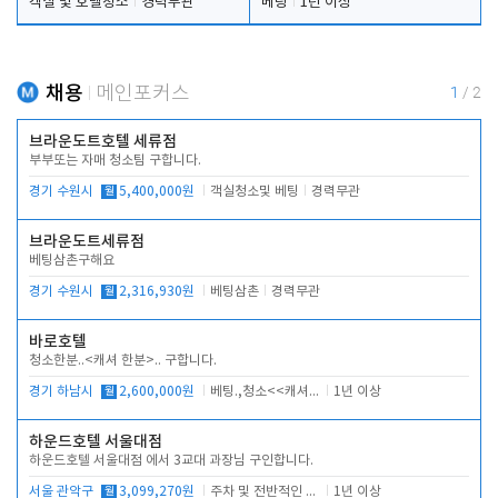
객실 및 호텔청소
경력무관
베팅
1년 이상
채용
메인포커스
1
/
2
브라운도트호텔 세류점
부부또는 자매 청소팀 구합니다.
경기 수원시
월
5,400,000원
객실청소및 베팅
경력무관
브라운도트세류점
베팅삼촌구해요
경기 수원시
월
2,316,930원
베팅삼촌
경력무관
바로호텔
청소한분..<캐셔 한분>.. 구합니다.
경기 하남시
월
2,600,000원
베팅.,청소<<캐셔 모셔봅니다.
1년 이상
하운드호텔 서울대점
하운드호텔 서울대점 에서 3교대 과장님 구인합니다.
서울 관악구
월
3,099,270원
주차 및 전반적인 당번업무
1년 이상