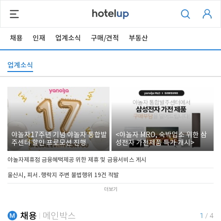
채용
인재
업계소식
구매/견적
부동산
업계소식
야놀자17주년 기념 야놀자 통합발
<야놀자 MRO, 숙박업소 위한 삼
주센터 할인 프로모션 진행
성전자 가전제품 특가 개시>
야놀자제휴점 금융혜택제공 위한 제휴 및 금융서비스 게시
울산시, 피서․행락지 주변 불법행위 19건 적발
더보기
채용
메인박스
1
/
4