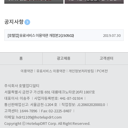
폰 증정
공지사항
[호텔업] 개인정보 처리방침 개정본1 (19.09.02)
2019.07.30
[호텔업] 유료서비스 이용약관 개정본2 (19.09.02)
2019.07.30
[호텔업] 개인정보 처리방침 개정본2 (19.09.02)
2019.07.30
홈
광고제휴
고객센터
이용약관
유료서비스 이용약관
개인정보처리방침
PC버전
주식회사 호텔업디알티
서울특별시 금천구 가산동 691 대륭테크노타운20차 1807호
대표이사: 이송주
사업자등록번호: 441-87-01934
통신판매업신고: 서울금천-1204 호
직업정보: J1206020200010
고객센터: 1644-7896
Fax: 02-2225-8487
이메일:
hdrt1109@hotelupdrt.com
Copyright ⓒ HotelupDRT Corp. All Right Reserved.