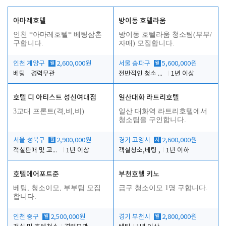
아마레호텔
방이동 호텔라움
인천 *아마레호텔* 베팅삼촌
방이동 호텔라움 청소팀(부부/
구합니다.
자매) 모집합니다.
인천 계양구
월
2,600,000원
서울 송파구
월
5,600,000원
베팅
경력무관
전반적인 청소 업무(객실청소.객실정리)
1년 이상
호텔 디 아티스트 성신여대점
일산대화 라트리호텔
3교대 프론트(격,비,비)
일산 대화역 라트리호텔에서
청소팀을 구인합니다.
서울 성북구
월
2,900,000원
경기 고양시
시
2,600,000원
객실판매 및 고객응대
1년 이상
객실청소,베팅 ,
1년 이하
호텔에어포트준
부천호텔 키노
베팅, 청소이모, 부부팀 모집
급구 청소이모 1명 구합니다.
합니다.
인천 중구
월
2,500,000원
경기 부천시
월
2,800,000원