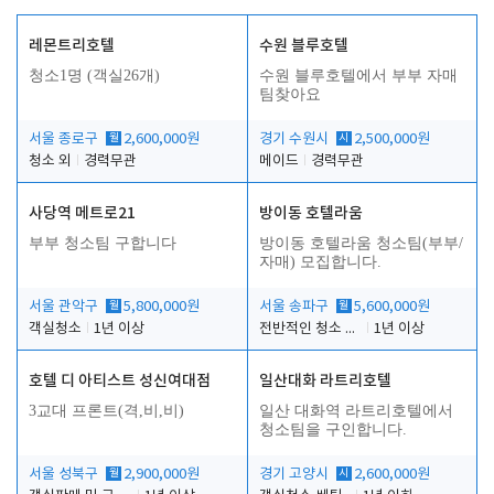
레몬트리호텔
수원 블루호텔
청소1명 (객실26개)
수원 블루호텔에서 부부 자매
팀찾아요
서울 종로구
월
2,600,000원
경기 수원시
시
2,500,000원
청소 외
경력무관
메이드
경력무관
사당역 메트로21
방이동 호텔라움
부부 청소팀 구합니다
방이동 호텔라움 청소팀(부부/
자매) 모집합니다.
서울 관악구
월
5,800,000원
서울 송파구
월
5,600,000원
객실청소
1년 이상
전반적인 청소 업무(객실청소.객실정리)
1년 이상
호텔 디 아티스트 성신여대점
일산대화 라트리호텔
3교대 프론트(격,비,비)
일산 대화역 라트리호텔에서
청소팀을 구인합니다.
서울 성북구
월
2,900,000원
경기 고양시
시
2,600,000원