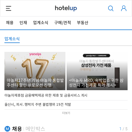
채용
인재
업계소식
구매/견적
부동산
업계소식
야놀자17주년 기념 야놀자 통합발
<야놀자 MRO, 숙박업소 위한 삼
주센터 할인 프로모션 진행
성전자 가전제품 특가 개시>
야놀자제휴점 금융혜택제공 위한 제휴 및 금융서비스 게시
울산시, 피서․행락지 주변 불법행위 19건 적발
더보기
채용
메인박스
1
/
5