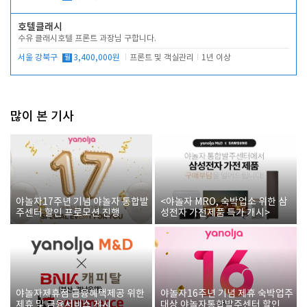
호텔클래시
수유 클래시호텔 프론트 과장님 구합니다.
서울 강북구
월
3,400,000원
프론트 및 객실관리
1년 이상
많이 본 기사
야놀자17주년 기념 야놀자 통합발
<야놀자 MRO, 숙박업소 위한 삼
주센터 할인 프로모션 진행
성전자 가전제품 특가 개시>
야놀자제휴점 금융혜택제공 위한
야놀자16주년 기념 제휴 숙박업주
제휴 및 금융서비스 게시
대상 야놀자통합발주센터 할인쿠