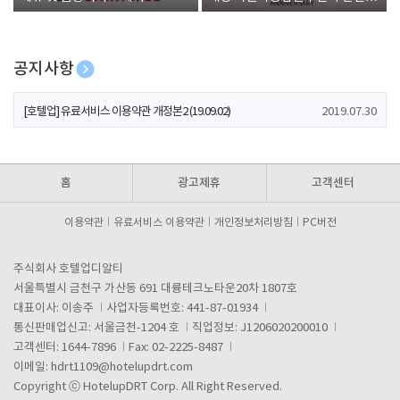
폰 증정
공지사항
[호텔업] 개인정보 처리방침 개정본1 (19.09.02)
2019.07.30
[호텔업] 유료서비스 이용약관 개정본2 (19.09.02)
2019.07.30
[호텔업] 개인정보 처리방침 개정본2 (19.09.02)
2019.07.30
홈
광고제휴
고객센터
이용약관
유료서비스 이용약관
개인정보처리방침
PC버전
주식회사 호텔업디알티
서울특별시 금천구 가산동 691 대륭테크노타운20차 1807호
대표이사: 이송주
사업자등록번호: 441-87-01934
통신판매업신고: 서울금천-1204 호
직업정보: J1206020200010
고객센터: 1644-7896
Fax: 02-2225-8487
이메일:
hdrt1109@hotelupdrt.com
Copyright ⓒ HotelupDRT Corp. All Right Reserved.