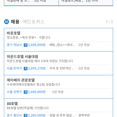
객실판매 및 고객응대
1년 이상
객실청소,베팅 ,
1년 이하
채용
메인포커스
1
/
2
바로호텔
청소한분..<캐셔 한분>.. 구합니다.
경기 하남시
월
2,600,000원
베팅.,청소<<캐셔 모셔봅니다.
1년 이상
하운드호텔 서울대점
하운드호텔 서울대점 에서 3교대 과장님 구인합니다.
서울 관악구
월
3,099,270원
주차 및 전반적인 당번업무
1년 이상
제이베이 관광호텔
수유제이베이호텔에서 청소팀 모집합니다
서울 강북구
월
5,600,000원
1년 이상
88호텔
88호텔 당번(격일제) 구인합니다
경기 용인시
월
3,200,000원
호텔 내 외부 점검 및 프런트 운영
경력무관