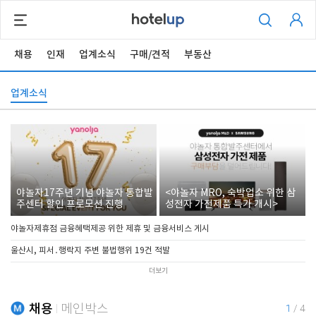
채용
인재
업계소식
구매/견적
부동산
업계소식
야놀자17주년 기념 야놀자 통합발
<야놀자 MRO, 숙박업소 위한 삼
주센터 할인 프로모션 진행
성전자 가전제품 특가 개시>
야놀자제휴점 금융혜택제공 위한 제휴 및 금융서비스 게시
울산시, 피서․행락지 주변 불법행위 19건 적발
더보기
채용
메인박스
1
/
4