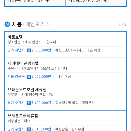
객실판매 및 고객응대
1년 이상
객실청소,베팅 ,
1년 이하
채용
메인포커스
1
/
2
바로호텔
청소한분..<캐셔 한분>.. 구합니다.
경기 하남시
월
2,600,000원
베팅.,청소<<캐셔 모셔봅니다.
1년 이상
제이베이 관광호텔
수유제이베이호텔에서 청소팀 모집합니다
서울 강북구
월
5,600,000원
1년 이상
브라운도트호텔 세류점
부부또는 자매 청소팀 구합니다.
경기 수원시
월
5,400,000원
객실청소및 베팅
경력무관
브라운도트세류점
베팅삼촌구해요
경기 수원시
월
2,316,930원
베팅삼촌
경력무관