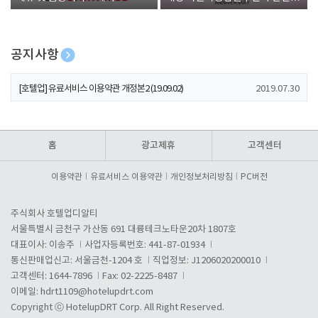
폰 증정
공지사항
[호텔업] 개인정보 처리방침 개정본1 (19.09.02)
2019.07.30
[호텔업] 유료서비스 이용약관 개정본2 (19.09.02)
2019.07.30
[호텔업] 개인정보 처리방침 개정본2 (19.09.02)
2019.07.30
홈
광고제휴
고객센터
이용약관
유료서비스 이용약관
개인정보처리방침
PC버전
주식회사 호텔업디알티
서울특별시 금천구 가산동 691 대륭테크노타운20차 1807호
대표이사: 이송주
사업자등록번호: 441-87-01934
통신판매업신고: 서울금천-1204 호
직업정보: J1206020200010
고객센터: 1644-7896
Fax: 02-2225-8487
이메일:
hdrt1109@hotelupdrt.com
Copyright ⓒ HotelupDRT Corp. All Right Reserved.