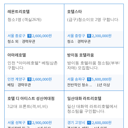
레몬트리호텔
호텔스타
청소1명 (객실26개)
(급구)청소이모 2명 구합니다.
서울 종로구
월
2,600,000원
서울 중랑구
월
2,300,000원
청소 외
경력무관
청소
경력무관
아마레호텔
방이동 호텔라움
인천 *아마레호텔* 베팅삼촌
방이동 호텔라움 청소팀(부부/
구합니다.
자매) 모집합니다.
인천 계양구
월
2,600,000원
서울 송파구
월
5,600,000원
베팅
경력무관
전반적인 청소 업무(객실청소.객실정리)
1년 이상
호텔 디 아티스트 성신여대점
일산대화 라트리호텔
3교대 프론트(격,비,비)
일산 대화역 라트리호텔에서
청소팀을 구인합니다.
서울 성북구
월
2,900,000원
경기 고양시
시
2,600,000원