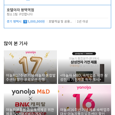
호텔야자 평택역점
청소 1팀 구인합니다
경기 평택시
월
5,000,000원
호텔객실 및 공용시설 청소 관리
1년 이상
많이 본 기사
야놀자17주년 기념 야놀자 통합발
<야놀자 MRO, 숙박업소 위한 삼
주센터 할인 프로모션 진행
성전자 가전제품 특가 개시>
야놀자제휴점 금융혜택제공 위한
야놀자16주년 기념 제휴 숙박업주
제휴 및 금융서비스 게시
대상 야놀자통합발주센터 할인쿠