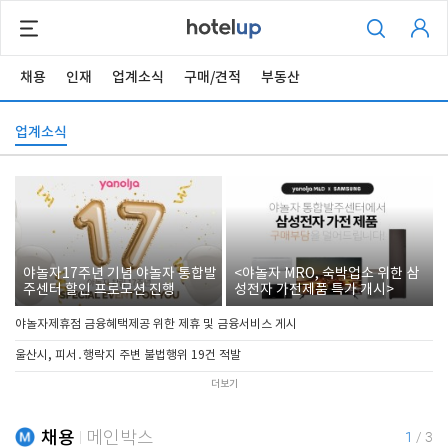
채용
인재
업계소식
구매/견적
부동산
업계소식
야놀자17주년 기념 야놀자 통합발
<야놀자 MRO, 숙박업소 위한 삼
주센터 할인 프로모션 진행
성전자 가전제품 특가 개시>
야놀자제휴점 금융혜택제공 위한 제휴 및 금융서비스 게시
울산시, 피서․행락지 주변 불법행위 19건 적발
더보기
채용
메인박스
1
/
3