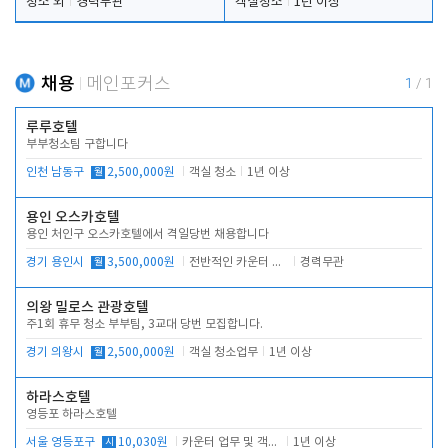
청소 외
경력무관
객실청소
1년 이상
채용
메인포커스
1
/
1
루루호텔
부부청소팀 구합니다
인천 남동구
월
2,500,000원
객실 청소
1년 이상
용인 오스카호텔
용인 처인구 오스카호텔에서 격일당번 채용합니다
경기 용인시
월
3,500,000원
전반적인 카운터 업무
경력무관
의왕 밀로스 관광호텔
주1회 휴무 청소 부부팀, 3교대 당번 모집합니다.
경기 의왕시
월
2,500,000원
객실 청소업무
1년 이상
하라스호텔
영등포 하라스호텔
서울 영등포구
시
10,030원
카운터 업무 및 객실관리(청소상태 확인, 객실판매)
1년 이상