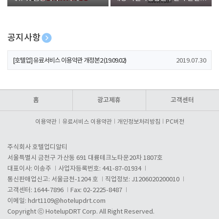
폰 증정
공지사항
[호텔업] 개인정보 처리방침 개정본1 (19.09.02)
2019.07.30
[호텔업] 유료서비스 이용약관 개정본2 (19.09.02)
2019.07.30
[호텔업] 개인정보 처리방침 개정본2 (19.09.02)
2019.07.30
홈
광고제휴
고객센터
이용약관
유료서비스 이용약관
개인정보처리방침
PC버전
주식회사 호텔업디알티
서울특별시 금천구 가산동 691 대륭테크노타운20차 1807호
대표이사: 이송주
사업자등록번호: 441-87-01934
통신판매업신고: 서울금천-1204 호
직업정보: J1206020200010
고객센터: 1644-7896
Fax: 02-2225-8487
이메일:
hdrt1109@hotelupdrt.com
Copyright ⓒ HotelupDRT Corp. All Right Reserved.