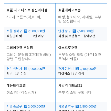
호텔 디 아티스트 성신여대점
호텔에어포트준
3교대 프론트(격,비,비)
베팅,청소이모, 자매팀, 부부
팀 모집합니다.
서울 성북구
월
2,900,000원
인천 중구
월
2,500,000원
객실판매 및 고객응대
1년 이상
객실 및 호텔청소
경력무관
그레이호텔 분당점
아스트로호텔
그레이 분당점 3교대(격비비)
부부청소팀 모집 (매주1회휴
당번 구인합니다.
무/식사제공)
경기 성남시
월
3,000,000원
경기 용인시
월
2,400,000원
당번
1년 이상
객실청소
1년 이상
레몬트리호텔
사당역 메트로21
청소1명 (객실26개)
부부 청소팀 구합니다
서울 종로구
월
2,600,000원
서울 관악구
월
5,800,000원