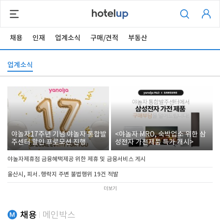
채용
인재
업계소식
구매/견적
부동산
업계소식
야놀자17주년 기념 야놀자 통합발
<야놀자 MRO, 숙박업소 위한 삼
주센터 할인 프로모션 진행
성전자 가전제품 특가 개시>
야놀자제휴점 금융혜택제공 위한 제휴 및 금융서비스 게시
울산시, 피서․행락지 주변 불법행위 19건 적발
더보기
채용
메인박스