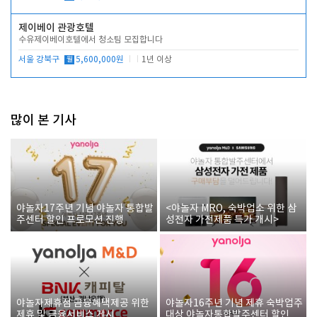
제이베이 관광호텔
수유제이베이호텔에서 청소팀 모집합니다
서울 강북구
월
5,600,000원
1년 이상
많이 본 기사
야놀자17주년 기념 야놀자 통합발
<야놀자 MRO, 숙박업소 위한 삼
주센터 할인 프로모션 진행
성전자 가전제품 특가 개시>
야놀자제휴점 금융혜택제공 위한
야놀자16주년 기념 제휴 숙박업주
제휴 및 금융서비스 게시
대상 야놀자통합발주센터 할인쿠