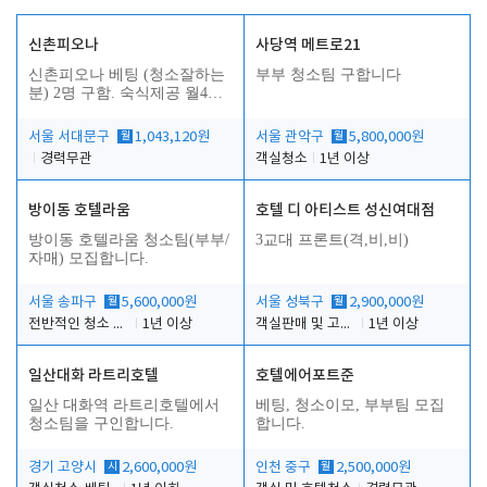
신촌피오나
사당역 메트로21
신촌피오나 베팅 (청소잘하는
부부 청소팀 구합니다
분) 2명 구함. 숙식제공 월4회
휴무
서울 서대문구
월
1,043,120원
서울 관악구
월
5,800,000원
경력무관
객실청소
1년 이상
방이동 호텔라움
호텔 디 아티스트 성신여대점
방이동 호텔라움 청소팀(부부/
3교대 프론트(격,비,비)
자매) 모집합니다.
서울 송파구
월
5,600,000원
서울 성북구
월
2,900,000원
전반적인 청소 업무(객실청소.객실정리)
1년 이상
객실판매 및 고객응대
1년 이상
일산대화 라트리호텔
호텔에어포트준
일산 대화역 라트리호텔에서
베팅, 청소이모, 부부팀 모집
청소팀을 구인합니다.
합니다.
경기 고양시
시
2,600,000원
인천 중구
월
2,500,000원