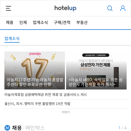
채용
인재
업계소식
구매/견적
부동산
업계소식
야놀자17주년 기념 야놀자 통합발
<야놀자 MRO, 숙박업소 위한 삼
주센터 할인 프로모션 진행
성전자 가전제품 특가 개시>
야놀자제휴점 금융혜택제공 위한 제휴 및 금융서비스 게시
울산시, 피서․행락지 주변 불법행위 19건 적발
더보기
채용
메인박스
1
/
4