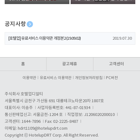
폰 증정
공지사항
[호텔업] 개인정보 처리방침 개정본1 (19.09.02)
2019.07.30
[호텔업] 유료서비스 이용약관 개정본2 (19.09.02)
2019.07.30
[호텔업] 개인정보 처리방침 개정본2 (19.09.02)
2019.07.30
홈
광고제휴
고객센터
이용약관
유료서비스 이용약관
개인정보처리방침
PC버전
주식회사 호텔업디알티
서울특별시 금천구 가산동 691 대륭테크노타운20차 1807호
대표이사: 이송주
사업자등록번호: 441-87-01934
통신판매업신고: 서울금천-1204 호
직업정보: J1206020200010
고객센터: 1644-7896
Fax: 02-2225-8487
이메일:
hdrt1109@hotelupdrt.com
Copyright ⓒ HotelupDRT Corp. All Right Reserved.