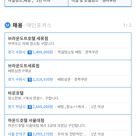
객실청소,베팅 ,
1년 이하
객실 및 호텔청소
경력무관
채용
메인포커스
1
/
2
브라운도트호텔 세류점
부부또는 자매 청소팀 구합니다.
경기 수원시
월
5,400,000원
객실청소및 베팅
경력무관
브라운도트세류점
베팅삼촌구해요
경기 수원시
월
2,316,930원
베팅삼촌
경력무관
바로호텔
청소한분..<캐셔 한분>.. 구합니다.
경기 하남시
월
2,600,000원
베팅.,청소<<캐셔 모셔봅니다.
1년 이상
하운드호텔 서울대점
하운드호텔 서울대점 에서 3교대 과장님 구인합니다.
서울 관악구
월
3,099,270원
주차 및 전반적인 당번업무
1년 이상