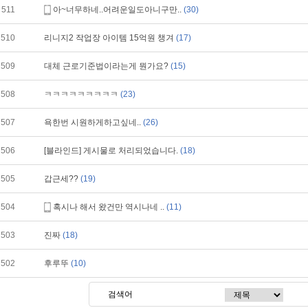
511
아~너무하네..어려운일도아니구만..
(30)
510
리니지2 작업장 아이템 15억원 챙겨
(17)
509
대체 근로기준법이라는게 뭔가요?
(15)
508
ㅋㅋㅋㅋㅋㅋㅋㅋㅋ
(23)
507
욕한번 시원하게하고싶네..
(26)
506
[블라인드] 게시물로 처리되었습니다.
(18)
505
갑근세??
(19)
504
혹시나 해서 왔건만 역시나네 ..
(11)
503
진짜
(18)
502
후루뚜
(10)