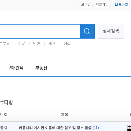
로그인
회원가입
모바일
로고
상세검색
부부팀
주말
당번
캐셔
청소
구매견적
부동산
수다방
번호
제목
공지
커뮤니티 게시판 이용에 대한 협조 및 당부 말씀
(41)