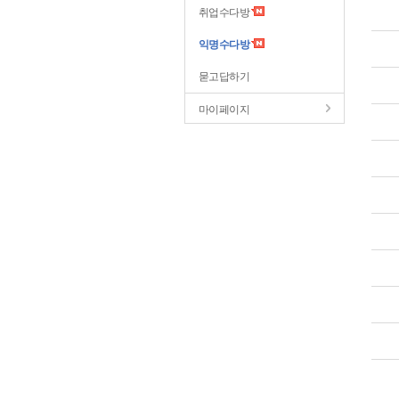
취업수다방
익명수다방
묻고답하기
마이페이지