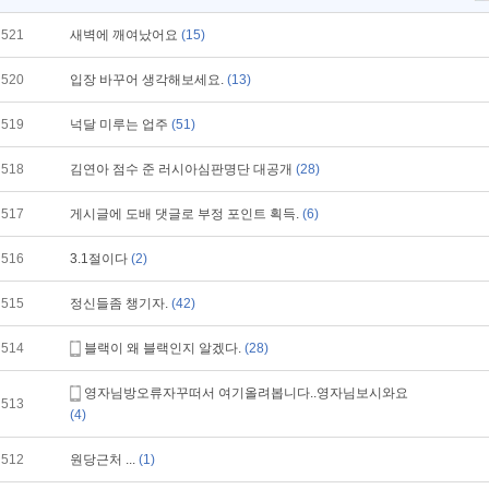
521
새벽에 깨여났어요
(15)
520
입장 바꾸어 생각해보세요.
(13)
519
넉달 미루는 업주
(51)
518
김연아 점수 준 러시아심판명단 대공개
(28)
517
게시글에 도배 댓글로 부정 포인트 획득.
(6)
516
3.1절이다
(2)
515
정신들좀 챙기자.
(42)
514
블랙이 왜 블랙인지 알겠다.
(28)
영자님방오류자꾸떠서 여기올려봅니다..영자님보시와요
513
(4)
512
원당근처 ...
(1)