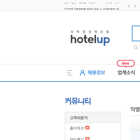
[공지] [호텔업] 유료서비스 이용약관 개정본2 (19.09.02)
[공지] [호텔업] 개인정보 처리방침 개정본2 (19.09.02)
호텔업
채용정보
업계소식
커뮤니티
익명
고객라운지
출석체크
제비뽑기