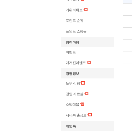
가위바위보
포인트 순위
포인트 쇼핑몰
참여마당
이벤트
매거진이벤트
경영정보
노무 상담
경영 자료실
소액매물
시세/매출정보
취업톡