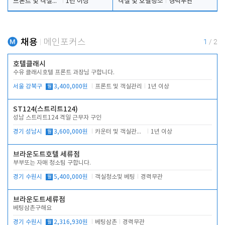
프론트 및 객실관리
1년 이상
객실 및 호텔청소
경력무관
채용
메인포커스
1
/
2
호텔클래시
수유 클래시호텔 프론트 과장님 구합니다.
서울 강북구
월
3,400,000원
프론트 및 객실관리
1년 이상
ST124(스트리트124)
성남 스트리트124 격일 근무자 구인
경기 성남시
월
3,600,000원
카운터 및 객실관리 전반
1년 이상
브라운도트호텔 세류점
부부또는 자매 청소팀 구합니다.
경기 수원시
월
5,400,000원
객실청소및 베팅
경력무관
브라운도트세류점
베팅삼촌구해요
경기 수원시
월
2,316,930원
베팅삼촌
경력무관