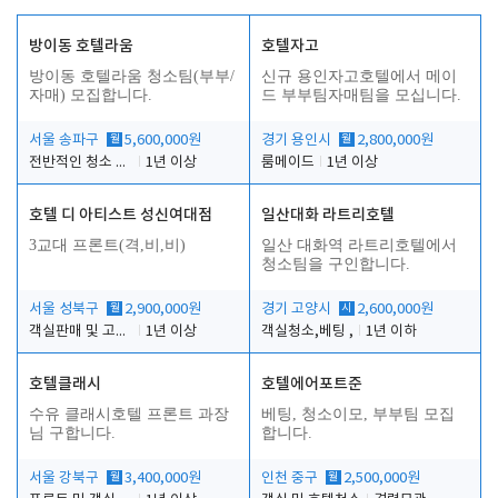
방이동 호텔라움
호텔자고
방이동 호텔라움 청소팀(부부/
신규 용인자고호텔에서 메이
자매) 모집합니다.
드 부부팀자매팀을 모십니다.
서울 송파구
월
5,600,000원
경기 용인시
월
2,800,000원
전반적인 청소 업무(객실청소.객실정리)
1년 이상
룸메이드
1년 이상
호텔 디 아티스트 성신여대점
일산대화 라트리호텔
3교대 프론트(격,비,비)
일산 대화역 라트리호텔에서
청소팀을 구인합니다.
서울 성북구
월
2,900,000원
경기 고양시
시
2,600,000원
객실판매 및 고객응대
1년 이상
객실청소,베팅 ,
1년 이하
호텔클래시
호텔에어포트준
수유 클래시호텔 프론트 과장
베팅, 청소이모, 부부팀 모집
님 구합니다.
합니다.
서울 강북구
월
3,400,000원
인천 중구
월
2,500,000원