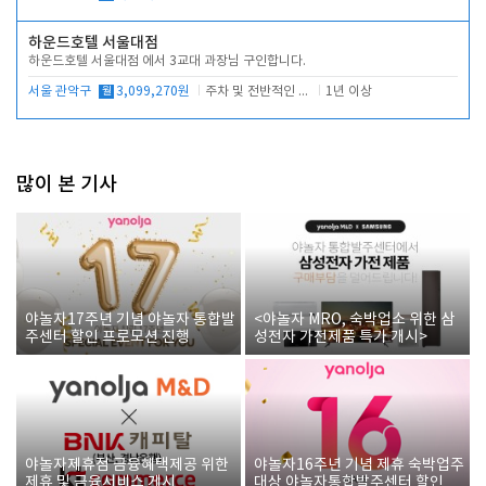
하운드호텔 서울대점
하운드호텔 서울대점 에서 3교대 과장님 구인합니다.
서울 관악구
월
3,099,270원
주차 및 전반적인 당번업무
1년 이상
많이 본 기사
야놀자17주년 기념 야놀자 통합발
<야놀자 MRO, 숙박업소 위한 삼
주센터 할인 프로모션 진행
성전자 가전제품 특가 개시>
야놀자제휴점 금융혜택제공 위한
야놀자16주년 기념 제휴 숙박업주
제휴 및 금융서비스 게시
대상 야놀자통합발주센터 할인쿠