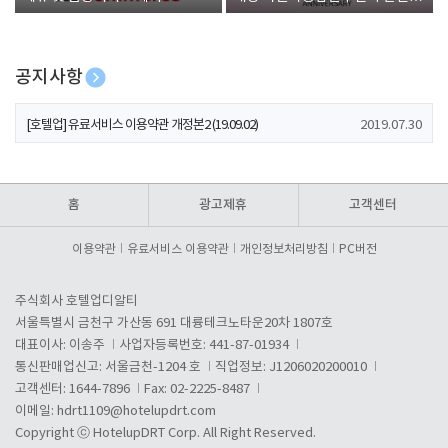
폰 증정
공지사항
[호텔업] 개인정보 처리방침 개정본1 (19.09.02)
2019.07.30
[호텔업] 유료서비스 이용약관 개정본2 (19.09.02)
2019.07.30
[호텔업] 개인정보 처리방침 개정본2 (19.09.02)
2019.07.30
홈
광고제휴
고객센터
이용약관
유료서비스 이용약관
개인정보처리방침
PC버전
주식회사 호텔업디알티
서울특별시 금천구 가산동 691 대륭테크노타운20차 1807호
대표이사: 이송주
사업자등록번호: 441-87-01934
통신판매업신고: 서울금천-1204 호
직업정보: J1206020200010
고객센터: 1644-7896
Fax: 02-2225-8487
이메일:
hdrt1109@hotelupdrt.com
Copyright ⓒ HotelupDRT Corp. All Right Reserved.