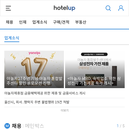
채용
인재
업계소식
구매/견적
부동산
업계소식
야놀자17주년 기념 야놀자 통합발
<야놀자 MRO, 숙박업소 위한 삼
주센터 할인 프로모션 진행
성전자 가전제품 특가 개시>
야놀자제휴점 금융혜택제공 위한 제휴 및 금융서비스 게시
울산시, 피서․행락지 주변 불법행위 19건 적발
더보기
채용
메인박스
1
/
5