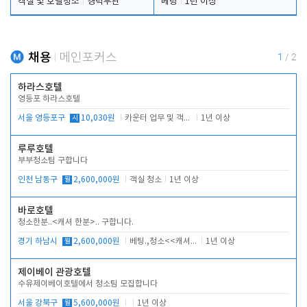
객실 및 호텔청소
경력무관
베팅
1년 이상
채용
메인포커스
1
/
2
하라스호텔
영등포 하라스호텔
서울 영등포구
시
10,030원
카운터 업무 및 객실관리(청소상태 확인, 객실판매)
1년 이상
루루호텔
부부청소팀 구합니다
인천 남동구
월
2,600,000원
객실 청소
1년 이상
바로호텔
청소한분..<캐셔 한분>.. 구합니다.
경기 하남시
월
2,600,000원
베팅.,청소<<캐셔 모셔봅니다.
1년 이상
제이베이 관광호텔
수유제이베이호텔에서 청소팀 모집합니다
서울 강북구
월
5,600,000원
1년 이상