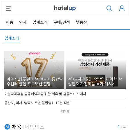
채용
인재
업계소식
구매/견적
부동산
업계소식
야놀자17주년 기념 야놀자 통합발
<야놀자 MRO, 숙박업소 위한 삼
주센터 할인 프로모션 진행
성전자 가전제품 특가 개시>
야놀자제휴점 금융혜택제공 위한 제휴 및 금융서비스 게시
울산시, 피서․행락지 주변 불법행위 19건 적발
더보기
채용
메인박스
1
/
4