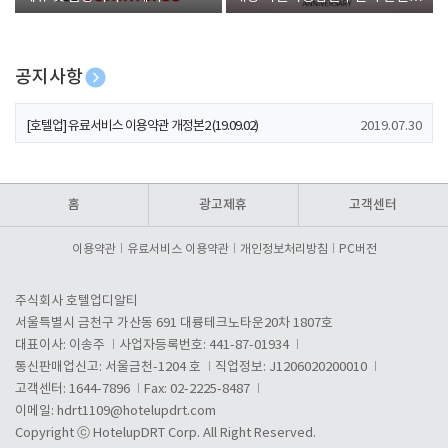
폰 증정
공지사항
[호텔업] 개인정보 처리방침 개정본1 (19.09.02)
2019.07.30
[호텔업] 유료서비스 이용약관 개정본2 (19.09.02)
2019.07.30
[호텔업] 개인정보 처리방침 개정본2 (19.09.02)
2019.07.30
홈
광고제휴
고객센터
이용약관
유료서비스 이용약관
개인정보처리방침
PC버전
주식회사 호텔업디알티
서울특별시 금천구 가산동 691 대륭테크노타운20차 1807호
대표이사: 이송주
사업자등록번호: 441-87-01934
통신판매업신고: 서울금천-1204 호
직업정보: J1206020200010
고객센터: 1644-7896
Fax: 02-2225-8487
이메일:
hdrt1109@hotelupdrt.com
Copyright ⓒ HotelupDRT Corp. All Right Reserved.