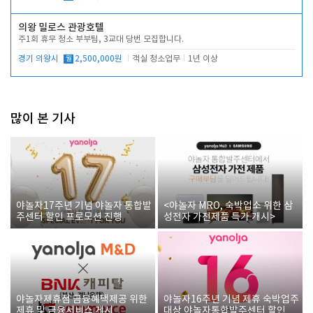
의왕 밀로스 관광호텔
주1회 휴무 청소 부부팀, 3교대 당번 모집합니다.
경기 의왕시
월
2,500,000원
객실 청소업무
1년 이상
많이 본 기사
야놀자17주년 기념 야놀자 통합발
<야놀자 MRO, 숙박업소 위한 삼
주센터 할인 프로모션 진행
성전자 가전제품 특가 개시>
야놀자제휴점 금융혜택제공 위한
야놀자16주년 기념 제휴 숙박업주
제휴 및 금융서비스 게시
대상 야놀자통합발주센터 할인쿠