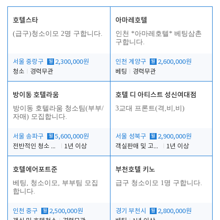
호텔스타
아마레호텔
(급구)청소이모 2명 구합니다.
인천 *아마레호텔* 베팅삼촌
구합니다.
서울 중랑구
월
2,300,000원
인천 계양구
월
2,600,000원
청소
경력무관
베팅
경력무관
방이동 호텔라움
호텔 디 아티스트 성신여대점
방이동 호텔라움 청소팀(부부/
3교대 프론트(격,비,비)
자매) 모집합니다.
서울 송파구
월
5,600,000원
서울 성북구
월
2,900,000원
전반적인 청소 업무(객실청소.객실정리)
1년 이상
객실판매 및 고객응대
1년 이상
호텔에어포트준
부천호텔 키노
베팅, 청소이모, 부부팀 모집
급구 청소이모 1명 구합니다.
합니다.
인천 중구
월
2,500,000원
경기 부천시
월
2,800,000원